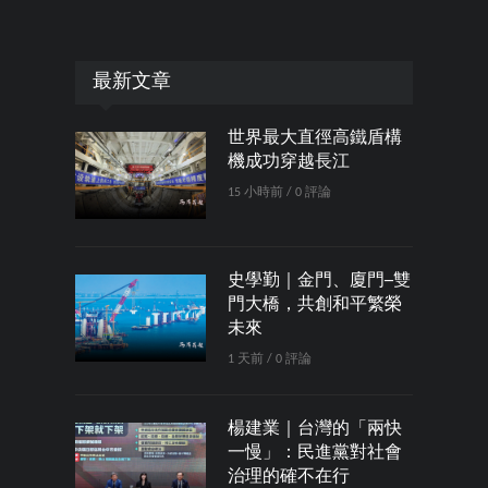
最新文章
世界最大直徑高鐵盾構
機成功穿越長江
15 小時前 / 0 評論
史學勤｜金門、廈門─雙
門大橋，共創和平繁榮
未來
1 天前 / 0 評論
楊建業｜台灣的「兩快
一慢」：民進黨對社會
治理的確不在行