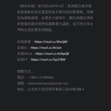
《兩岸犇報》創刊於2009年4月，原為關注兩岸最
新發展動向與左翼思想為主要內容的雙週報。現轉
型為網路媒體，在歷史大變局中，關注攸關台灣未
來發展的兩岸局勢或國際重大議題，並不時分享台
灣統左派的歷史與觀點。
犇報臉書：
https://reurl.cc/X6vQX0
犇報IG：
https://reurl.cc/Xn1ze
犇報tiktok：
https://reurl.cc/eGkpQR
犇報YT：
https://reurl.cc/Gp1Y8W
聯繫方式：
電話：＋886-2-27080002
電郵：chaiwanbenpost@gmail.com
地址：台北市大安區和平東路三段49號3樓-4