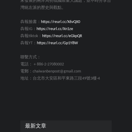
來發展的兩岸局勢或國際重大議題，並不時分享台
灣統左派的歷史與觀點。
犇報臉書：
https://reurl.cc/X6vQX0
犇報IG：
https://reurl.cc/Xn1ze
犇報tiktok：
https://reurl.cc/eGkpQR
犇報YT：
https://reurl.cc/Gp1Y8W
聯繫方式：
電話：＋886-2-27080002
電郵：chaiwanbenpost@gmail.com
地址：台北市大安區和平東路三段49號3樓-4
最新文章