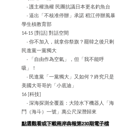
‧ 護主權漁權 民團抗議日本更名釣魚台
‧ 逼出「不核准停辦」承諾 稻江停辦風暴
學生槓教育部
14-15 [對話] 對話空間
‧ 你不加入，就拿你祭旗？罷韓之後只剩
民進黨一黨獨大
‧ 「自由作為空氣」，但「我不能呼
吸」！
‧ 民進黨「一黨獨大」又如何？終究只是
美國大哥哥的「小底迪」
16 [科技]
‧ 深海探測全覆蓋：大陸水下機器人「海
鬥（海斗）一號」萬公尺深潛歸來
點選觀看或下載兩岸犇報第230期電子檔