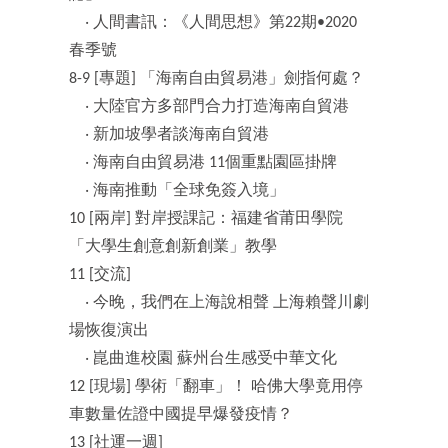
‧ 人間書訊：《人間思想》第22期•2020
春季號
8-9 [專題] 「海南自由貿易港」劍指何處？
‧ 大陸官方多部門合力打造海南自貿港
‧ 新加坡學者談海南自貿港
‧ 海南自由貿易港 11個重點園區掛牌
‧ 海南推動「全球免簽入境」
10 [兩岸] 對岸授課記：福建省莆田學院
「大學生創意創新創業」教學
11 [交流]
‧ 今晚，我們在上海說相聲 上海賴聲川劇
場恢復演出
‧ 崑曲進校園 蘇州台生感受中華文化
12 [現場] 學術「翻車」！ 哈佛大學竟用停
車數量佐證中國提早爆發疫情？
13 [社運一週]