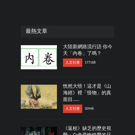
最熱文章
大陸新網路流行語 你今
天「內卷」了嗎？
人文社會
177168
恍然大悟！這才是《山
海經》裡「怪物」的真
面目……
人文社會
30946
《返校》缺乏的歷史視