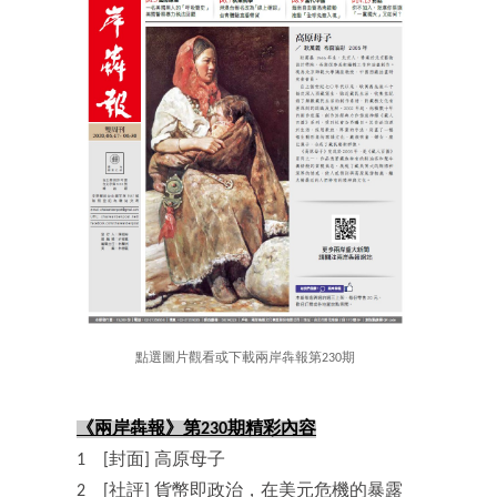
點選圖片觀看或下載兩岸犇報第230期
《兩岸犇報》第230期精彩內容
1 [封面] 高原母子
2 [社評] 貨幣即政治，在美元危機的暴露