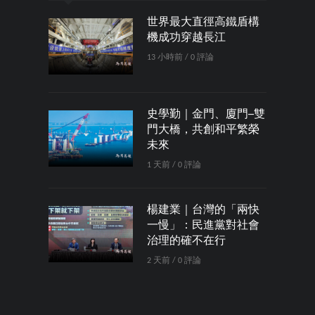
世界最大直徑高鐵盾構
機成功穿越長江
13 小時前 / 0 評論
史學勤｜金門、廈門─雙
門大橋，共創和平繁榮
未來
1 天前 / 0 評論
楊建業｜台灣的「兩快
一慢」：民進黨對社會
治理的確不在行
2 天前 / 0 評論