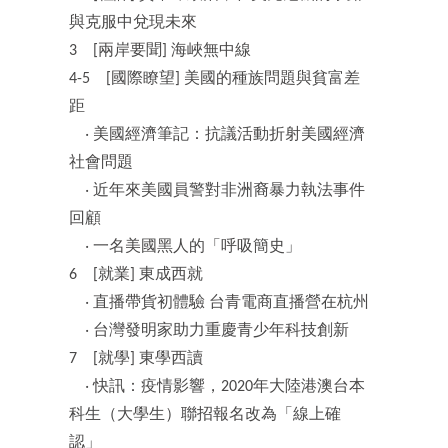
與克服中兌現未來
3 [兩岸要聞] 海峽無中線
4-5 [國際瞭望] 美國的種族問題與貧富差
距
‧ 美國經濟筆記：抗議活動折射美國經濟
社會問題
‧ 近年來美國員警對非洲裔暴力執法事件
回顧
‧ 一名美國黑人的「呼吸簡史」
6 [就業] 東成西就
‧ 直播帶貨初體驗 台青電商直播營在杭州
‧ 台灣發明家助力重慶青少年科技創新
7 [就學] 東學西讀
‧ 快訊：疫情影響，2020年大陸港澳台本
科生（大學生）聯招報名改為「線上確
認」