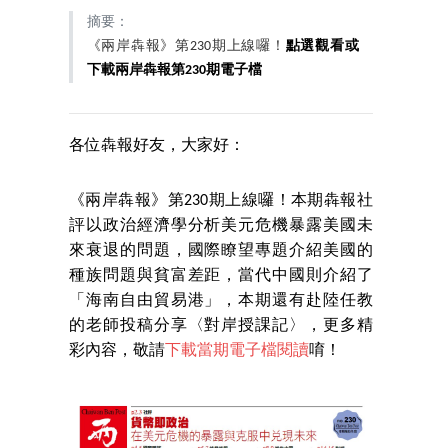
摘要：
《兩岸犇報》第230期上線囉！
點選觀看或
下載兩岸犇報第230期電子檔
各位犇報好友，大家好：
《兩岸犇報》第230期上線囉！本期犇報社
評以政治經濟學分析美元危機暴露美國未
來衰退的問題，國際瞭望專題介紹美國的
種族問題與貧富差距，當代中國則介紹了
「海南自由貿易港」，本期還有赴陸任教
的老師投稿分享〈對岸授課記〉，更多精
彩內容，敬請
下載當期電子檔閱讀
唷！