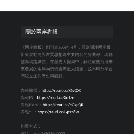
關於兩岸犇報
《兩岸犇報》創刊於2009年4月，原為關注兩岸最
新發展動向與左翼思想為主要內容的雙週報。現轉
型為網路媒體，在歷史大變局中，關注攸關台灣未
來發展的兩岸局勢或國際重大議題，並不時分享台
灣統左派的歷史與觀點。
犇報臉書：
https://reurl.cc/X6vQX0
犇報IG：
https://reurl.cc/Xn1ze
犇報tiktok：
https://reurl.cc/eGkpQR
犇報YT：
https://reurl.cc/Gp1Y8W
聯繫方式：
電話：＋886-2-27080002