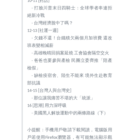
10-11 [對話]
‧ 打臉川普末日四騎士：全球學者串連拒
絕新冷戰
‧ 台灣經濟脫中了嗎？
12-13 [社運一週]
‧ 欠錢不還！台鐵積欠兩個月加班費 還改
班表變相減薪
‧ 高雄晚晴回捐案延燒 工會協會隔空交火
‧ 爸爸也要參與產檢 民團立委齊推「陪產
檢假」
‧ 缺檢疫宿舍、陸生不能來 境外生赴教育
部抗議
14-15 [台灣人與台灣史]
‧ 那位讓我痛苦不堪的大「統派」
16 [思潮] 用力深呼吸
‧ 美國黑人解放運動中的兩條路線（下）
小提醒：手機用戶敬請下載閱讀，電腦版用
戶若使用Firefox瀏覽器，有可能無法顯示觀