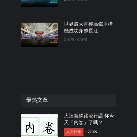
世界最大直徑高鐵盾構
機成功穿越長江
3 天前 / 0 評論
最熱文章
大陸新網路流行語 你今
天「內卷」了嗎？
人文社會
177205