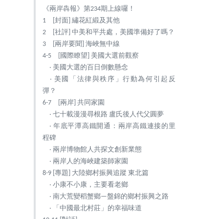
《兩岸犇報》第234期上線囉！
1 [封面] 繡花紅緞及其他
2 [社評] 中美和平共處，美國準備好了嗎？
3 [兩岸要聞] 海峽無中線
4-5 [國際瞭望] 美國大選前觀察
‧ 美國大選的百日倒數懸念
‧ 美國「法律與秩序」行動為何引起反
彈？
6-7 [兩岸] 共同家園
‧ 七十載漫漫尋根路 盧氏後人代父圓夢
‧ 年底平潭高鐵開通：兩岸高鐵連接的里
程碑
‧ 兩岸博物館人共探文創新業態
‧ 兩岸人的海峽建築師家園
8-9 [專題] 大陸鄉村振興追蹤 東北篇
‧ 小康不小康，主要看老鄉
‧ 南大荒變稻蟹鄉—盤錦的鄉村振興之路
‧ 「中國最北村莊」的幸福味道