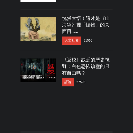
恍然大悟！這才是《山
海經》裡「怪物」的真
面目……
人文社會
31063
《返校》缺乏的歷史視
野：白色恐怖鎮壓的只
有自由嗎？
評論
27693