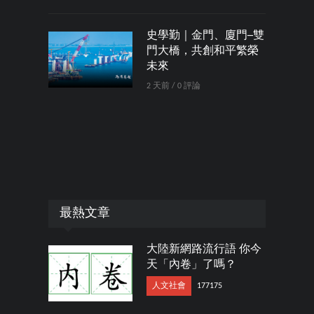
史學勤｜金門、廈門─雙
門大橋，共創和平繁榮
未來
2 天前 / 0 評論
最熱文章
大陸新網路流行語 你今
天「內卷」了嗎？
人文社會
177175