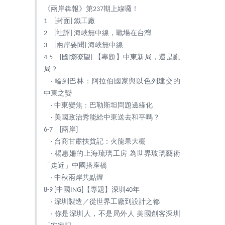
《兩岸犇報》第237期上線囉！
1 [封面] 鐵工廠
2 [社評] 海峽無中線，戰場在台灣
3 [兩岸要聞] 海峽無中線
4-5 [國際瞭望] 【專題】中東新局，還是亂
局？
‧ 輪到巴林：阿拉伯國家與以色列建交的
中東之變
‧ 中東變焦：巴勒斯坦問題邊緣化
‧ 美國政治秀能給中東送去和平嗎？
6-7 [兩岸]
‧ 台商甘肅扶貧記：火龍果大棚
‧ 楊惠姍的上海琉璃工房 為世界玻璃藝術
「走近」中國搭座橋
‧ 中秋兩岸共點燈
8-9 [中國ING]【專題】深圳40年
‧ 深圳製造／從世界工廠到設計之都
‧ 你是深圳人，不是局外人 美國創客深圳