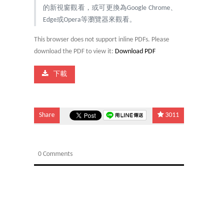
的新視窗觀看，或可更換為Google Chrome、
Edge或Opera等瀏覽器來觀看。
This browser does not support inline PDFs. Please
download the PDF to view it:
Download PDF
下載
Share
3011
0 Comments