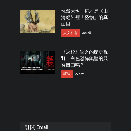
恍然大悟！這才是《山
海經》裡「怪物」的真
面目……
人文社會
30958
《返校》缺乏的歷史視
野：白色恐怖鎮壓的只
有自由嗎？
評論
27659
訂閱 Email