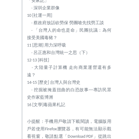
「安家記」
‧ 深圳企業群像
10 [社運一周]
‧ 蔡政府放話砍勞保 勞團嗆先找勞工談
‧ 「台灣人的命也是命」民團抗議：為何
接受美國毒豬？
11 [思潮] 用力深呼吸
‧ 呂正惠和台灣統一之思（下）
12-13 [科技]
‧ 大陸量子計算機 走向商業運營還有多
遠？
14-15 [歷史] 台灣人與台灣史
‧ 挖掘被掩蓋扭曲的白恐故事──專訪民眾
史作家藍博洲
16 [文學]毒蘋果札記
小提醒：手機用戶敬請下載閱讀，電腦版用
戶若使用Firefox瀏覽器，有可能無法顯示觀
看視窗，敬請點選「Download PDF」從跳出