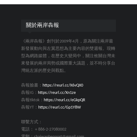
關於兩岸犇報
《兩岸犇報》創刊於2009年4月，原為關注兩岸最
新發展動向與左翼思想為主要內容的雙週報。現轉
型為網路媒體，在歷史大變局中，關注攸關台灣未
來發展的兩岸局勢或國際重大議題，並不時分享台
灣統左派的歷史與觀點。
犇報臉書：
https://reurl.cc/X6vQX0
犇報IG：
https://reurl.cc/Xn1ze
犇報tiktok：
https://reurl.cc/eGkpQR
犇報YT：
https://reurl.cc/Gp1Y8W
聯繫方式：
電話：＋886-2-27080002
電郵：chaiwanbenpost@gmail.com