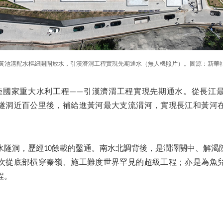
日，黃池溝配水樞紐開閘放水，引漢濟渭工程實現先期通水（無人機照片）。圖源：新華社
大陸國家重大水利工程——引漢濟渭工程實現先期通水。從長江
隧洞近百公里後，補給進黃河最大支流渭河，實現長江和黃河
水隧洞，歷經10餘載的鑿通。南水北調背後，是潤澤關中、解渴
次從底部橫穿秦嶺、施工難度世界罕見的超級工程；亦是為魚
程。