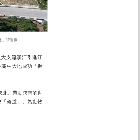
，邵瑞 攝
最大支流漢江引進江
在關中大地成功「握
陝北、帶動陝南的世
兒「修道」、為動物