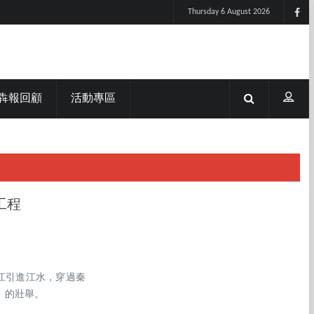
Thursday 6 August 2026
犇報回顧
活動專區
工程
江引進江水，穿過秦
」的壯舉。