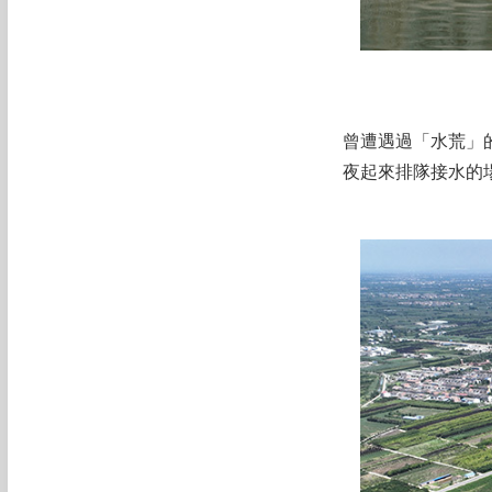
曾遭遇過「水荒」
夜起來排隊接水的