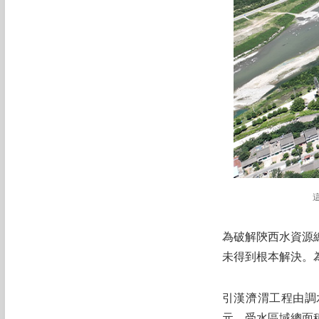
為破解陝西水資源
未得到根本解決。
引漢濟渭工程由調