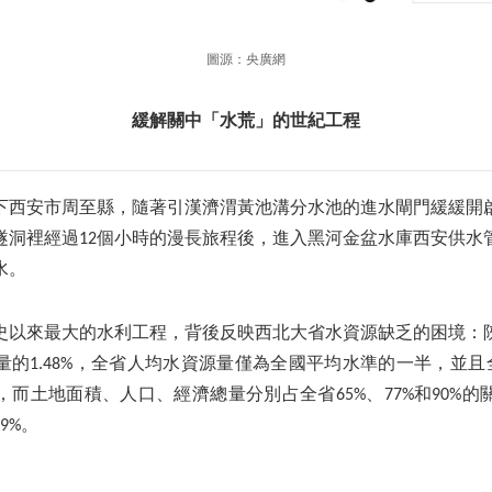
圖源：央廣網
緩解關中「水荒」的世紀工程
腳下西安市周至縣，隨著引漢濟渭黃池溝分水池的進水閘門緩緩開
隧洞裡經過12個小時的漫長旅程後，進入黑河金盆水庫西安供水
水。
史以來最大的水利工程，背後反映西北大省水資源缺乏的困境：
的1.48%，全省人均水資源量僅為全國平均水準的一半，並且
而土地面積、人口、經濟總量分別占全省65%、77%和90%
9%。