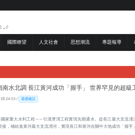
國際瞭望
人文社會
思想潮流
專題報導
嶺南水北調 長江黃河成功「握手」 世界罕見的超級
 18:24:53 /
基礎建設
大陸國家重大水利工程——引漢濟渭工程實現先期通水。從長江最大支流漢
里後，補給進黃河最大支流渭河，實現長江和黃河在關中大地成功「握手