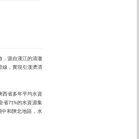
啟，源自漢江的清澈
管線，實現引漢濟渭
陝西省多年平均水資
全省71%的水資源集
的關中和陝北地區，水