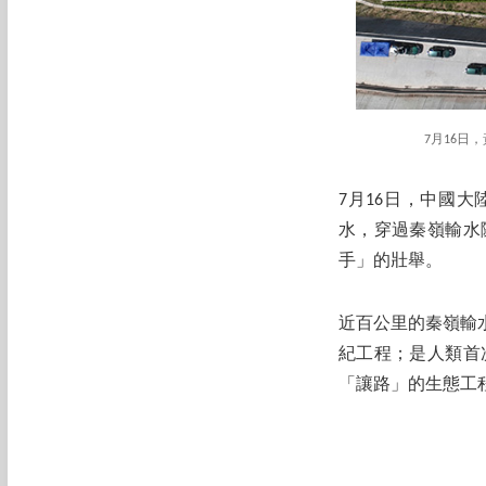
7月16
7月16日，中國
水，穿過秦嶺輸水
手」的壯舉。
近百公里的秦嶺輸
紀工程；是人類首
「讓路」的生態工