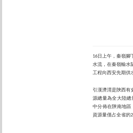
16日上午，秦嶺
水流，在秦嶺輸水
工程向西安先期供
引漢濟渭是陝西有
源總量為全大陸總量
中分佈在陝南地區，
資源量僅占全省的2