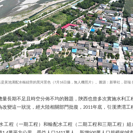
這是黃池溝配水樞紐旁的黑河景色（7月16日攝，無人機照片）。圖源：新華社，邵瑞 
總量長期不足且時空分佈不均的難題，陝西也曾多次實施水利工
為改變這一狀況，經大陸相關部門批復，2011年底，引漢濟渭工
水工程（一期工程）和輸配水工程（二期工程和三期工程）組成