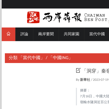
評論
兩岸要聞
共同家園
當代中國
分類
「當代中國」
/
「中國ING」
「洞穿」秦
By
新華社
/ 2023-07-19
摘要：
7月16日，中國
嶺輸水隧洞近百公