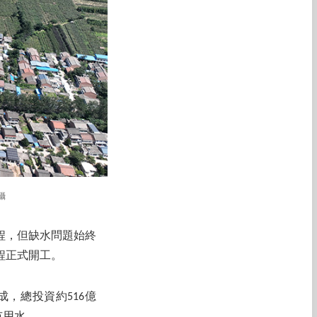
攝
程，但缺水問題始終
程正式開工。
，總投資約516億