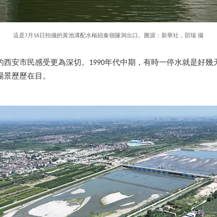
這是7月16日拍攝的黃池溝配水樞紐秦嶺隧洞出口。圖源：新華社，邵瑞 攝
的西安市民感受更為深切。1990年代中期，有時一停水就是好幾
場景歷歷在目。