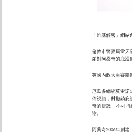
「維基解密」網站
倫敦市警察局當天
銷對阿桑奇的庇護
英國內政大臣賽義
厄瓜多總統莫雷諾
佈視頻，對撤銷庇
奇的庇護「不可持
謝。
阿桑奇2006年創