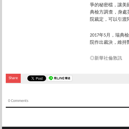
爭的秘密檔，讓美
典檢方調查，身處
院裁定，可以引渡
2017年5月，瑞
院作出裁決，維持
◎新華社倫敦訊
Share
0 Comments