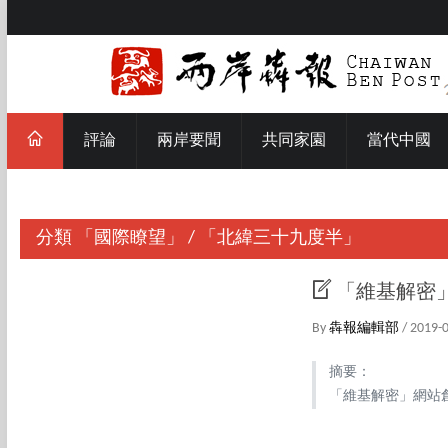
評論
兩岸要聞
共同家園
當代中國
分類
「國際瞭望」
/
「北緯三十九度半」
「維基解密
By
犇報編輯部
/ 2019-
摘要：
「維基解密」網站