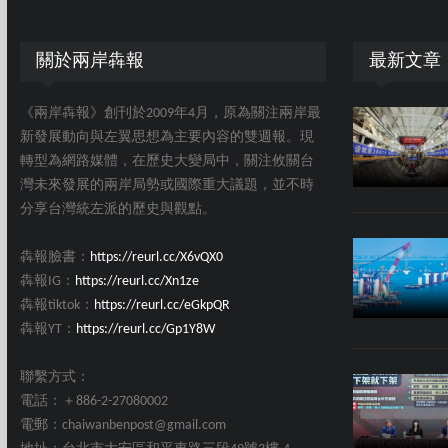
關於兩岸犇報
最新文章
《兩岸犇報》創刊於2009年4月，原為關注兩岸最
新發展動向與左翼思想為主要內容的雙週報。現
轉型為網路媒體，在歷史大變局中，關注攸關台
灣未來發展的兩岸局勢或國際重大議題，並不時
分享台灣統左派的歷史與觀點。
犇報臉書：
https://reurl.cc/X6vQX0
犇報IG：
https://reurl.cc/Xn1ze
犇報tiktok：
https://reurl.cc/eGkpQR
犇報YT：
https://reurl.cc/Gp1Y8W
聯繫方式：
電話：＋886-2-27080002
電郵：chaiwanbenpost@gmail.com