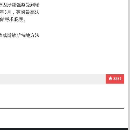
奇因涉嫌強姦受到瑞
年5月，英國最高法
使館尋求庇護。
倫敦威斯敏斯特地方法
3231