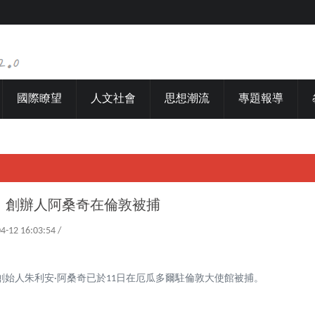
國際瞭望
人文社會
思想潮流
專題報導
」創辦人阿桑奇在倫敦被捕
04-12 16:03:54 /
創始人朱利安·阿桑奇已於11日在厄瓜多爾駐倫敦大使館被捕。