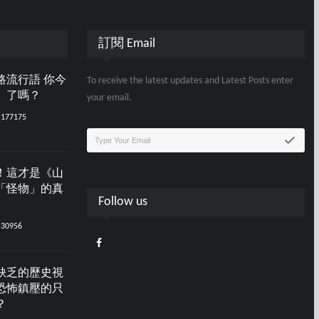
訂閱 Email
路流行語 你今
To receive the latest updates and Latest Posts enter
」了嗎？
your email.
177175
！這才是《山
「怪物」的真
Follow us
30956
缺乏的歷史視
恐怖鎮壓的只
？