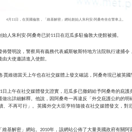
4月11日，在英國倫敦，「維基解密」網站創始人朱利安‧阿桑奇坐在警車上。
創始人朱利安‧阿桑奇已於11日在厄瓜多駐倫敦大使館被捕。
發佈聲明說，警察局有義務代表威斯敏斯特地方法院執行逮捕令
後由大使邀請進入使館。
德‧賈維德當天上午也在社交媒體上發文確認，阿桑奇現已被英國
11日上午在社交媒體發文證實，厄瓜多已撤銷給予阿桑奇的庇護
護做出詳細解釋。他說，因阿桑奇一再違反「外交庇護公約的明
續、不再可行」。英國外交大臣亨特隨後在社交媒體發文，對
建「維基解密」網站。2010年，該網站公佈了大量美國政府有關