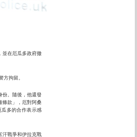
，並在厄瓜多政府撤
警方拘留。
身份。隨後，他還發
確條款」，厄對阿桑
厄瓜多的合作表示感
阿富汗戰爭和伊拉克戰