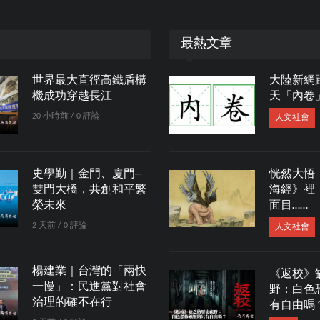
最熱文章
世界最大直徑高鐵盾構
大陸新網
機成功穿越長江
天「內卷
20 小時前 / 0 評論
人文社會
史學勤｜金門、廈門─
恍然大悟
雙門大橋，共創和平繁
海經》裡
榮未來
面目……
2 天前 / 0 評論
人文社會
楊建業｜台灣的「兩快
《返校》
一慢」：民進黨對社會
野：白色
治理的確不在行
有自由嗎