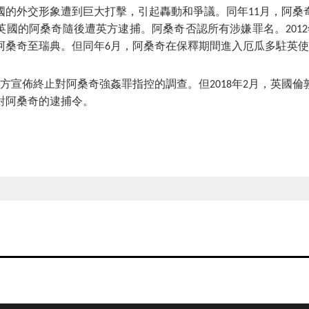
國的外交形象遭到巨大打擊，引起轟動和爭議。同年11月，阿桑
英國的阿桑奇隨後遭英方逮捕。阿桑奇否認所有涉嫌罪名。2012
阿桑奇至瑞典。但同年6月，阿桑奇在保釋期間進入厄瓜多駐英
典檢方宣佈終止對阿桑奇強姦罪指控的調查。但2018年2月，英國
對阿桑奇的逮捕令。