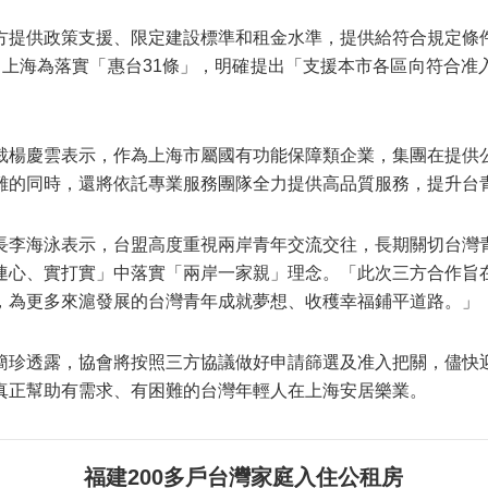
方提供政策支援、限定建設標準和租金水準，提供給符合規定條
，上海為落實「惠台31條」，明確提出「支援本市各區向符合准
。
裁楊慶雲表示，作為上海市屬國有功能保障類企業，集團在提供
難的同時，還將依託專業服務團隊全力提供高品質服務，提升台
長李海泳表示，台盟高度重視兩岸青年交流交往，長期關切台灣
連心、實打實」中落實「兩岸一家親」理念。「此次三方合作旨
，為更多來滬發展的台灣青年成就夢想、收穫幸福鋪平道路。」
簡珍透露，協會將按照三方協議做好申請篩選及准入把關，儘快
真正幫助有需求、有困難的台灣年輕人在上海安居樂業。
福建200多戶台灣家庭入住公租房