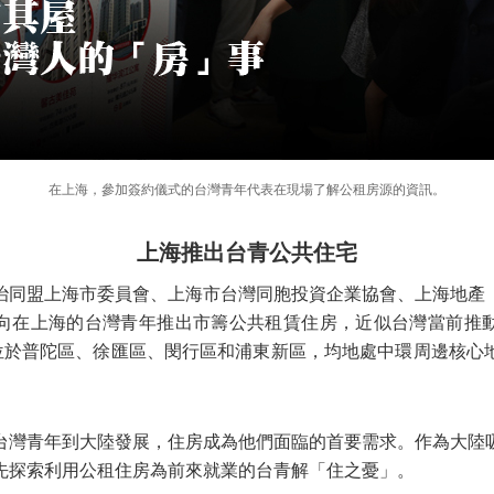
在上海，參加簽約儀式的台灣青年代表在現場了解公租房源的資訊。
上海推出台青公共住宅
治同盟上海市委員會、上海市台灣同胞投資企業協會、上海地產
向在上海的台灣青年推出市籌公共租賃住房，近似台灣當前推
別位於普陀區、徐匯區、閔行區和浦東新區，均地處中環周邊核心
台灣青年到大陸發展，住房成為他們面臨的首要需求。作為大陸
先探索利用公租住房為前來就業的台青解「住之憂」。