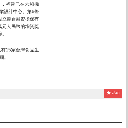
」，福建已在六和機
業設計中心。第6條
設立龍台融資擔保有
萬元人民幣的增資獎
障。
有15家台灣食品生
噸。
2640