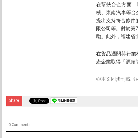
在幫扶台企方面，
械、東南汽車等台
提出支持符合條件
限公司等。對於第
勵。此外，福建省
在貨品通關與行業
產企業取得「源頭
◎本文同步刊載《兩
Share
0 Comments