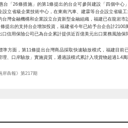
惠台「26條措施」的第1條提出的台企可參與建設「四個中心
企設立省級企業技術中心，在東南汽車、建霖等台企設立省級工
的台灣金融機構和企業設立台資新型金融組織，福建已在龍岩市
7條提出的支持台企增加投資，福建省今年已給予台企合計2100
出口信用保險公司已為台企累計提供近百億美元出口業務風險保
標準方面，第11條提出台灣商品採取快速驗放模式，福建目前已
管理、口岸驗放」實施資質，通過該模式累計入境貨物超過1.4萬
岸犇報》第217期