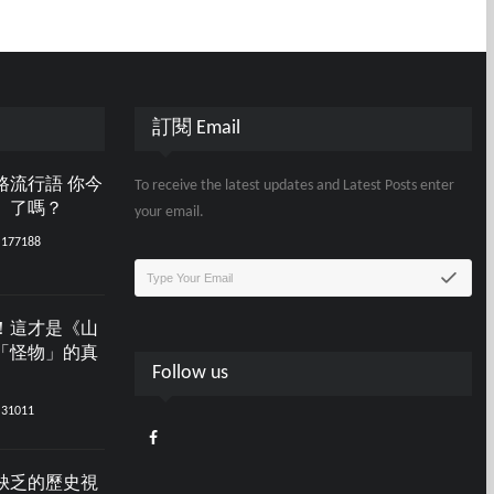
訂閱 Email
路流行語 你今
To receive the latest updates and Latest Posts enter
」了嗎？
your email.
177188
！這才是《山
「怪物」的真
Follow us
31011
缺乏的歷史視