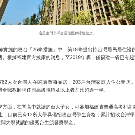
這是廈門市洋唐居住區保障性住房。
佈實施的惠台「26條措施」中，第18條提出持台灣居民居住證
。根據福建官方披露的消息，至2019年底，僅福建一省已有超
762人次台灣人在閩購買商品房，203戶台灣家庭入住公租房
灣全職教師聘任副高級職稱及以上者占比超過一半。
學方面，在閩高中就讀的台人子女，可參加福建省普通高考和高
，目前已有13所大學具備招收台灣學生資格，累計招收台灣學生6
名在閩大學就讀的優秀台生頒發獎學金。