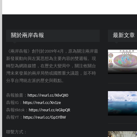
關於兩岸犇報
最新文章
《兩岸犇報》創刊於2009年4月，原為關注兩岸最
新發展動向與左翼思想為主要內容的雙週報。現
轉型為網路媒體，在歷史大變局中，關注攸關台
灣未來發展的兩岸局勢或國際重大議題，並不時
分享台灣統左派的歷史與觀點。
犇報臉書：
https://reurl.cc/X6vQX0
犇報IG：
https://reurl.cc/Xn1ze
犇報tiktok：
https://reurl.cc/eGkpQR
犇報YT：
https://reurl.cc/Gp1Y8W
聯繫方式：