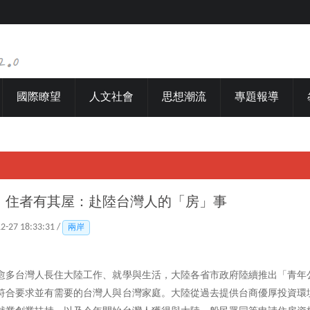
國際瞭望
人文社會
思想潮流
專題報導
】住者有其屋：赴陸台灣人的「房」事
12-27 18:33:31 /
兩岸
愈多台灣人長住大陸工作、就學與生活，大陸各省市政府陸續推出「青年
符合要求並有需要的台灣人與台灣家庭。大陸從過去提供台商優厚投資環