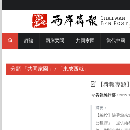
評論
兩岸要聞
共同家園
當代中國
分類
「共同家園」
/
「東成西就」
【犇報專題
By
犇報編輯部
/ 2019-
摘要：
【編按】隨著愈來
公租房」，提供給