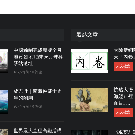
最熱文章
中國編制完成新版全月
大陸新網
地質圖 有助未來月球科
天「內卷
研站選址
人文社會
18 小時前 / 0 評論
恍然大悟
成吉鹿｜南海仲裁十周
海經》裡
年的鬧劇
面目……
20 小時前 / 0 評論
人文社會
世界最大直徑高鐵盾構
《返校》