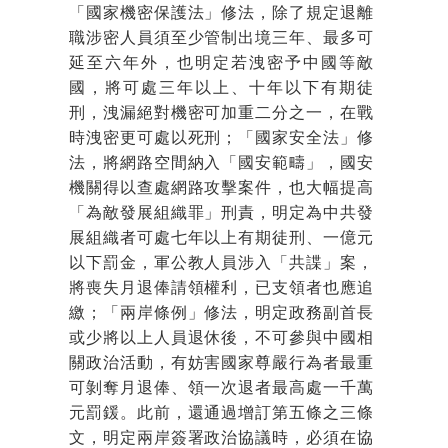
「國家機密保護法」修法，除了規定退離
職涉密人員須至少管制出境三年、最多可
延至六年外，也明定若洩密予中國等敵
國，將可處三年以上、十年以下有期徒
刑，洩漏絕對機密可加重二分之一，在戰
時洩密更可處以死刑；「國家安全法」修
法，將網路空間納入「國安範疇」，國安
機關得以查處網路攻擊案件，也大幅提高
「為敵發展組織罪」刑責，明定為中共發
展組織者可處七年以上有期徒刑、一億元
以下罰金，軍公教人員涉入「共諜」案，
將喪失月退俸請領權利，已支領者也應追
繳；「兩岸條例」修法，明定政務副首長
或少將以上人員退休後，不可參與中國相
關政治活動，有妨害國家尊嚴行為者最重
可剝奪月退俸、領一次退者最高處一千萬
元罰鍰。此前，還通過增訂第五條之三條
文，明定兩岸簽署政治協議時，必須在協