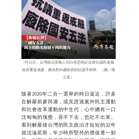
7月15日，台灣政治受難人到白色恐怖紀念碑抗議民進黨
政府重返戒嚴，圖為對向總統府的抗議手舉牌。（圖／陳
立君）
隨著2020年二合一選舉的時日逼近，許多
在解嚴前參與過，或見證過黨外民主運動
和社會改革運動的中生代，心中總有一口
沈甸甸的塊壘，吞不下去，也吐不出來。
看到解嚴後台灣的民主政治才短短的32年
就沈淪若斯，年少時所堅持的價值逐一剝