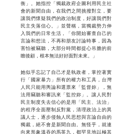
衡」。她指控「獨裁政府企圖利用民主社
會的新聞自由，在我們之間挑撥對立，要
讓我們懷疑我們的政治制度，好讓我們對
民主失落信心。」並聲稱，當獨裁勢力伸
入我們的日常生活，「你開始審查自己的
言論和想法，不再和朋友討論時事，因為
害怕被竊聽，大部分時間都提心吊膽的前
瞻後顧，根本無法好好面對未來。」
她似乎忘記了自己才是執政者，掌控著實
行「國家暴力」所有的權力和工具，台灣
人民只能用輿論和選票來「監督妳」，無
法用竊聽和審訊來「監控妳」。讓人民對
民主制度失去信心的是用「民主、法治」
的程序全面壓制反對黨，清理政治上的異
議人士，逐步侵蝕人民思想與言論自由的
獨裁，絕不會是新聞自由。無怪乎，就連
向來形象溫吞的馬英九，都罕見地以極其