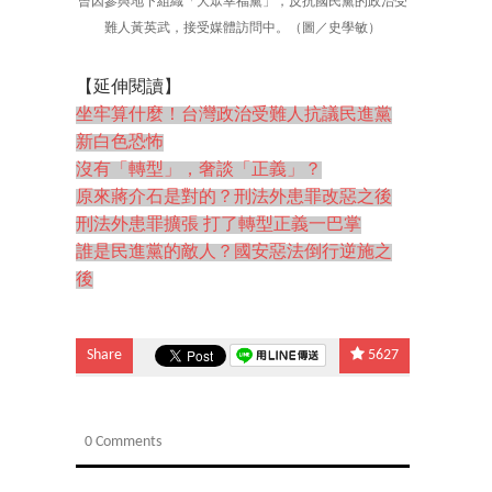
曾因參與地下組織「大眾幸福黨」，反抗國民黨的政治受
難人黃英武，接受媒體訪問中。（圖／史學敏）
【延伸閱讀】
坐牢算什麼！台灣政治受難人抗議民進黨
新白色恐怖
沒有「轉型」，奢談「正義」？
原來蔣介石是對的？刑法外患罪改惡之後
刑法外患罪擴張 打了轉型正義一巴掌
誰是民進黨的敵人？國安惡法倒行逆施之
後
Share
5627
0 Comments