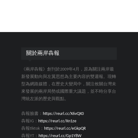
關於兩岸犇報
《兩岸犇報》創刊於2009年4月，原為關注兩岸最
新發展動向與左翼思想為主要內容的雙週報。現轉
型為網路媒體，在歷史大變局中，關注攸關台灣未
來發展的兩岸局勢或國際重大議題，並不時分享台
灣統左派的歷史與觀點。
犇報臉書：
https://reurl.cc/X6vQX0
犇報IG：
https://reurl.cc/Xn1ze
犇報tiktok：
https://reurl.cc/eGkpQR
犇報YT：
https://reurl.cc/Gp1Y8W