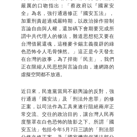
嚴厲的口吻指出：「蔡政府以『國家安
全』為名，強行通過修正『國安五法』，
加重刑責超過戒嚴時期，以政治操作箝制
言論自由與人權，還加碼下會期要完成所
謂中共代理人的修法，難道思想犯又要在
台灣借屍還魂，這種麥卡錫主義復辟的綠
色恐怖令人毛骨悚然。」這正是今天發生
在台灣的故事，為了捍衛「民主」，我們
正在限縮人民思想與言論自由，連網路的
虛擬空間都不放過。
近日來，民進黨當局不顧輿論的反對，強
行通過「國安法」及「刑法外患罪」的修
正案，以司法作為工具來遂行阻絕兩岸正
常交流、交往的政治目的，讓台灣人民再
度壟罩在白色恐怖的陰影之下。所謂「國
安五法」包括今年5月7日三讀的「刑法部