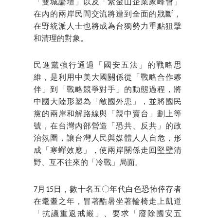
「雙城論壇」以及「紫金山企業家峰會」
在內的兩岸民間交流將遭到全面的戕斷，
在野統派人士也將成為台獨勢力重點狙擊
和清理的對象。
民進黨強行通過「國安五法」的戰略思
維，是利用中美大國關係從「戰略合作夥
伴」到「戰略競爭對手」的動態過程，將
中國大陸形塑為「敵國外患」，並將國民
黨的兩岸和解路線與「親中賣台」劃上等
號，在台灣內部營造「恐共、反共」的政
治氛圍，讓台灣人民與媒體人人自危，形
成「寒蟬效應」，使兩岸關係走回堅壁清
野、互不往來的「冷戰」局面。
7月15日，數十名五〇年代白色恐怖倖存者
在耄耋之年，冒著酷暑坐著輪椅走上凱道
「抗議重返戒嚴」、要求「廢除國安五