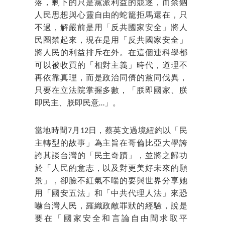
落，剩下的只是黨派利益的競逐，而禁錮
人民思想與心靈自由的蛇籠拒馬還在，只
不過，解嚴前是用「反共國家安全」將人
民圈禁起來，現在是用「反共國家安全」
將人民的利益排斥在外。在這個連科學都
可以被收買的「相對主義」時代，道理不
再依靠真理，而是政治同儕的黨同伐異，
只要在立法院掌握多數，「朕即國家、朕
即民主、朕即民意…」。
當地時間7月12日，蔡英文過境紐約以「民
主轉型的故事」為主旨在哥倫比亞大學誇
誇其談台灣的「民主奇蹟」，並將之歸功
於「人民的意志，以及對更美好未來的願
景」，卻臉不紅氣不喘的要與世界分享她
用「國安五法」和「中共代理人法」來恐
嚇台灣人民，羅織政敵罪狀的經驗，說是
要在「國家安全和言論自由間求取平