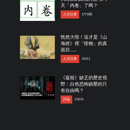
天「內卷」了嗎？
人文社會
177188
恍然大悟！這才是《山
海經》裡「怪物」的真
面目……
人文社會
31011
《返校》缺乏的歷史視
野：白色恐怖鎮壓的只
有自由嗎？
評論
27674