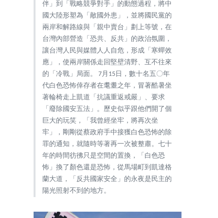
伴」到「戰略競爭對手」的動態過程，將中
國大陸形塑為「敵國外患」，並將國民黨的
兩岸和解路線與「親中賣台」劃上等號，在
台灣內部營造「恐共、反共」的政治氛圍，
讓台灣人民與媒體人人自危，形成「寒蟬效
應」，使兩岸關係走回堅壁清野、互不往來
的「冷戰」局面。 7月15日，數十名五〇年
代白色恐怖倖存者在耄耋之年，冒著酷暑坐
著輪椅走上凱道「抗議重返戒嚴」、要求
「廢除國安五法」。歷史似乎跟他們開了個
巨大的玩笑，「我曾經坐牢，將再次坐
牢」，剛剛從蔡政府手中接獲白色恐怖的除
罪的通知，就隨時等著再一次被整肅。七十
年的時間彷彿只是空間的置換，「白色恐
怖」換了顏色還是恐怖，從馬場町到凱達格
蘭大道，「反共國家安全」的永夜是民主的
陽光照射不到的地方。