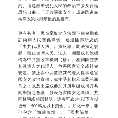
罰。這是嚴重侵犯人民的政治主張及言論
思想自由，「反共國家安全」成為民進黨
兩岸政策失能最後的遮羞布。
更有甚者，民進黨擬於立法院下個會期修
訂兩岸人民關係條例，通過匪夷所思的
「中共代理人法」。據報導，此法預定規
範「禁止台灣人民、法人、團體或其他機
構為中共黨政軍機關（構）、相關團體或
其派遣人之代理人，危害國家安全或社會
安定。禁止與中共黨或其代理人從事危害
國安之政治宣傳，或接受其指示或委託而
為之；以及出席或參加其所舉辦或與其共
同舉辦之會議，發表危害國安之決議、共
同聲明或相應聲明，違者可處3年以下有期
徒刑、500萬元以下罰金。」如此一來，非
但包含「海峽論壇」、「國共論壇」、