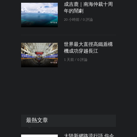
成吉鹿｜南海仲裁十周
年的鬧劇
20 小時前 / 0 評論
世界最大直徑高鐵盾構
機成功穿越長江
1 天前 / 0 評論
最熱文章
大陸新網路流行語 你今