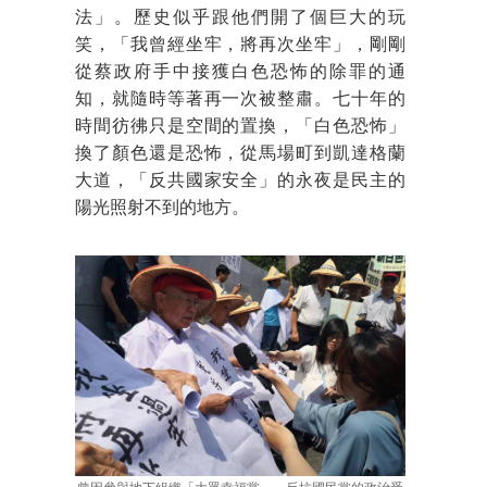
法」。歷史似乎跟他們開了個巨大的玩
笑，「我曾經坐牢，將再次坐牢」，剛剛
從蔡政府手中接獲白色恐怖的除罪的通
知，就隨時等著再一次被整肅。七十年的
時間彷彿只是空間的置換，「白色恐怖」
換了顏色還是恐怖，從馬場町到凱達格蘭
大道，「反共國家安全」的永夜是民主的
陽光照射不到的地方。