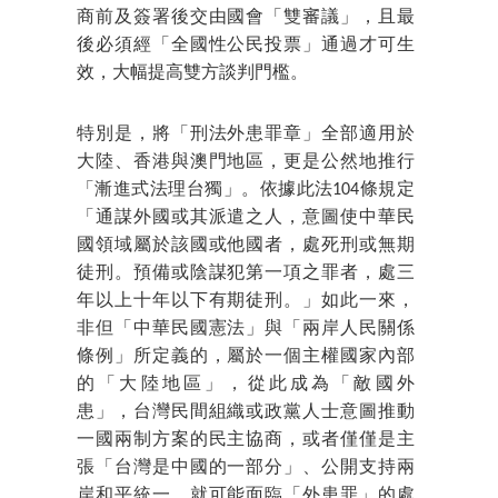
商前及簽署後交由國會「雙審議」，且最
後必須經「全國性公民投票」通過才可生
效，大幅提高雙方談判門檻。
特別是，將「刑法外患罪章」全部適用於
大陸、香港與澳門地區，更是公然地推行
「漸進式法理台獨」。依據此法104條規定
「通謀外國或其派遣之人，意圖使中華民
國領域屬於該國或他國者，處死刑或無期
徒刑。預備或陰謀犯第一項之罪者，處三
年以上十年以下有期徒刑。」如此一來，
非但「中華民國憲法」與「兩岸人民關係
條例」所定義的，屬於一個主權國家內部
的「大陸地區」，從此成為「敵國外
患」，台灣民間組織或政黨人士意圖推動
一國兩制方案的民主協商，或者僅僅是主
張「台灣是中國的一部分」、公開支持兩
岸和平統一，就可能面臨「外患罪」的處