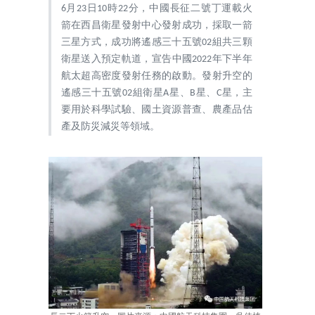
6月23日10時22分，中國長征二號丁運載火
箭在西昌衛星發射中心發射成功，採取一箭
三星方式，成功將遙感三十五號02組共三顆
衛星送入預定軌道，宣告中國2022年下半年
航太超高密度發射任務的啟動。發射升空的
遙感三十五號02組衛星A星、B星、C星，主
要用於科學試驗、國土資源普查、農產品估
產及防災減災等領域。