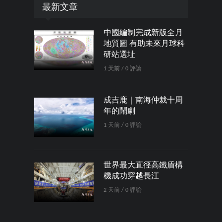
最新文章
中國編制完成新版全月
地質圖 有助未來月球科
研站選址
1 天前 / 0 評論
成吉鹿｜南海仲裁十周
年的鬧劇
1 天前 / 0 評論
世界最大直徑高鐵盾構
機成功穿越長江
2 天前 / 0 評論