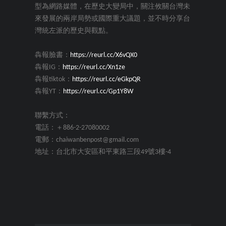
型為網路媒體，在歷史大變局中，關注攸關台灣未
來發展的兩岸局勢或國際重大議題，並不時分享台
灣統左派的歷史與觀點。
犇報臉書：
https://reurl.cc/X6vQX0
犇報IG：
https://reurl.cc/Xn1ze
犇報tiktok：
https://reurl.cc/eGkpQR
犇報YT：
https://reurl.cc/Gp1Y8W
聯繫方式：
電話：＋886-2-27080002
電郵：chaiwanbenpost@gmail.com
地址：台北市大安區和平東路三段49號3樓-4