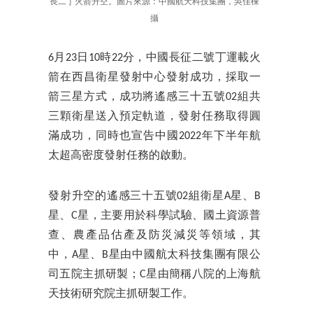
長二丁火箭升空。圖片來源：中國航天科技集團，吳佳棟
攝
6月23日10時22分，中國長征二號丁運載火
箭在西昌衛星發射中心發射成功，採取一
箭三星方式，成功將遙感三十五號02組共
三顆衛星送入預定軌道，發射任務取得圓
滿成功，同時也宣告中國2022年下半年航
太超高密度發射任務的啟動。
發射升空的遙感三十五號02組衛星A星、B
星、C星，主要用於科學試驗、國土資源普
查、農產品估產及防災減災等領域，其
中，A星、B星由中國航太科技集團有限公
司五院主抓研製；C星由簡稱八院的上海航
天技術研究院主抓研製工作。