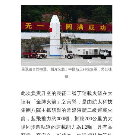
星罩組合體轉運。圖片來源：中國航天科技集團，吳佳棟
攝
此次負責升空的長征二號丁運載火箭在大
陸有「金牌火箭」之美譽，是由航太科技
集團八院主抓研製的常溫液體二級運載火
箭，起飛推力約300噸，對應700公里的太
陽同步圓軌道的運載能力為1.2噸，具有高