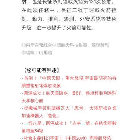
射，也是長征系列運載火箭第424次發射。
在此次任務中，長征二號丁運載火箭控
制、動力、推利、遙測、外安系統等技術
升級，進一步提升了火箭可靠性。
◎
兩岸犇報
綜合中國航天科技集團、環球時報
◎編輯｜山那編
【您可能有興趣】
‧
首例！「中國天眼」重大發現 宇宙最明亮的持
續重複射電爆發現象
‧
圓滿成功！航天員陳冬、劉洋、蔡旭哲順利進駐
天和核心艙
‧
從機械手臂到讓機器人「思考」 大陸新松企業
加速機器人「進化」
‧
一箭八星，圓滿成功！「吉林一號」在軌衛星數
量增至54顆
‧
社會主義科幻宇宙！《中國2098》完整版發佈