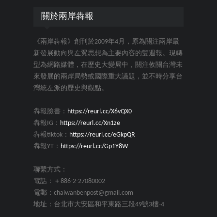
關於兩岸犇報
《兩岸犇報》創刊於2009年4月，原為關注兩岸最
新發展動向與左翼思想為主要內容的雙週報。現轉
型為網路媒體，在歷史大變局中，關注攸關台灣未
來發展的兩岸局勢或國際重大議題，並不時分享台
灣統左派的歷史與觀點。
犇報臉書：
https://reurl.cc/X6vQX0
犇報IG：
https://reurl.cc/Xn1ze
犇報tiktok：
https://reurl.cc/eGkpQR
犇報YT：
https://reurl.cc/Gp1Y8W
聯繫方式：
電話：＋886-2-27080002
電郵：chaiwanbenpost@gmail.com
地址：台北市大安區和平東路三段49號3樓-4