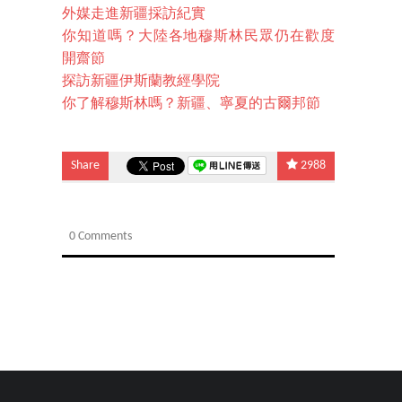
外媒走進新疆採訪紀實
你知道嗎？大陸各地穆斯林民眾仍在歡度
開齋節
探訪新疆伊斯蘭教經學院
你了解穆斯林嗎？新疆、寧夏的古爾邦節
Share
2988
0 Comments