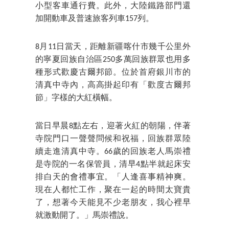
小型客車通行費。此外，大陸鐵路部門還
加開動車及普速旅客列車157列。
8月11日當天，距離新疆喀什市幾千公里外
的寧夏回族自治區250多萬回族群眾也用多
種形式歡慶古爾邦節。位於首府銀川市的
清真中寺內，高高掛起印有「歡度古爾邦
節」字樣的大紅橫幅。
當日早晨8點左右，迎著火紅的朝陽，伴著
寺院門口一聲聲問候和祝福，回族群眾陸
續走進清真中寺。66歲的回族老人馬崇禮
是寺院的一名保管員，清早4點半就起床安
排白天的會禮事宜。「人逢喜事精神爽。
現在人都忙工作，聚在一起的時間太寶貴
了，想著今天能見不少老朋友，我心裡早
就激動開了。」馬崇禮說。