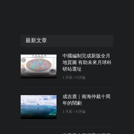
最新文章
中國編制完成新版全月
地質圖 有助未來月球科
研站選址
1 天前 / 0 評論
成吉鹿｜南海仲裁十周
年的鬧劇
1 天前 / 0 評論