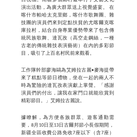
演出活動，為廣大群眾送上視覺盛宴。 在
喀什市帕哈太克里鄉，喀什市歌舞團、雜
技團的演員們來到定點扶貧的尤喀爾克喀
庫拉村，結合自身專業優勢帶來了包含傳
統民族歌舞、達瓦孜（高空走鋼絲，一種
古老的傳統雜技表演藝術）在內的多彩節
目，吸引了上百名村民前來觀看。
工作隊幹部廖海鷗為艾姆拉古麗•麥海提帶
來了糕點等節日禮物，坐在一起的兩人不
時為驚險的達瓦孜表演獻上掌聲。「感謝
演員們的付出，讓我在家門口就能欣賞到
精彩節目。」艾姆拉古麗說。
據瞭解，為方便各族群眾、遊客通勤需
要，8月10日至13日古爾邦節小長假期間，
新疆全區收費公路免收7座以下（含7座）