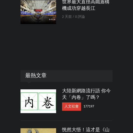
世界最大直徑高鐵盾構
機成功穿越長江
2 天前 / 0 評論
最熱文章
大陸新網路流行語 你今
天「內卷」了嗎？
人文社會
177197
恍然大悟！這才是《山