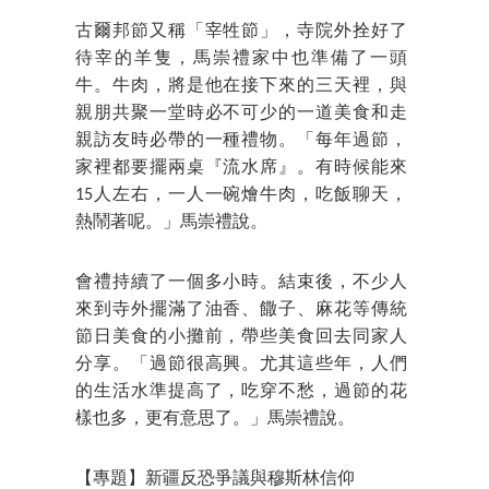
古爾邦節又稱「宰牲節」，寺院外拴好了
待宰的羊隻，馬崇禮家中也準備了一頭
牛。牛肉，將是他在接下來的三天裡，與
親朋共聚一堂時必不可少的一道美食和走
親訪友時必帶的一種禮物。「每年過節，
家裡都要擺兩桌『流水席』。有時候能來
15人左右，一人一碗燴牛肉，吃飯聊天，
熱鬧著呢。」馬崇禮說。
會禮持續了一個多小時。結束後，不少人
來到寺外擺滿了油香、饊子、麻花等傳統
節日美食的小攤前，帶些美食回去同家人
分享。「過節很高興。尤其這些年，人們
的生活水準提高了，吃穿不愁，過節的花
樣也多，更有意思了。」馬崇禮說。
【專題】新疆反恐爭議與穆斯林信仰