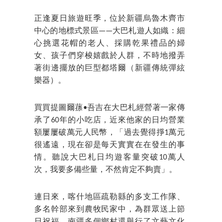
正逢夏日旅遊旺季，位於新疆烏魯木齊市
中心的地標式景區——大巴札遊人如織：細
心挑選花帽的老人、採購乾果禮品的婦
女、孩子們穿梭嬉戲於人群，不時地撥弄
著街邊擺放的巨型都塔爾（新疆傳統彈絃
樂器）。
買買提圖爾蓀•吾吉在大巴札經營著一家傳
承了60年的小吃店，近來他家的日均營業
額屢屢破萬元人民幣，「過去覺得掙1萬元
很遙遠，現在卻是每天實實在在發生的事
情。聽說大巴札日均遊客量突破10萬人
次，我要多備些量，不然肯定不夠賣」。
連日來，喀什地區疏勒縣的多支工作隊、
多名幹部來到農牧民家中，為群眾送上節
日祝福。南疆多個鄉村還舉行了文藝文化