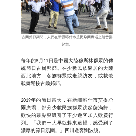
古爾邦節期間，人們在新疆喀什市艾提尕爾廣場上隨音樂
起舞。
每年的8月11日是中國大陸穆斯林群眾的傳
統節日古爾邦節。在少數民族聚居的大陸
西北地方，各族群眾或走親訪友，或載歌
載舞迎接古爾邦節。
2019年的節日當天，在新疆喀什市艾提尕
爾廣場，部分少數民族群眾跳起薩滿舞，
歡快的鼓點聲吸引了不少遊客加入歡慶行
列。「我們一大早就趕來這裡，感受到了
濃厚的節日氛圍。」四川遊客劉波說。