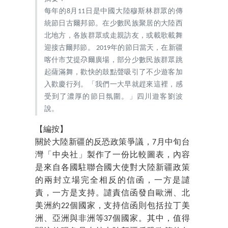
每年的8月11日是中國大陸穆斯林群眾的傳
統節日古爾邦節。在少數民族聚居的大陸西
北地方，各族群眾或走親訪友，或載歌載舞
迎接古爾邦節。 2019年的節日當天，在新疆
喀什市艾提尕爾廣場，部分少數民族群眾跳
起薩滿舞，歡快的鼓點聲吸引了不少遊客加
入歡慶行列。「我們一大早就趕來這裡，感
受到了濃厚的節日氛圍。」四川遊客劉波
說。
【編按】
關於大陸新疆的反恐政策爭議，7月中旬台
灣「中央社」製作了一份比較圖表，內容
是來自各國駐聯合國大使對大陸新疆政策
的兩封立場完全相反的信函，一方是譴
責，一方是支持。譴責信函發自歐洲、北
美洲約22個國家，支持信函則包括拉丁美
洲、亞洲與非洲等37個國家。其中，值得