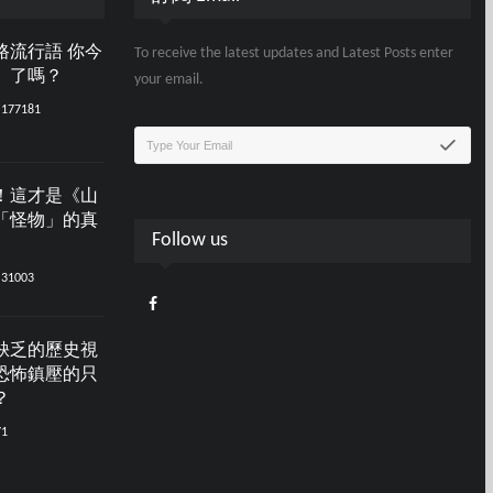
路流行語 你今
To receive the latest updates and Latest Posts enter
」了嗎？
your email.
177181
！這才是《山
「怪物」的真
Follow us
31003
缺乏的歷史視
恐怖鎮壓的只
？
71