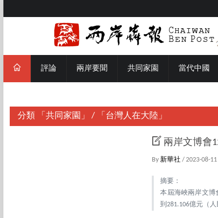
評論
兩岸要聞
共同家園
當代中國
分類
「共同家園」
/
「台灣人在大陸」
兩岸文博會1
By
新華社
/ 2023-08-11
摘要：
本屆海峽兩岸文博
到281.106億元