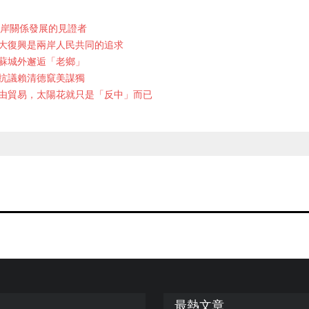
兩岸關係發展的見證者
大復興是兩岸人民共同的追求
蘇城外邂逅「老鄉」
抗議賴清德竄美謀獨
由貿易，太陽花就只是「反中」而已
最熱文章