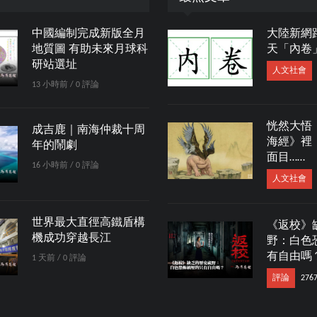
中國編制完成新版全月
大陸新網
地質圖 有助未來月球科
天「內卷
研站選址
人文社會
13 小時前 / 0 評論
恍然大悟
成吉鹿｜南海仲裁十周
海經》裡
年的鬧劇
面目……
16 小時前 / 0 評論
人文社會
世界最大直徑高鐵盾構
《返校》
機成功穿越長江
野：白色
有自由嗎
1 天前 / 0 評論
評論
276