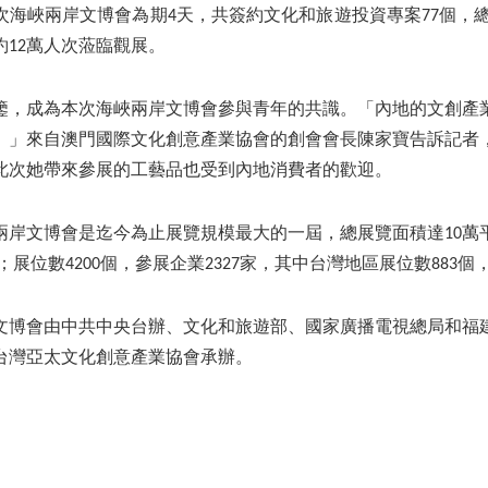
海峽兩岸文博會為期4天，共簽約文化和旅遊投資專案77個，總簽約
約12萬人次蒞臨觀展。
鑒，成為本次海峽兩岸文博會參與青年的共識。「內地的文創產
。」來自澳門國際文化創意產業協會的創會會長陳家寶告訴記者
此次她帶來參展的工藝品也受到內地消費者的歡迎。
兩岸文博會是迄今為止展覽規模最大的一屆，總展覽面積達10萬
；展位數4200個，參展企業2327家，其中台灣地區展位數883個
文博會由中共中央台辦、文化和旅遊部、國家廣播電視總局和福
台灣亞太文化創意產業協會承辦。