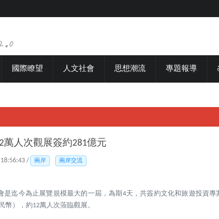
國際瞭望
人文社會
思想潮流
專題報導
2萬人次觀展簽約281億元
 18:56:43 /
兩岸
兩岸交流
會是迄今為止展覽規模最大的一屆，為期4天，共簽約文化和旅遊投資專案
（人民幣），約12萬人次蒞臨觀展。