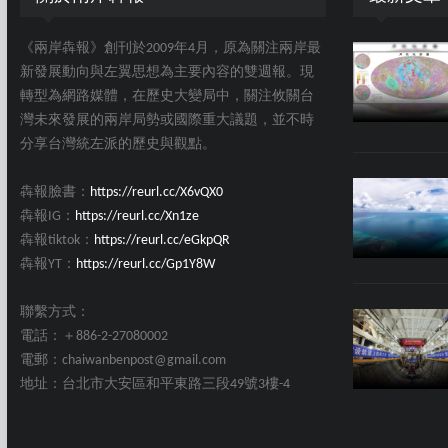
《兩岸犇報》創刊於2009年4月，原為關注兩岸最
新發展動向與左翼思想為主要內容的雙週報。現
轉型為網路媒體，在歷史大變局中，關注攸關台
灣未來發展的兩岸局勢或國際重大議題，並不時
分享台灣統左派的歷史與觀點。
犇報臉書：
https://reurl.cc/X6vQX0
犇報IG：
https://reurl.cc/Xn1ze
犇報tiktok：
https://reurl.cc/eGkpQR
犇報YT：
https://reurl.cc/Gp1Y8W
聯繫方式：
電話：＋886-2-27080002
電郵：chaiwanbenpost@gmail.com
地址：台北市大安區和平東路三段49號3樓-4