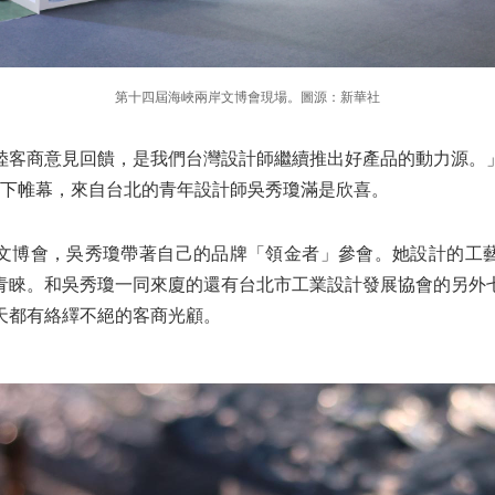
第十四屆海峽兩岸文博會現場。圖源：新華社
陸客商意見回饋，是我們台灣設計師繼續推出好產品的動力源。
落下帷幕，來自台北的青年設計師吳秀瓊滿是欣喜。
文博會，吳秀瓊帶著自己的品牌「領金者」參會。她設計的工
青睞。和吳秀瓊一同來廈的還有台北市工業設計發展協會的另外
天都有絡繹不絕的客商光顧。