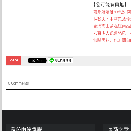
【您可能有興趣】
‧
兩岸婚姻近40萬對 
‧
林毅夫：中華民族偉
‧
台灣高山茶在江南姑
‧
六百多人凱道怒吼，
‧
無關黑箱、也無關自
Share
0 Comments
關於兩岸犇報
最新文章