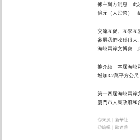
據主辦方消息，此次
億元（人民幣），
交流互促、互學互
參展我們收穫很大
海峽兩岸文博會，
據介紹，本屆海峽
增加3.2萬平方公尺
第十四屆海峽兩岸
廈門市人民政府和
◎來源｜新華社
◎編輯｜歐達善