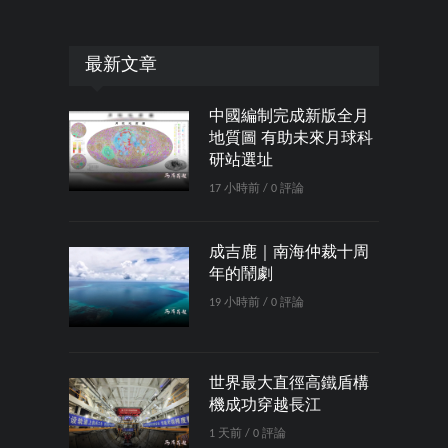
最新文章
中國編制完成新版全月
地質圖 有助未來月球科
研站選址
17 小時前 / 0 評論
成吉鹿｜南海仲裁十周
年的鬧劇
19 小時前 / 0 評論
世界最大直徑高鐵盾構
機成功穿越長江
1 天前 / 0 評論