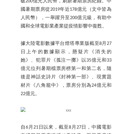
破200億元人民幣，刷新暑期票房紀錄。中
國暑期票房從2019年近178億元（文中皆為
人民幣），一舉躍升至200億元級，有助中
國和全球電影業產業從疫情影響中復甦。
據大陸電影數據平台燈塔專業版截至8月27
日上午的數據顯示，懸疑片《消失的
她》、犯罪片《孤注一擲》以35億元和33
億元位列暑期檔票房榜第一和第二名，隨
後是神話史詩片《封神第一部》、現實題
材片《八角籠中》，票房分別為24億元和
22億元。
自6月21日以來，截至8月27日，中國電影