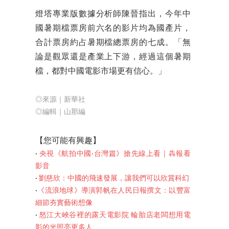
燈塔專業版數據分析師陳晉指出，今年中
國暑期檔票房前六名的影片均為國產片，
合計票房約占暑期檔總票房的七成。「無
論是觀眾還是產業上下游，經過這個暑期
檔，都對中國電影市場更有信心。」
◎來源｜新華社
◎編輯｜山那編
【您可
能有興趣】
‧
央視《航拍中國·台灣篇》搶先線上看｜犇報看
影音
‧
劉慈欣：中國的飛速發展，讓我們可以欣賞科幻
‧
《流浪地球》導演郭帆在人民日報撰文：以豐富
細節夯實藝術想像
‧
怒江大峽谷裡的露天電影院 輪胎店老闆想用電
影的光照亮更多人