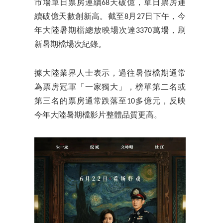
市場單日票房連續68天破億，單日票房連
續破億天數創新高。截至8月27日下午，今
年大陸暑期檔總放映場次達3370萬場，刷
新暑期檔場次紀錄。
據大陸業界人士表示，過往暑假檔期通常
為票房冠軍「一家獨大」，榜單第二名或
第三名的票房通常跌落至10多億元，反映
今年大陸暑期檔影片整體品質更高。