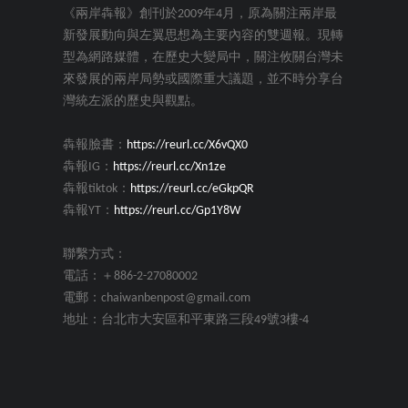
《兩岸犇報》創刊於2009年4月，原為關注兩岸最
新發展動向與左翼思想為主要內容的雙週報。現轉
型為網路媒體，在歷史大變局中，關注攸關台灣未
來發展的兩岸局勢或國際重大議題，並不時分享台
灣統左派的歷史與觀點。
犇報臉書：
https://reurl.cc/X6vQX0
犇報IG：
https://reurl.cc/Xn1ze
犇報tiktok：
https://reurl.cc/eGkpQR
犇報YT：
https://reurl.cc/Gp1Y8W
聯繫方式：
電話：＋886-2-27080002
電郵：chaiwanbenpost@gmail.com
地址：台北市大安區和平東路三段49號3樓-4