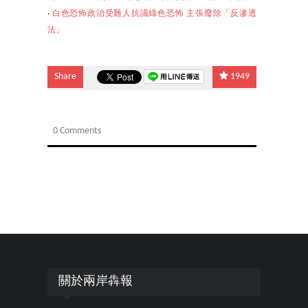
‧
白色恐怖政治受難人抗議
綠色恐怖 主張廢除「反滲透
法」
Share
1949
0 Comments
關於兩岸犇報