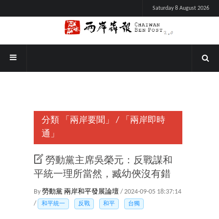
Saturday 8 August 2026
分類
「兩岸要聞」
/
「兩岸即時
通」
勞動黨主席吳榮元：反戰謀和
平統一理所當然，臧幼俠沒有錯
By
勞動黨
兩岸和平發展論壇
/ 2024-09-05 18:37:14
/
和平統一
反戰
和平
台獨