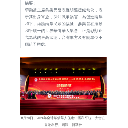
摘要：
勞動黨主席吳榮元發表聲明聲援臧幼俠，表
示其出身軍旅，深知戰爭禍害，為促進兩岸
和平，維護兩岸民眾的福祉，參與旨在推動
和平統一的世界華僑華人集會，正是彰顯止
弋為武的最高武德，台灣軍方及有關單位不
應給予懲處。
8月20日，2024年全球華僑華人促進中國和平統一大會在
香港舉行。圖源：新華社