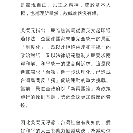
是體現自由、民主之精神，屬於基本人
權，也是理所當然，故臧幼俠沒有錯。
吳榮元指出，民進黨當局從蔡英文起即通
過修法，企圖使國家未能完全統一的局面
「制度化」，既以此拒絕兩岸和平統一的
政治對話，又以法律規範壓制人民要求兩
岸和解、和平統一的聲音與訴求。這是民
進黨謀求「台獨」進一步法理化，已造成
台灣民間反「獨」促統運動的重大挑戰。
當前，民進黨政府以「新兩國論」為政策
施行的原則基調，勢必會採更加嚴厲的管
控。
因此吳榮元呼籲，台灣社會有良知的、愛
好和平的人士都應力挺臧幼俠，為臧幼俠