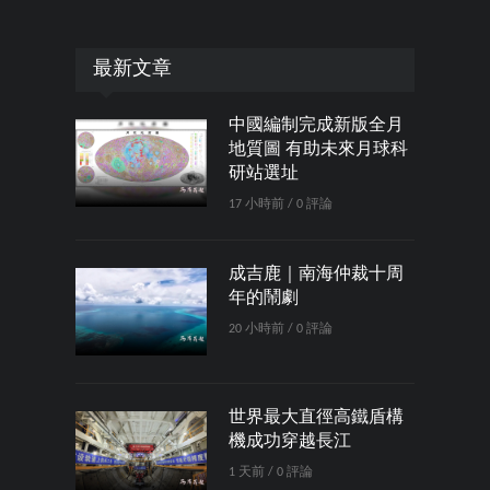
最新文章
中國編制完成新版全月
地質圖 有助未來月球科
研站選址
17 小時前 / 0 評論
成吉鹿｜南海仲裁十周
年的鬧劇
20 小時前 / 0 評論
世界最大直徑高鐵盾構
機成功穿越長江
1 天前 / 0 評論