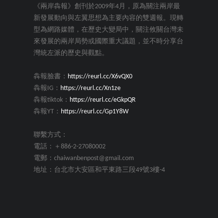
《兩岸犇報》創刊於2009年4月，原為關注兩岸最
新發展動向與左翼思想為主要內容的雙週報。現轉
型為網路媒體，在歷史大變局中，關注攸關台灣未
來發展的兩岸局勢或國際重大議題，並不時分享台
灣統左派的歷史與觀點。
犇報臉書：
https://reurl.cc/X6vQX0
犇報IG：
https://reurl.cc/Xn1ze
犇報tiktok：
https://reurl.cc/eGkpQR
犇報YT：
https://reurl.cc/Gp1Y8W
聯繫方式：
電話：＋886-2-27080002
電郵：chaiwanbenpost@gmail.com
地址：台北市大安區和平東路三段49號3樓-4