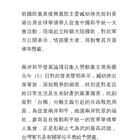
前國民黨黃復興黨部主委臧幼俠先前到香
港出席全球華僑華人促進中國和平統一大
會活動，現場起立聆聽大陸國歌，對此軍
方公開表示，情節重大者，得剝奪其月退
俸等懲處。
兩岸和平發展論壇召集人勞動黨主席吳榮
元今（5）日對此發表聲明表示，臧幼俠出
身軍旅，深知戰爭的禍害，特別是對老百
姓日常生活及生命財產的嚴重傷害，此刻
面對「台獨」分離主義引起的兵凶戰危局
面，為促進兩岸和平，維護兩岸民眾的福
祉，參與旨在推動和平統一的世界華僑華
人集會，正是彰顯止弋為武的最高武德，
台灣軍方及有關單位不應給予懲處。