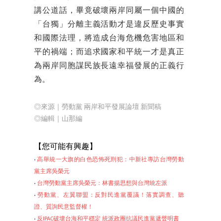
講公道話，畢竟破壞兩岸同屬一個中國的
「台獨」分離主義活動才是違反歷史事實
和國際法理，將造成台海危機危害地區和
平的禍端；而追求國家和平統一才是真正
為兩岸同胞謀民族長遠幸福發展的正義行
為。
◎來源｜勞動黨 兩岸和平發展論壇 新聞稿
◎編輯
｜山那編
【
您可能有興趣】
‧
高舉統一大旗的白色恐怖死刑犯：中新社專訪台灣勞動
黨主席吳榮元
‧
台灣勞動黨主席吳榮元：林書揚思想與台灣統左派
‧
勞動黨、左翼聯盟：反對民進黨覆議！落實調查、聽
證、質詢民意監督權！
‧
反IPAC破壞台海和平穩定 統派政團抗議民進黨遞聲明書