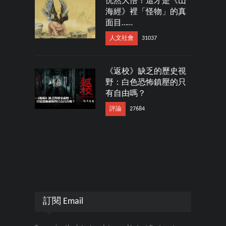
恍然大悟！這才是《山
海經》裡「怪物」的真
面目……
人文社會
31037
《返校》缺乏的歷史視
野：白色恐怖鎮壓的只
有自由嗎？
評論
27684
訂閱 Email