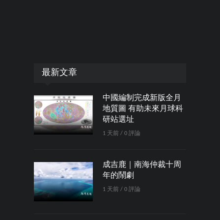
最新文章
中國編制完成新版全月
地質圖 有助未來月球科
研站選址
1 天前 / 0 評論
成吉鹿｜南海仲裁十周
年的鬧劇
1 天前 / 0 評論