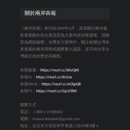
關於兩岸犇報
《兩岸犇報》創刊於2009年4月，原為關注兩岸最
新發展動向與左翼思想為主要內容的雙週報。現轉
型為網路媒體，在歷史大變局中，關注攸關台灣未
來發展的兩岸局勢或國際重大議題，並不時分享台
灣統左派的歷史與觀點。
犇報臉書：
https://reurl.cc/X6vQX0
犇報IG：
https://reurl.cc/Xn1ze
犇報tiktok：
https://reurl.cc/eGkpQR
犇報YT：
https://reurl.cc/Gp1Y8W
聯繫方式：
電話：＋886-2-27080002
電郵：chaiwanbenpost@gmail.com
地址：台北市大安區和平東路三段49號3樓-4