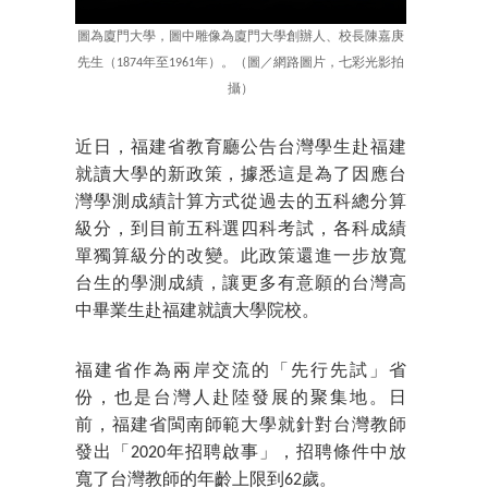
圖為廈門大學，圖中雕像為廈門大學創辦人、校長陳嘉庚
先生（1874年至1961年）。（圖／網路圖片，七彩光影拍
攝）
近日，福建省教育廳公告台灣學生赴福建
就讀大學的新政策，據悉這是為了因應台
灣學測成績計算方式從過去的五科總分算
級分，到目前五科選四科考試，各科成績
單獨算級分的改變。此政策還進一步放寬
台生的學測成績，讓更多有意願的台灣高
中畢業生赴福建就讀大學院校。
福建省作為兩岸交流的「先行先試」省
份，也是台灣人赴陸發展的聚集地。日
前，福建省閩南師範大學就針對台灣教師
發出「2020年招聘啟事」，招聘條件中放
寬了台灣教師的年齡上限到62歲。