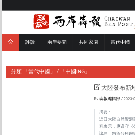
評論
兩岸要聞
共同家園
當代中國
分類
「當代中國」
/
「中國ING」
大陸發布新
By
犇報編輯部
/ 2023-
摘要：
近日大陸自然資源
容表示，應遵守《
諸島、釣魚台列嶼