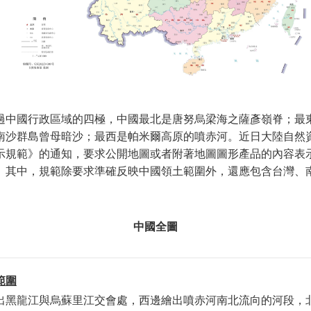
過中國行政區域的四極，中國最北是唐努烏梁海之薩彥嶺脊；最
南沙群島曾母暗沙；最西是帕米爾高原的噴赤河。近日大陸自然
示規範》的通知，要求公開地圖或者附著地圖圖形產品的內容表
。其中，規範除要求準確反映中國領土範圍外，還應包含台灣、
中國全圖
範圍
出黑龍江與烏蘇里江交會處，西邊繪出噴赤河南北流向的河段，