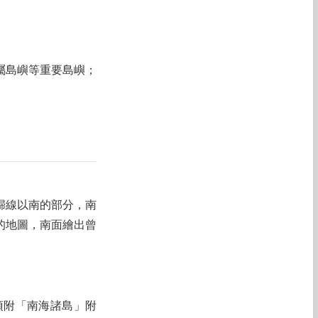
屬島嶼等重要島嶼；
歸線以南的部分，南
的地圖，南面繪出曾
須附「南海諸島」附