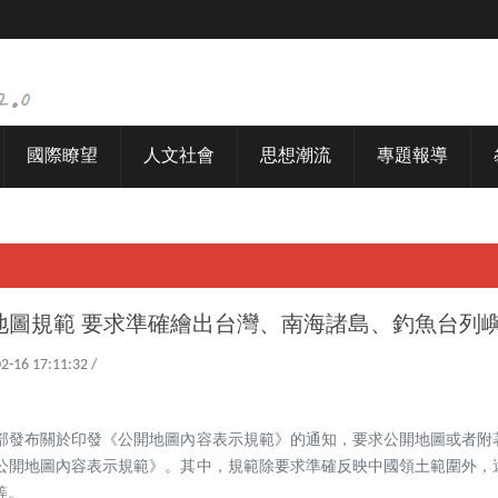
國際瞭望
人文社會
思想潮流
專題報導
地圖規範 要求準確繪出台灣、南海諸島、釣魚台列
02-16 17:11:32 /
部發布關於印發《公開地圖內容表示規範》的通知，要求公開地圖或者附
公開地圖內容表示規範》。其中，規範除要求準確反映中國領土範圍外，
等。