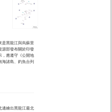
東是黑龍江與烏蘇里
資源部發布關於印發
示，應遵守《公開地
南海諸島、釣魚台列
北邊繪出黑龍江最北