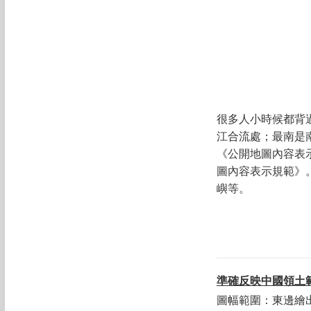
很多人小時候都背
江合流處；最南是
《公開地圖內容表
圖內容表示規範》
嶼等。
準確反映中國領土
圖幅範圍：東邊繪