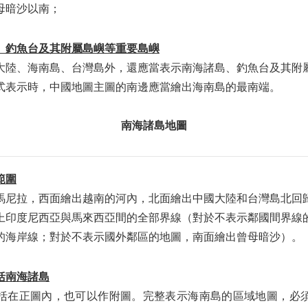
母暗沙以南；
、釣魚台及其附屬島嶼等重要島嶼
大陸、海南島、台灣島外，還應當表示南海諸島、釣魚台及其附
式表示時，中國地圖主圖的南邊應當繪出海南島的最南端。
南海諸島地圖
範圍
馬尼拉，西面繪出越南的河內，北面繪出中國大陸和台灣島北回
上印度尼西亞與馬來西亞間的全部界線（對於不表示鄰國間界線
的海岸線；對於不表示國外鄰區的地圖，南面繪出曾母暗沙）。
括南海諸島
括在正圖內，也可以作附圖。完整表示海南島的區域地圖，必