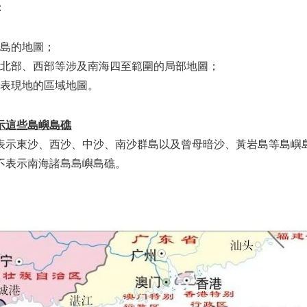
：
南島的地圖；
海北部、西部等涉及南海四至範圍的局部地圖；
要表現地的區域地圖。
示這些島嶼島礁
表示東沙、西沙、中沙、南沙群島以及曾母暗沙、黃岩島等島嶼
不表示南海諸島島嶼島礁。