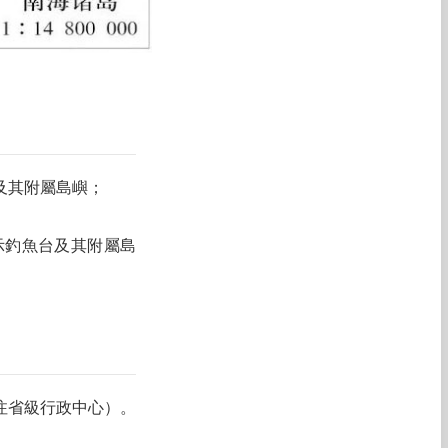
及其附屬島嶼；
示釣魚台及其附屬島
注省級行政中心）。