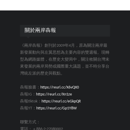
關於兩岸犇報
《兩岸犇報》創刊於2009年4月，原為關注兩岸最
新發展動向與左翼思想為主要內容的雙週報。現轉
型為網路媒體，在歷史大變局中，關注攸關台灣未
來發展的兩岸局勢或國際重大議題，並不時分享台
灣統左派的歷史與觀點。
犇報臉書：
https://reurl.cc/X6vQX0
犇報IG：
https://reurl.cc/Xn1ze
犇報tiktok：
https://reurl.cc/eGkpQR
犇報YT：
https://reurl.cc/Gp1Y8W
聯繫方式：
電話：＋886-2-27080002