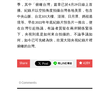
季，其中「俯瞰台灣」篇章已於4月29日線上首
播。紀錄片以空拍角度拍攝台灣各地美景，包含
中央山脈、台北101大樓、澎湖、日月潭、媽祖遶
境等。
早在2022年年底紀錄片預告片一推出，便
在台灣引起熱議，有論者質疑在兩岸關係緊張
下，央視到底是如何來台拍攝的。不論爭議如
何，如今已可先睹為快，欣賞大陸央視紀錄片裡
俯瞰的台灣。
Share
4289
0 Comments