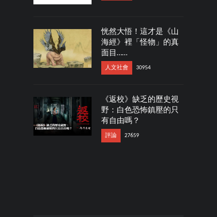
恍然大悟！這才是《山
海經》裡「怪物」的真
面目……
人文社會
30954
《返校》缺乏的歷史視
野：白色恐怖鎮壓的只
有自由嗎？
評論
27659