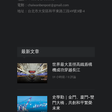
電郵：chaiwanbenpost@gmail.com
地址：台北市大安區和平東路三段49號3樓-4
最新文章
世界最大直徑高鐵盾構
機成功穿越長江
19 小時前 / 0 評論
史學勤｜金門、廈門─雙
門大橋，共創和平繁榮
未來