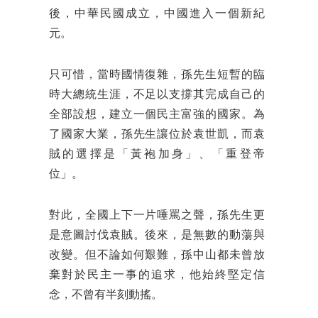
後，中華民國成立，中國進入一個新紀
元。
只可惜，當時國情復雜，孫先生短暫的臨
時大總統生涯，不足以支撐其完成自己的
全部設想，建立一個民主富強的國家。為
了國家大業，孫先生讓位於袁世凱，而袁
賊的選擇是「黃袍加身」、「重登帝
位」。
對此，全國上下一片唾罵之聲，孫先生更
是意圖討伐袁賊。後來，是無數的動蕩與
改變。但不論如何艱難，孫中山都未曾放
棄對於民主一事的追求，他始終堅定信
念，不曾有半刻動搖。