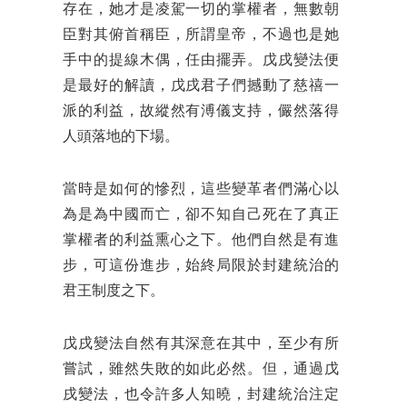
存在，她才是凌駕一切的掌權者，無數朝
臣對其俯首稱臣，所謂皇帝，不過也是她
手中的提線木偶，任由擺弄。戊戌變法便
是最好的解讀，戊戌君子們撼動了慈禧一
派的利益，故縱然有溥儀支持，儼然落得
人頭落地的下場。
當時是如何的慘烈，這些變革者們滿心以
為是為中國而亡，卻不知自己死在了真正
掌權者的利益熏心之下。他們自然是有進
步，可這份進步，始終局限於封建統治的
君王制度之下。
戊戌變法自然有其深意在其中，至少有所
嘗試，雖然失敗的如此必然。但，通過戊
戌變法，也令許多人知曉，封建統治注定