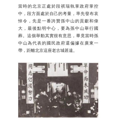
當時的北京正處於段祺瑞執掌政府掌控
中，段方面處於自己的考量，率先發布哀
悼令，先是一番誇贊孫中山的貢獻和偉
大，最後點明中心，要為孫中山舉行國
葬。這個舉動其實很有意思，畢竟當時孫
中山為代表的國民政府還偏據在廣東一
帶，距離北京這座老古城甚遠。