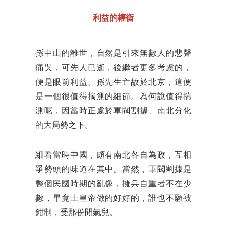
利益的權衡
孫中山的離世，自然是引來無數人的悲聲
痛哭，可先人已逝，後繼者更多考慮的，
便是眼前利益。孫先生亡故於北京，這便
是一個很值得揣測的細節。為何說值得揣
測呢，因當時正處於軍閥割據、南北分化
的大局勢之下。
細看當時中國，頗有南北各自為政，互相
爭勢頭的味道在其中。當然，軍閥割據是
整個民國時期的亂像，擁兵自重者不在少
數，畢竟土皇帝做的好好的，誰也不願被
鉗制，受那份閒氣兒。