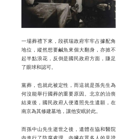
一場葬禮下來，段祺瑞政府牢牢占據配角
地位，縱然想要鹹魚來個大翻身，亦掀不
起半點浪花，反倒是國民政府方面，賺足
了眼球和認可。
黨葬，也就此被定性，而這就是孫先生為
何沒能舉行國葬的重要原因。北京的治喪
結束後，國民政府人便遵照先生遺願，在
南京為其修建墓地，讓他安眠於此。
而孫中山先生逝世之後，遺體在協和醫院
內進
行了防腐處理，內臟在眾多人的見證