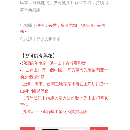
民眾，有興趣的朋友可關注相關公眾號，持續追
蹤最新資訊。
◎轉載｜
孫中山去世，舉國悲慟，卻為何不是國
葬？
◎來源｜歷史人物簡史
【您可能有興
趣】
‧
浪漫的革命家 - 孫中山｜犇報看影音
‧
「世界上只有一個中國」 辛亥革命先驅後裔雙十
前夕發出呼籲
‧
上海、廣東、台灣三地專家學者在上海研討孫中
山與中國現代化
‧
【海外通訊】兩岸的最大公約數：孫中山和辛亥
革命
‧
溫鐵軍：中國百年工業化的真實經驗