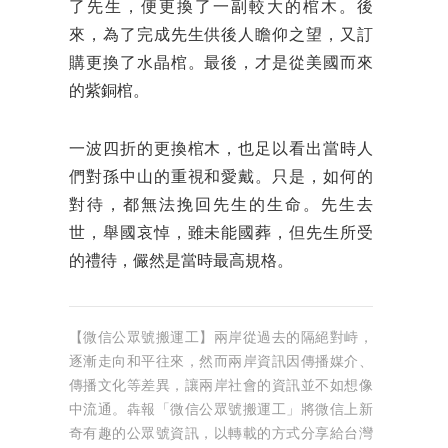
了先生，便更換了一副較大的棺木。後
來，為了完成先生供後人瞻仰之望，又訂
購更換了水晶棺。最後，才是從美國而來
的紫銅棺。
一波四折的更換棺木，也足以看出當時人
們對孫中山的重視和愛戴。只是，如何的
對待，都無法挽回先生的生命。先生去
世，舉國哀悼，雖未能國葬，但先生所受
的禮待，儼然是當時最高規格。
【微信公眾號搬運工】兩岸從過去的隔絕對峙，
逐漸走向和平往來，然而兩岸資訊因傳播媒介、
傳播文化等差異，讓兩岸社會的資訊並不如想像
中流通。犇報「微信公眾號搬運工」將微信上新
奇有趣的公眾號資訊，以轉載的方式分享給台灣