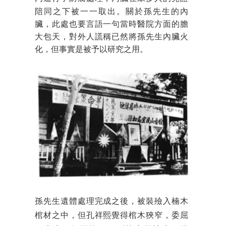
陪同之下被一一取出。關於孫先生的內
臟，此處也要言語一句當時醫院方面的膽
大包天，對外人謊稱已然將孫先生內臟火
化，但事實是被予以研究之用。
孫先生
遺體處理完成之後，被裝殮入楠木
棺材之中，但孔祥熙覺得棺木狹窄，委屈