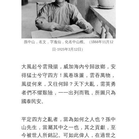
孫中山，名文，字逸仙，化名中山樵。（1866年11月12
日-1925年3月12日）
大風起兮雲飛揚，威
加海內兮歸故鄉，安
得猛士兮守四方！風卷珠簾，雲吞萬物，
風從何來，又往何歸？天下大亂，需英勇
者們不懼艱險，一一出列而戰，所圖只為
國泰民安。
平定四方之亂者，當為如
何之人也？孫中
山先生，當屬其中之一也，其之貢獻，至
今被世人所銘記。可如此偉人，在過世之