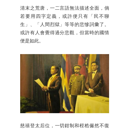
清末之荒唐，一二言語無法描述全面，倘
若要用四字定義，或許便只有「民不聊
生」、「人間烈獄」等等的悲慘詞彙了。
或許有人會覺得過分悲觀，但當時的國情
便是如此。
慈禧登太后位，一切鉗制和桎梏儼然不復