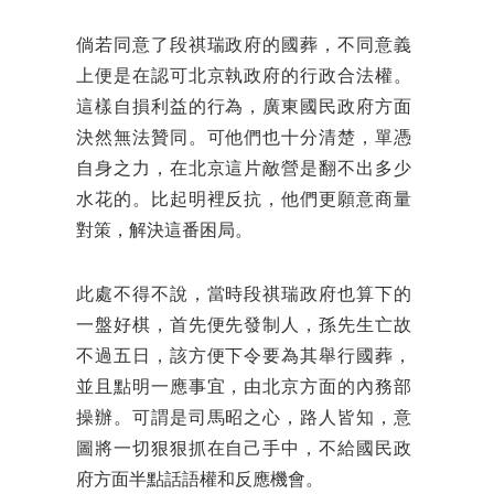
倘若同意了段祺瑞政府的國葬，不同意義
上便是在認可北京執政府的行政合法權。
這樣自損利益的行為，廣東國民政府方面
決然無法贊同。可他們也十分清楚，單憑
自身之力，在北京這片敵營是翻不出多少
水花的。比起明裡反抗，他們更願意商量
對策，解決這番困局。
此處不得不說，當時段祺瑞政府也算下的
一盤好棋，首先便先發制人，孫先生亡故
不過五日，該方便下令要為其舉行國葬，
並且點明一應事宜，由北京方面的內務部
操辦。可謂是司馬昭之心，路人皆知，意
圖將一切狠狠抓在自己手中，不給國民政
府方面半點話語權和反應機會。