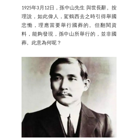
1925年3月12日，孫中山先生 與世長辭。按
理說，如此偉人，駕鶴西去之時引得舉國
悲慟，理應當要舉行國葬的。但翻閱資
料，能夠發現，孫中山所舉行的，並非國
葬。此意為何呢？