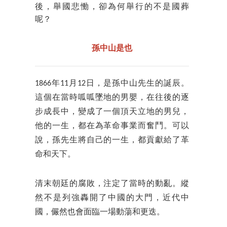
後，舉國悲慟，卻為何舉行的不是國葬
呢？
孫中山是也
1866年11月12日，是孫中山先生的誕辰。
這個在當時呱呱墜地的男嬰，在往後的逐
步成長中，變成了一個頂天立地的男兒，
他的一生，都在為革命事業而奮鬥。可以
說，孫先生將自己的一生，都貢獻給了革
命和天下。
清末朝廷的腐敗，注定了當時的動亂。縱
然不是列強轟開了中國的大門，近代中
國，儼然也會面臨一場動蕩和更迭。