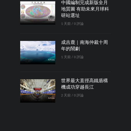
中國編制完成新版全月
地質圖 有助未來月球科
研站選址
1 天前 / 0 評論
成吉鹿｜南海仲裁十周
年的鬧劇
1 天前 / 0 評論
世界最大直徑高鐵盾構
機成功穿越長江
2 天前 / 0 評論