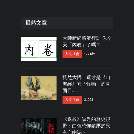
最熱文章
大陸新網路流行語 你今
天「內卷」了嗎？
人文社會
177189
恍然大悟！這才是《山
海經》裡「怪物」的真
面目……
人文社會
31023
《返校》缺乏的歷史視
野：白色恐怖鎮壓的只
有自由嗎？