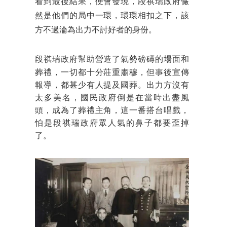
看到最後結果，便會發現，段祺瑞政府儼
然是他們的局中一環，環環相扣之下，該
方不過淪為出力不討好者的身份。
段祺瑞政府幫助營
造了氣勢磅礡的場面和
葬禮，一切都十分莊重肅穆，但事後宣傳
報導，都甚少有人提及國葬。出力方沒有
太多美名，國民政府倒是在當時出盡風
頭，成為了葬禮主角，這一番搭台唱戲，
怕是段祺瑞政府眾人氣的鼻子都要歪掉
了。