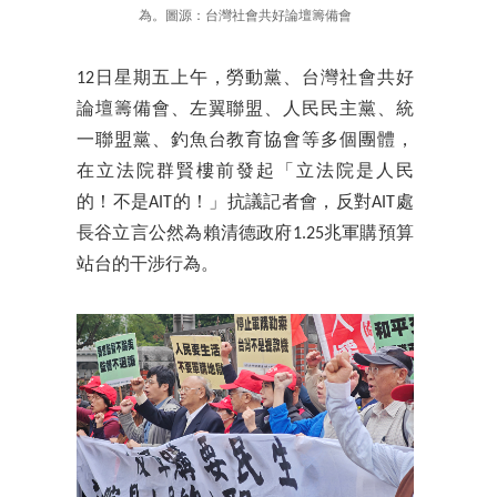
為。圖源：台灣社會共好論壇籌備會
12日星期五上午，勞動黨、台灣社會共好
論壇籌備會、左翼聯盟、人民民主黨、統
一聯盟黨、釣魚台教育協會等多個團體，
在立法院群賢樓前發起「立法院是人民
的！不是AIT的！」抗議記者會，反對AIT處
長谷立言公然為賴清德政府1.25兆軍購預算
站台的干涉行為。