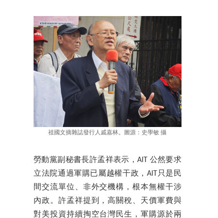
祖國文摘雜誌發行人戚嘉林。圖源：史學敏 攝
勞動黨副秘書長許孟祥表示，AIT 公然要求
立法院通過軍購已屬越權干政，AIT只是民
間交流單位、非外交機構，根本無權干涉
內政。許孟祥提到，高關稅、天價軍費與
對美投資持續掏空台灣民生，軍購源於兩