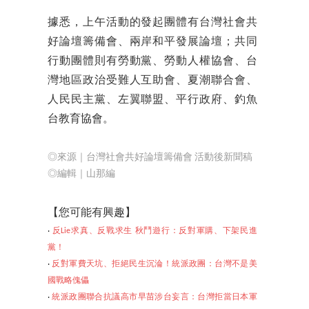
據悉，上午活動的發起團體有台灣社會共
好論壇籌備會、兩岸和平發展論壇；共同
行動團體則有勞動黨、勞動人權協會、台
灣地區政治受難人互助會、夏潮聯合會、
人民民主黨、左翼聯盟、平行政府、釣魚
台教育協會。
◎來源｜台灣社會共好論壇籌備會 活動後新聞稿
◎編輯｜山那編
【
您可能有興趣】
‧
反Lie求真、反戰求生 秋鬥遊行：反對軍購、下架民進
黨！
‧
反對軍費天坑、拒絕民生沉淪！統派政團：台灣不是美
國戰略傀儡
‧
統派政團聯合抗議高市早苗涉台妄言：台灣拒當日本軍