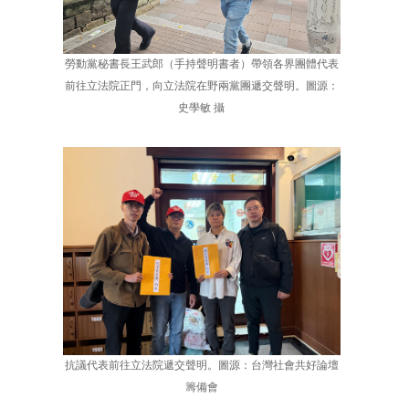
勞動黨秘書長王武郎（手持聲明書者）帶領各界團體代表
前往立法院正門，向立法院在野兩黨團遞交聲明。圖源：
史學敏 攝
抗議代表前往立法院遞交聲明。圖源：台灣社會共好論壇
籌備會