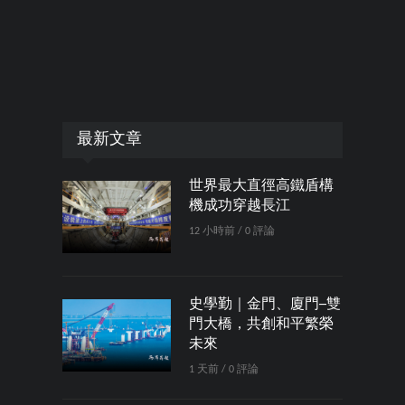
最新文章
世界最大直徑高鐵盾構
機成功穿越長江
12 小時前 / 0 評論
史學勤｜金門、廈門─雙
門大橋，共創和平繁榮
未來
1 天前 / 0 評論