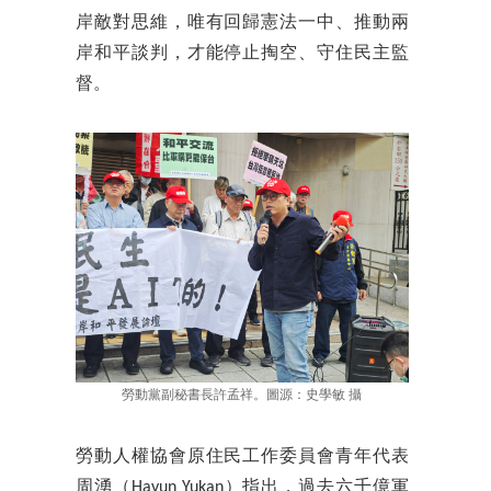
岸敵對思維，唯有回歸憲法一中、推動兩
岸和平談判，才能停止掏空、守住民主監
督。
勞動黨副秘書長許孟祥。圖源：史學敏 攝
勞動人權協會原住民工作委員會青年代表
周湧（Hayun Yukan）指出，過去六千億軍