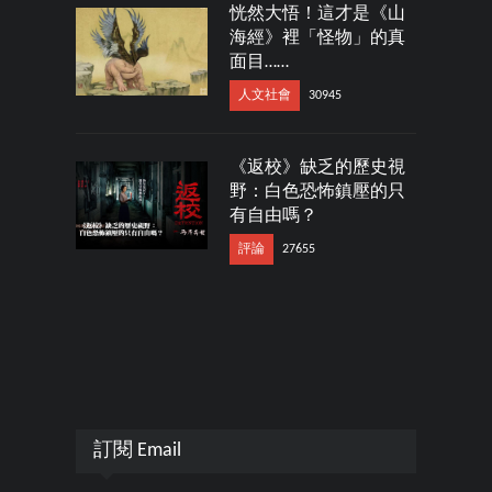
恍然大悟！這才是《山
海經》裡「怪物」的真
面目……
人文社會
30945
《返校》缺乏的歷史視
野：白色恐怖鎮壓的只
有自由嗎？
評論
27655
訂閱 Email