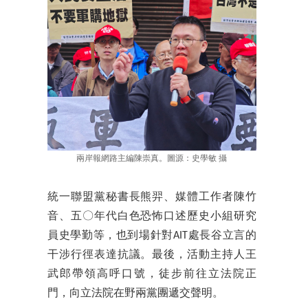
兩岸報網路主編陳崇真。圖源：史學敏 攝
統一聯盟黨秘書長熊羿、媒體工作者陳竹
音、五〇年代白色恐怖口述歷史小組研究
員史學勤等，也到場針對AIT處長谷立言的
干涉行徑表達抗議。最後，活動主持人王
武郎帶領高呼口號，徒步前往立法院正
門，向立法院在野兩黨團遞交聲明。