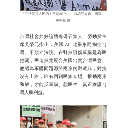
「立法院是人民的！不是AIT的！」抗議記者會。圖源：
史學敏 攝
台灣社會共好論壇籌備召集人、勞動黨主
席吳榮元指出，美國 AIT 此舉形同掏空台
灣、干預立法院。在野黨阻擋軍購是為民
把關，民進黨竟配合美國出賣台灣民意。
他認為軍購問題源於兩岸內戰遺緒，對抗
沒有出路，唯有回到民族立場、推動兩岸
和解，才能反軍購、顧民生，真正維護台
灣人民利益。