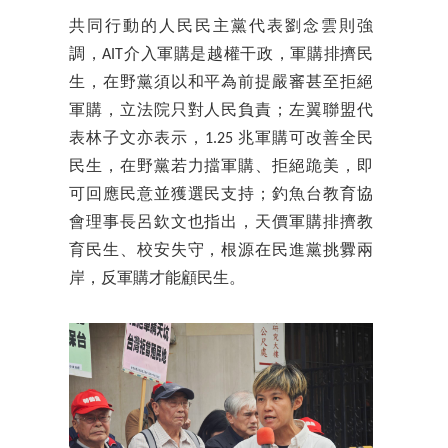
共同行動的人民民主黨代表劉念雲則強
調，AIT介入軍購是越權干政，軍購排擠民
生，在野黨須以和平為前提嚴審甚至拒絕
軍購，立法院只對人民負責；左翼聯盟代
表林子文亦表示，1.25 兆軍購可改善全民
民生，在野黨若力擋軍購、拒絕跪美，即
可回應民意並獲選民支持；釣魚台教育協
會理事長呂欽文也指出，天價軍購排擠教
育民生、校安失守，根源在民進黨挑釁兩
岸，反軍購才能顧民生。