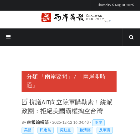
Thursday 6 August 2026
分類
「兩岸要聞」
/
「兩岸即時
通」
抗議AIT向立院軍購勒索！統派
政團：拒絕美國霸權掏空台灣
By
犇報編輯部
/ 2025-12-12 16:34:48 /
兩岸
美國
民進黨
勞動黨
賴清德
反軍購