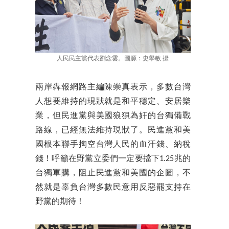
人民民主黨代表劉念雲。圖源：史學敏 攝
兩岸犇報網路主編陳崇真表示，多數台灣
人想要維持的現狀就是和平穩定、安居樂
業，但民進黨與美國狼狽為奸的台獨備戰
路線，已經無法維持現狀了。民進黨和美
國根本聯手掏空台灣人民的血汗錢、納稅
錢！呼籲在野黨立委們一定要擋下1.25兆的
台獨軍購，阻止民進黨和美國的企圖，不
然就是辜負台灣多數民意用反惡罷支持在
野黨的期待！