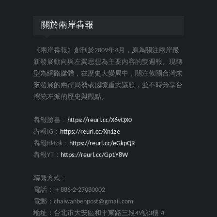
關於兩岸犇報
《兩岸犇報》創刊於2009年4月，原為關注兩岸最
新發展動向與左翼思想為主要內容的雙週報。現轉
型為網路媒體，在歷史大變局中，關注攸關台灣未
來發展的兩岸局勢或國際重大議題，並不時分享台
灣統左派的歷史與觀點。
犇報臉書：
https://reurl.cc/X6vQX0
犇報IG：
https://reurl.cc/Xn1ze
犇報tiktok：
https://reurl.cc/eGkpQR
犇報YT：
https://reurl.cc/Gp1Y8W
聯繫方式：
電話：＋886-2-27080002
電郵：chaiwanbenpost@gmail.com
地址：台北市大安區和平東路三段49號3樓-4