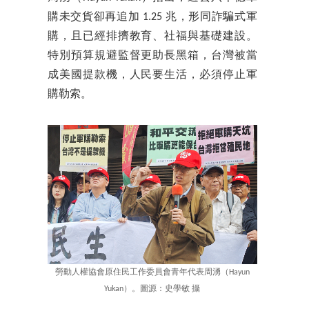
購未交貨卻再追加 1.25 兆，形同詐騙式軍
購，且已經排擠教育、社福與基礎建設。
特別預算規避監督更助長黑箱，台灣被當
成美國提款機，人民要生活，必須停止軍
購勒索。
勞動人權協會原住民工作委員會青年代表周湧（Hayun
Yukan）。圖源：史學敏 攝