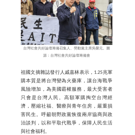
台灣社會共好論壇籌備召集人、勞動黨主席吳榮元。圖
源：台灣社會共好論壇籌備會
祖國文摘雜誌發行人戚嘉林表示，1.25兆軍
購本質是將台灣變為火藥庫，讓台海戰爭
風險增加，為美國霸權服務，最大受害者
只會是台灣人民。高額軍購掏空台灣經
濟，壓縮社福、醫療與青年住房，嚴重損
害民生。呼籲朝野政黨恢復兩岸協商與政
治談判，以和平取代戰爭，保障人民生活
與社會福利。