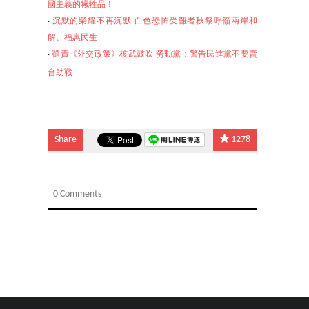
國主義的犧牲品！
‧
沉默的榮耀不再沉默 白色恐怖受難者秋祭呼籲兩岸和
解、福惠民生
‧
譴責《外交政策》核武鼓吹 勞動黨：警告民進黨不要賣
台助戰
Share
1278
0 Comments