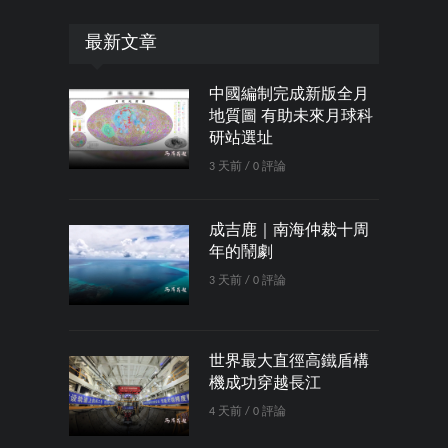
最新文章
中國編制完成新版全月
地質圖 有助未來月球科
研站選址
3 天前 / 0 評論
成吉鹿｜南海仲裁十周
年的鬧劇
3 天前 / 0 評論
世界最大直徑高鐵盾構
機成功穿越長江
4 天前 / 0 評論