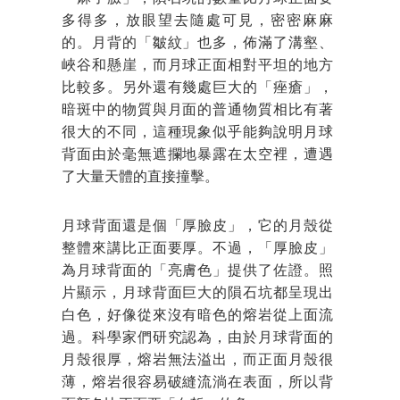
多得多，放眼望去隨處可見，密密麻麻
的。月背的「皺紋」也多，佈滿了溝壑、
峽谷和懸崖，而月球正面相對平坦的地方
比較多。另外還有幾處巨大的「痤瘡」，
暗斑中的物質與月面的普通物質相比有著
很大的不同，這種現象似乎能夠說明月球
背面由於毫無遮攔地暴露在太空裡，遭遇
了大量天體的直接撞擊。
月球背面還是個「厚臉皮」，它的月殼從
整體來講比正面要厚。不過，「厚臉皮」
為月球背面的「亮膚色」提供了佐證。照
片顯示，月球背面巨大的隕石坑都呈現出
白色，好像從來沒有暗色的熔岩從上面流
過。科學家們研究認為，由於月球背面的
月殼很厚，熔岩無法溢出，而正面月殼很
薄，熔岩很容易破縫流淌在表面，所以背