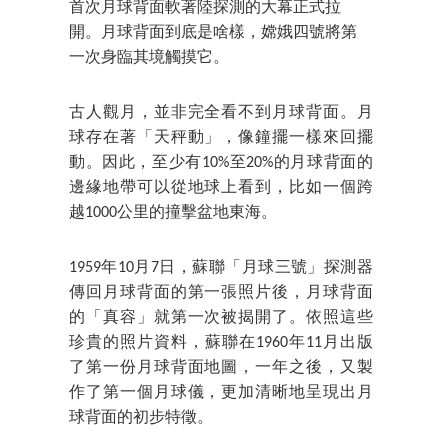
首次月球背面軟著陸探測的大幕正式拉
開。月球背面到底是啥樣，嫦娥四號將第
一次身臨其境觸摸它。
古人觀月，並非完全看不到月球背面。月
球存在著「天秤動」，像鐘擺一樣來回擺
動。因此，至少有10%至20%的月球背面的
邊緣地帶可以從地球上看到，比如一個跨
越1000公里的撞擊盆地東海。
1959年10月7日，蘇聯「月球三號」探測器
傳回月球背面的第一張照片後，月球背面
的「真容」就第一次被揭開了。依照這些
珍貴的照片資料，蘇聯在1960年11月出版
了第一份月球背面地圖，一年之後，又製
作了第一個月球儀，更加清晰地呈現出月
球背面的初步特徵。