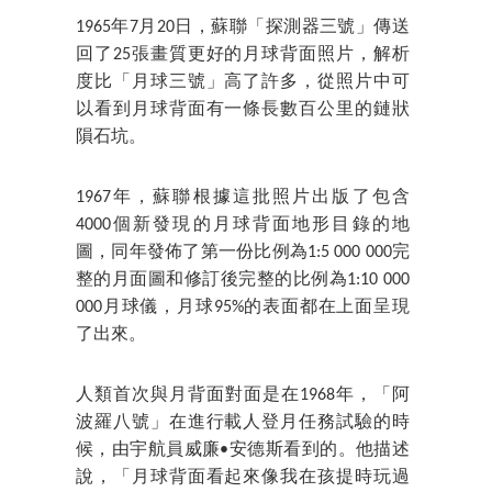
1965年7月20日，蘇聯「探測器三號」傳送
回了25張畫質更好的月球背面照片，解析
度比「月球三號」高了許多，從照片中可
以看到月球背面有一條長數百公里的鏈狀
隕石坑。
1967年，蘇聯根據這批照片出版了包含
4000個新發現的月球背面地形目錄的地
圖，同年發佈了第一份比例為1:5 000 000完
整的月面圖和修訂後完整的比例為1:10 000
000月球儀，月球95%的表面都在上面呈現
了出來。
人類首次與月背面對面是在1968年，「阿
波羅八號」在進行載人登月任務試驗的時
候，由宇航員威廉•安德斯看到的。他描述
說，「月球背面看起來像我在孩提時玩過