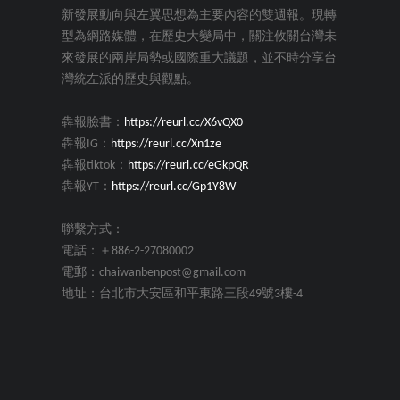
新發展動向與左翼思想為主要內容的雙週報。現轉
型為網路媒體，在歷史大變局中，關注攸關台灣未
來發展的兩岸局勢或國際重大議題，並不時分享台
灣統左派的歷史與觀點。
犇報臉書：
https://reurl.cc/X6vQX0
犇報IG：
https://reurl.cc/Xn1ze
犇報tiktok：
https://reurl.cc/eGkpQR
犇報YT：
https://reurl.cc/Gp1Y8W
聯繫方式：
電話：＋886-2-27080002
電郵：chaiwanbenpost@gmail.com
地址：台北市大安區和平東路三段49號3樓-4