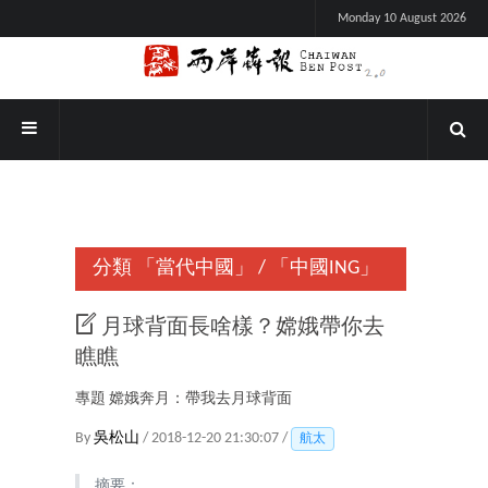
Monday 10 August 2026
分類
「當代中國」
/
「中國ING」
月球背面長啥樣？嫦娥帶你去
瞧瞧
專題 嫦娥奔月：帶我去月球背面
By
吳松山
/ 2018-12-20 21:30:07 /
航太
摘要：