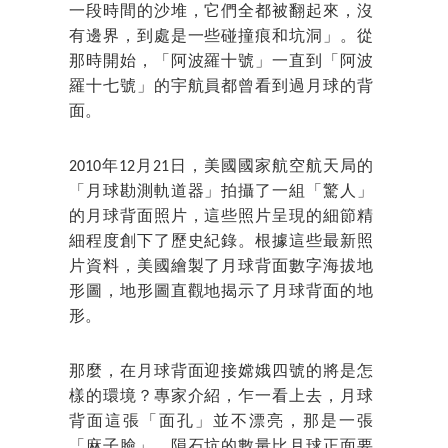
一段時間的沙堆，它們全都被翻起來，沒
有邊界，到處是一些碰撞痕和坑洞」。從
那時開始，「阿波羅十號」一直到「阿波
羅十七號」的宇航員都曾看到過月球的背
面。
2010年12月21日，美國國家航空航天局的
「月球勘測軌道器」拍攝了一組「驚人」
的月球背面照片，這些照片呈現的細節精
細程度創下了歷史紀錄。根據這些最新照
片資料，美國繪製了月球背面數字海拔地
形圖，地形圖直觀地揭示了月球背面的地
形。
那麼，在月球背面迎接嫦娥四號的將是怎
樣的環境？專家介紹，乍一看上去，月球
背面這張「面孔」並不漂亮，那是一張
「麻子臉」，隕石坑的數量比月球正面要