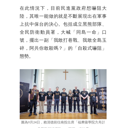
在此情況下，目前民進黨政府想嚇阻大
陸，其唯一能做的就是不斷展現出在軍事
上抗中保台的決心。包括成立黑熊部隊、
全民防衛動員署，大喊「同島一命」口
號，擺出一副「我敢打巷戰、我敢全島玉
碎，阿共你敢殺嗎？」的「自殺式嚇阻」
態勢。
圖為9月24日，賴清德前往南投出席「福摩薩學院方舟計