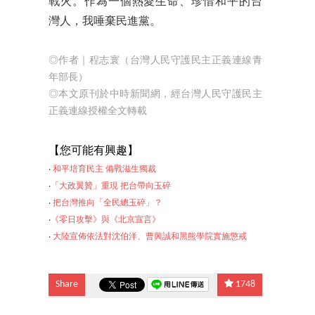
戰火。作為一個熱愛生命、珍惜和平的台
灣人，我唾棄民進黨。
◎作者｜程志寰（台灣人民守護民主正義連線青
年部長）
◎本文原刊於中時新聞網，經台灣人民守護民主
正義連線授權全文轉載
【您可能有興趣】
‧
和平培育民主 備戰滋生獨裁
‧
「大政翼贊」重現 把台帶向玉碎
‧
把台灣推向「全民總玉碎」？
‧
《零日攻擊》與《北京宣言》
‧
大陸宣佈依法對沈
伯洋、曹興誠和黑熊學院實施懲戒
Share
1748