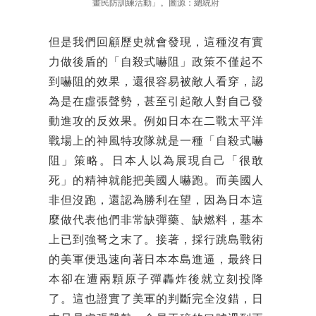
畫民防訓練活動」。圖源：總統府
但是我們回顧歷史就會發現，這種沒有實
力做後盾的「自殺式嚇阻」政策不僅起不
到嚇阻的效果，還很容易被敵人看穿，認
為是在虛張聲勢，甚至引起敵人對自己發
動進攻的反效果。例如日本在二戰太平洋
戰場上的神風特攻隊就是一種「自殺式嚇
阻」策略。日本人以為展現自己「很敢
死」的精神就能把美國人嚇跑。而美國人
非但沒跑，還認為勝利在望，因為日本這
麼做代表他們非常缺彈藥、缺燃料，基本
上已到強弩之末了。接著，採行跳島戰術
的美軍便迅速向著日本本島進逼，最終日
本卻在遭兩顆原子彈轟炸後就立刻投降
了。這也證實了美軍的判斷完全沒錯，日