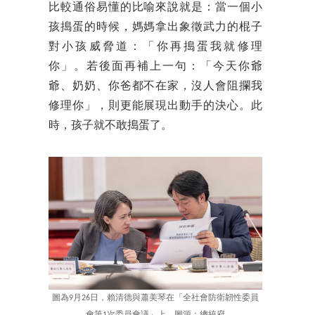
比較通俗易懂的比喻來說就是：當一個小
孩搗蛋的時候，媽媽拿出象徵武力的棍子
對小孩威脅道：「你再搗蛋我就修理
你」。若後面再補上一句：「今天你爺
爺、奶奶、你爸都不在家，沒人會阻攔我
修理你」，則更能展現出動手的決心。此
時，孩子就不敢搗蛋了。
圖為9月26日，賴清德與蕭美琴在「全社會防衛韌性委員