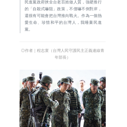
民進黨政府挾全台老百姓做人質，強硬推行
的「自殺式嚇阻」政策，不僅嚇不倒對岸，
還很有可能會把台灣推向戰火。作為一個熱
愛生命、珍惜和平的台灣人，我唾棄民進
黨。
◎作者｜程志寰（台灣人民守護民主正義連線青
年部長）