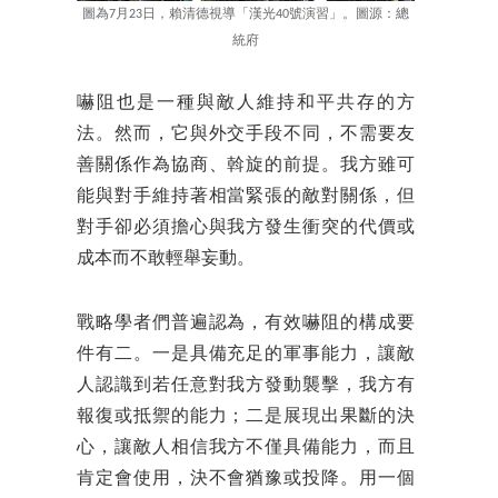
圖為7月23日，賴清德視導「漢光40號演習」。圖源：總
統府
嚇阻也是一種與敵人維持和平共存的方
法。然而，它與外交手段不同，不需要友
善關係作為協商、斡旋的前提。我方雖可
能與對手維持著相當緊張的敵對關係，但
對手卻必須擔心與我方發生衝突的代價或
成本而不敢輕舉妄動。
戰略學者們普遍認為，有效嚇阻的構成要
件有二。一是具備充足的軍事能力，讓敵
人認識到若任意對我方發動襲擊，我方有
報復或抵禦的能力；二是展現出果斷的決
心，讓敵人相信我方不僅具備能力，而且
肯定會使用，決不會猶豫或投降。用一個