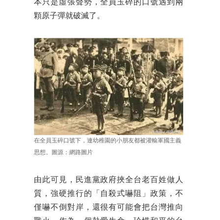
本只是虛張聲勢，全員玉碎的口號遇到兩
顆原子彈就破滅了。
在全員玉碎口號下，連幼稚園的小朋友都被灌輸軍國主義
思想。圖源：網路圖片
由此可見，民進黨政府挾全台老百姓做人
質，強硬推行的「自殺式嚇阻」政策，不
僅嚇不倒對岸，還很有可能會把台灣推向