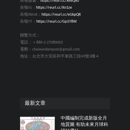
犇報臉書：
https://reurl.cc/X6vQX0
犇報IG：
https://reurl.cc/Xn1ze
犇報tiktok：
https://reurl.cc/eGkpQR
犇報YT：
https://reurl.cc/Gp1Y8W
聯繫方式：
電話：＋886-2-27080002
電郵：chaiwanbenpost@gmail.com
地址：台北市大安區和平東路三段49號3樓-4
最新文章
中國編制完成新版全月
地質圖 有助未來月球科