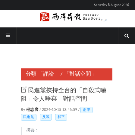
Saturday 8 August 2026
分類
「評論」
/
「對話空間」
民進黨挾持全台的「自殺式嚇
阻」令人唾棄｜對話空間
By
程志寰
/ 2024-10-15 13:46:59 /
兩岸
民進黨
反戰
和平
摘要：