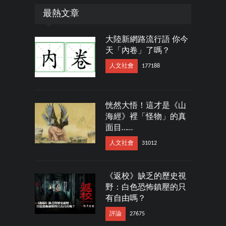
最熱文章
大陸新網路流行語 你今
天「內卷」了嗎？
人文社會
177188
恍然大悟！這才是《山
海經》裡「怪物」的真
面目……
人文社會
31012
《返校》缺乏的歷史視
野：白色恐怖鎮壓的只
有自由嗎？
評論
27675