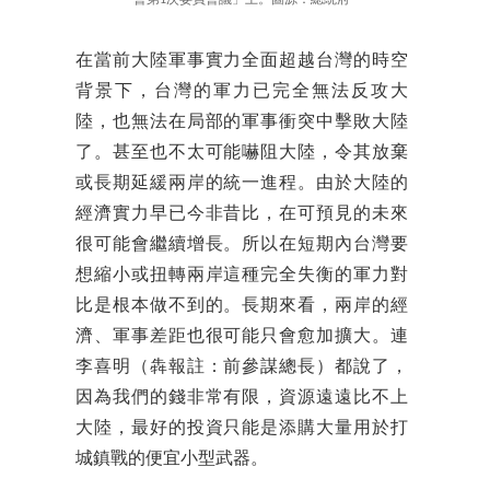
會第1次委員會議」上。圖源：總統府
在當前大陸軍事實力全面超越台灣的時空
背景下，台灣的軍力已完全無法反攻大
陸，也無法在局部的軍事衝突中擊敗大陸
了。甚至也不太可能嚇阻大陸，令其放棄
或長期延緩兩岸的統一進程。由於大陸的
經濟實力早已今非昔比，在可預見的未來
很可能會繼續增長。所以在短期內台灣要
想縮小或扭轉兩岸這種完全失衡的軍力對
比是根本做不到的。長期來看，兩岸的經
濟、軍事差距也很可能只會愈加擴大。連
李喜明（犇報註：前參謀總長）都說了，
因為我們的錢非常有限，資源遠遠比不上
大陸，最好的投資只能是添購大量用於打
城鎮戰的便宜小型武器。