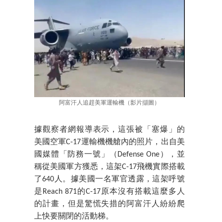
阿富汗人追趕美軍運輸機（影片擷圖）
據觀察者網報導表示，這張被「塞爆」的
美國空軍C-17運輸機機艙內的照片，出自美
國媒體「防務一號」（Defense One），並
稱從美國軍方獲悉，這架C-17飛機實際搭載
了640人。據美國一名軍官透露，這架呼號
是Reach 871的C-17原本沒有搭載這麼多人
的計畫，但是驚慌失措的阿富汗人紛紛爬
上快要關閉的活動梯。