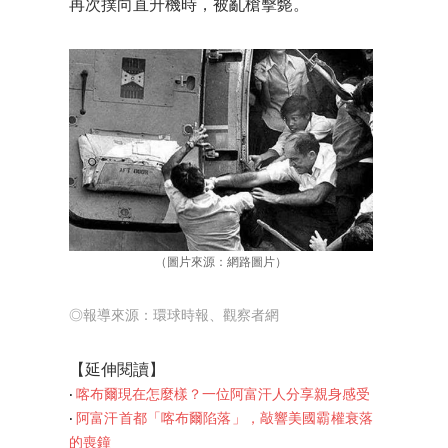
再次撲向直升機時，被亂槍擊斃。
（圖片來源：網路圖片）
◎報導來源：環球時報、觀察者網
【延伸閱讀】
‧
喀布爾現在怎麼樣？一位阿富汗人分享親身感受
‧
阿富汗首都「喀布爾陷落」，敲響美國霸權衰落
的喪鐘