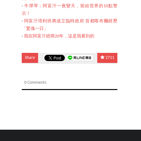
‧
牛彈琴：阿富汗一夜變天，留給世界的10點警
示！
‧
阿富汗塔利班將成立臨時政府 首都喀布爾經歷
「驚魂一日」
‧
我在阿富汗經商20年，這是我看到的
Share
2711
0 Comments