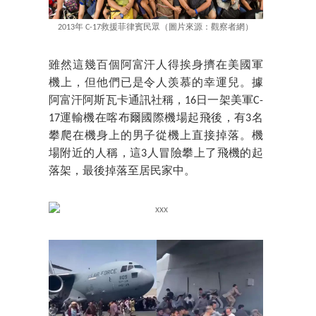
2013年 C-17救援菲律賓民眾（圖片來源：觀察者網）
雖然這幾百個阿富汗人得挨身擠在美國軍
機上，但他們已是令人羡慕的幸運兒。據
阿富汗阿斯瓦卡通訊社稱，16日一架美軍C-
17運輸機在喀布爾國際機場起飛後，有3名
攀爬在機身上的男子從機上直接掉落。機
場附近的人稱，這3人冒險攀上了飛機的起
落架，最後掉落至居民家中。