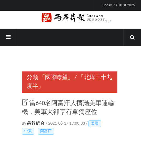
Sunday 9 August 2026
分類
「國際瞭望」
/
「北緯三十九
度半」
當640名阿富汗人擠滿美軍運輸
機，美軍犬卻享有單獨座位
By
犇報綜合
/ 2021-08-17 19:00:33 /
美國
中東
阿富汗