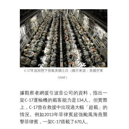
C-17常規狀態下搭載美國士兵（圖片來源：美國空軍
USAF）
據觀察者網援引波音公司的資料，指出一
架C-17運輸機的載客能力是134人。但實際
上，C-17曾在救援中出現過大幅「超載」的
情況。例如2013年菲律賓超強颱風海燕襲
擊菲律賓，一架C-17搭載了670人。