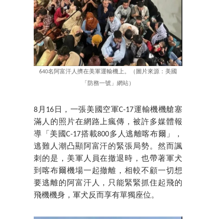
640名阿富汗人擠在美軍運輸機上。（圖片來源：美國
「防務一號」網站）
8月16日，一張美國空軍C-17運輸機機艙塞
滿人的照片在網路上瘋傳，被許多媒體報
導「美國C-17搭載800多人逃離喀布爾」，
逃難人潮凸顯阿富汗的緊張局勢。然而諷
刺的是，美軍人員在撤退時，也帶著軍犬
到喀布爾機場一起撤離，相較不顧一切想
要逃離的阿富汗人，只能緊緊抓住起飛的
飛機機身，軍犬反而享有單獨座位。