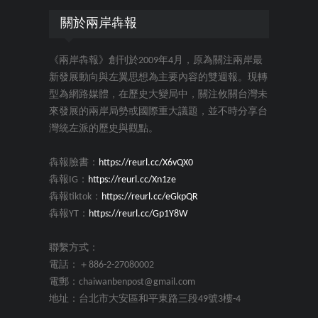
關於兩岸犇報
《兩岸犇報》創刊於2009年4月，原為關注兩岸最
新發展動向與左翼思想為主要內容的雙週報。現轉
型為網路媒體，在歷史大變局中，關注攸關台灣未
來發展的兩岸局勢或國際重大議題，並不時分享台
灣統左派的歷史與觀點。
犇報臉書：
https://reurl.cc/X6vQX0
犇報IG：
https://reurl.cc/Xn1ze
犇報tiktok：
https://reurl.cc/eGkpQR
犇報YT：
https://reurl.cc/Gp1Y8W
聯繫方式：
電話：＋886-2-27080002
電郵：chaiwanbenpost@gmail.com
地址：台北市大安區和平東路三段49號3樓-4