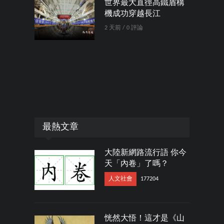
世界最大直徑高鐵盾構
機成功穿越長江
2 天前 / 0 評論
最熱文章
大陸新網路流行語 你今
天「內卷」了嗎？
人文社會
177204
恍然大悟！這才是《山