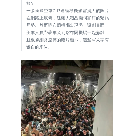
摘要：
一張美國空軍C-17運輸機機艙塞滿人的照片
在網路上瘋傳，逃難人潮凸顯阿富汗的緊張
局勢。然而喀布爾機場出現另一諷刺畫面，
美軍人員帶著軍犬到喀布爾機場一起撤離，
且根據網路流傳的照片顯示，這些軍犬享有
獨自的座位。