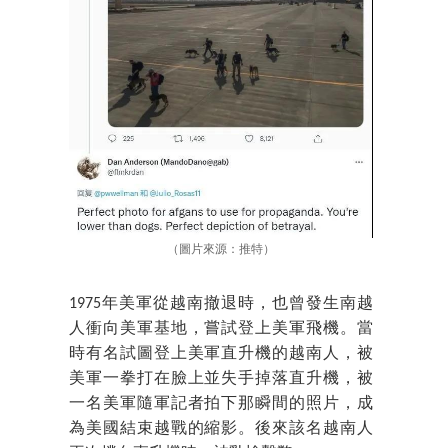
（圖片來源：推特）
1975年美軍從越南撤退時，也曾發生南越
人衝向美軍基地，嘗試登上美軍飛機。當
時有名試圖登上美軍直升機的越南人，被
美軍一拳打在臉上並失手掉落直升機，被
一名美軍隨軍記者拍下那瞬間的照片，成
為美國結束越戰的縮影。後來該名越南人