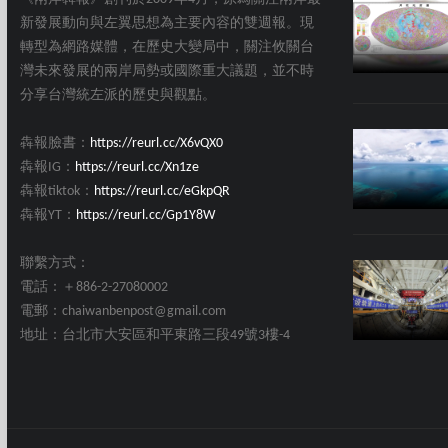
新發展動向與左翼思想為主要內容的雙週報。現
轉型為網路媒體，在歷史大變局中，關注攸關台
灣未來發展的兩岸局勢或國際重大議題，並不時
分享台灣統左派的歷史與觀點。
犇報臉書：
https://reurl.cc/X6vQX0
犇報IG：
https://reurl.cc/Xn1ze
犇報tiktok：
https://reurl.cc/eGkpQR
犇報YT：
https://reurl.cc/Gp1Y8W
聯繫方式：
電話：＋886-2-27080002
電郵：chaiwanbenpost@gmail.com
地址：台北市大安區和平東路三段49號3樓-4