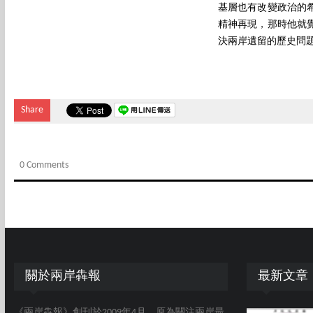
基層也有改變政治的
精神再現，那時他就
決兩岸遺留的歷史問
Share
0 Comments
關於兩岸犇報
最新文章
《兩岸犇報》創刊於2009年4月，原為關注兩岸最