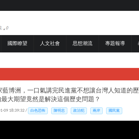
國際瞭望
人文社會
思想潮流
專題報導
家藍博洲，一口氣講完民進黨不想讓台灣人知道的歷
的最大期望竟然是解決這個歷史問題？
01-09 18:39:32 /
白色恐怖
陳明忠
政治犯
兩岸
國民黨