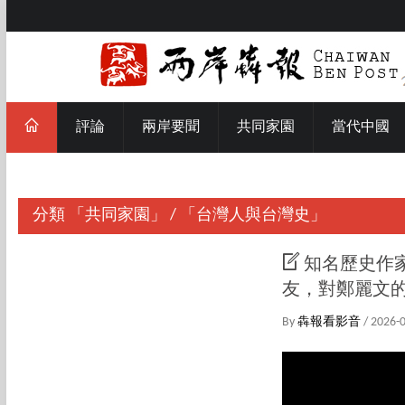
評論
兩岸要聞
共同家園
當代中國
分類
「共同家園」
/
「台灣人與台灣史」
知名歷史作
友，對鄭麗文
By
犇報看影音
/ 2026-