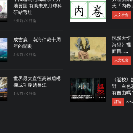
地質圖 有助未來月球科
天「內卷
研站選址
人文社會
2 天前 / 0 評論
恍然大悟
成吉鹿｜南海仲裁十周
海經》裡
年的鬧劇
面目……
2 天前 / 0 評論
人文社會
世界最大直徑高鐵盾構
《返校》
機成功穿越長江
野：白色
有自由嗎
3 天前 / 0 評論
評論
276