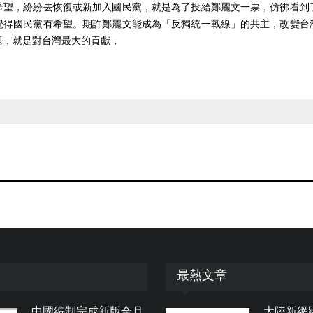
希望，紛紛去恢復或新加入國民黨，就是為了投給鄭麗文一票，仿彿看到
覺得國民黨有希望。期許鄭麗文能成為「反獨統一戰線」的共主，改變台
題，就是對台灣最大的貢獻，
最熱文章
中國編制完成新版全月
大陸新網