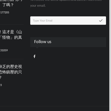
」了嗎？
your email.
177205
！這才是《山
「怪物」的真
Follow us
31059
缺乏的歷史視
恐怖鎮壓的只
？
93