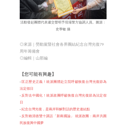
活動發起團體代表遞交聲明予現場警方協調人員。圖源：
史學敏 攝
◎來源｜
勞動黨暨社會各界團結紀念台灣光復79
周年籌備會
◎編輯
｜山那編
【您可
能有興趣】
‧
匡正歷史正義！統派團體赴立院呼籲恢復台灣光復節為
法定假日
‧
反對去中國化！統派政團呼籲恢復台灣光復節為法定假
日
‧
紀念台灣光復，是兩岸和解對話的歷史連結點
‧
反對賴清德雙十講話「新兩國論」 統派政團：兩岸共圓
民族復興中國夢