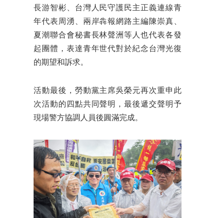
長游智彬、台灣人民守護民主正義連線青
年代表周湧、兩岸犇報網路主編陳崇真、
夏潮聯合會秘書長林聲洲等人也代表各發
起團體，表達青年世代對於紀念台灣光復
的期望和訴求。
活動最後，勞動黨主席吳榮元再次重申此
次活動的四點共同聲明，最後遞交聲明予
現場警方協調人員後圓滿完成。