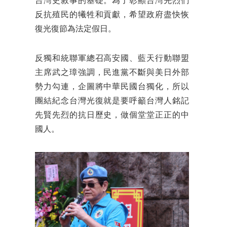
台灣史敘事的基礎。為了彰顯台灣先烈們
反抗殖民的犧牲和貢獻，希望政府盡快恢
復光復節為法定假日。
反獨和統聯軍總召高安國、藍天行動聯盟
主席武之璋強調，民進黨不斷與美日外部
勢力勾連，企圖將中華民國台獨化，所以
團結紀念台灣光復就是要呼籲台灣人銘記
先賢先烈的抗日歷史，做個堂堂正正的中
國人。