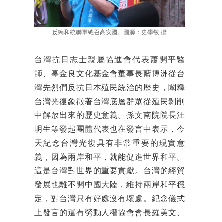
反獨和統聯軍總召高安國。圖源：史學敏 攝
台灣抗日志士親屬協進會代表蕭開平醫
師、辜金良文化基金會董事長藍博洲從台
灣先烈們反抗日本殖民統治的歷史，闡釋
台灣光復象徵著台灣底層群眾從殖民剝削
中解放出來的歷史意義。孫文南院院長汪
明生等發起團體代表也在發言中表示，今
天紀念台灣光復具有非常重要的現實意
義，因為兩岸和平，就能促進世界和平。
這是台灣對世界的重要貢獻。台灣的經貿
發展也離不開中國大陸，維持兩岸和平穩
定，對台灣只有好處沒有壞處。紀念儀式
上發言的還有勞動人權協會會長羅美文、