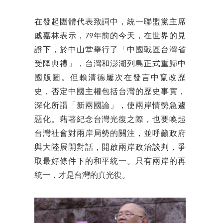
在發起團體代表致詞中，統一聯盟黨主席
戚嘉林表示，79年前的今天，在世界的見
證下，於中山堂舉行了「中國戰區台灣省
受降典禮」，台灣和澎湖列島正式重歸中
國版圖。但賴清德屢次在發言中竄改歷
史，否定中國主權包括台灣的歷史事實，
深化所謂「新兩國論」，使兩岸情勢急遽
惡化。藉著紀念台灣光復之際，也要喚起
台灣社會對兩岸局勢的關注，並呼籲政府
與大陸展開對話，開啟兩岸政治談判，爭
取最好條件下的和平統一。只有兩岸的再
統一，才是台灣的真光復。