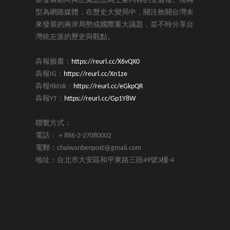
新發展動向與左翼思想為主要內容的雙週報。現轉
型為網路媒體，在歷史大變局中，關注攸關台灣未
來發展的兩岸局勢或國際重大議題，並不時分享台
灣統左派的歷史與觀點。
犇報臉書：
https://reurl.cc/X6vQX0
犇報IG：
https://reurl.cc/Xn1ze
犇報tiktok：
https://reurl.cc/eGkpQR
犇報YT：
https://reurl.cc/Gp1Y8W
聯繫方式：
電話：＋886-2-27080002
電郵：chaiwanbenpost@gmail.com
地址：台北市大安區和平東路三段49號3樓-4