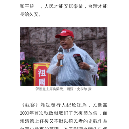
和平統一，人民才能安居樂業，台灣才能
長治久安。
勞動黨主席吳榮元。圖源：史學敏 攝
《觀察》雜誌發行人紀欣認為，民進黨
2000年首次執政就取消了光復節放假，而
賴清德上任後又不斷以殖民者的史觀作為