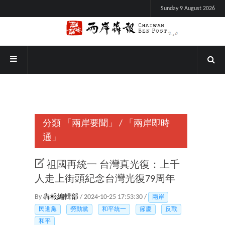
Sunday 9 August 2026
分類
「兩岸要聞」
/
「兩岸即時
通」
祖國再統一 台灣真光復：上千
人走上街頭紀念台灣光復79周年
By
犇報編輯部
/ 2024-10-25 17:53:30 /
兩岸
民進黨
勞動黨
和平統一
節慶
反戰
和平