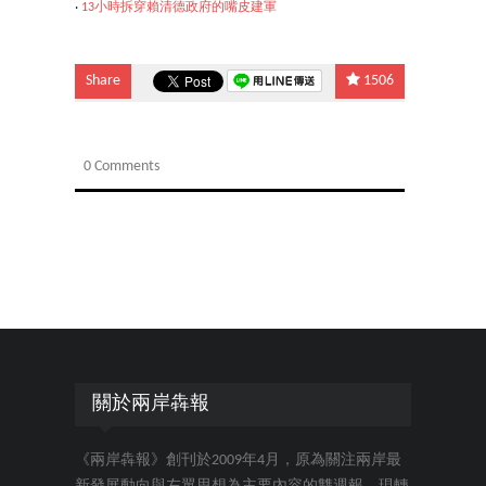
‧
13小時拆穿賴清德政府的嘴皮建軍
Share
1506
0 Comments
關於兩岸犇報
《兩岸犇報》創刊於2009年4月，原為關注兩岸最