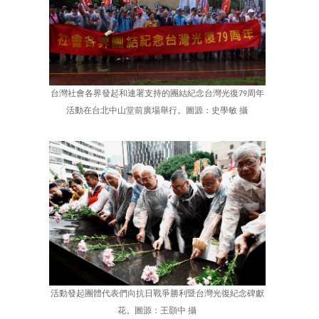
台灣社會各界發起和連署支持的團結紀念台灣光復79周年
活動在台北中山堂前廣場舉行。圖源：史學敏 攝
活動發起團體代表們向抗日戰爭勝利暨台灣光復紀念碑獻
花。圖源：王顥中 攝