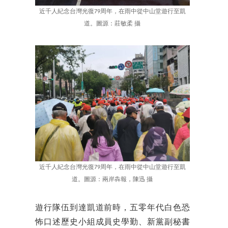
近千人紀念台灣光復79周年，在雨中從中山堂遊行至凱
道。圖源：莊敏柔 攝
近千人紀念台灣光復79周年，在雨中從中山堂遊行至凱
道。圖源：兩岸犇報，陳迅 攝
遊行隊伍到達凱道前時，五零年代白色恐
怖口述歷史小組成員史學勤、新黨副秘書