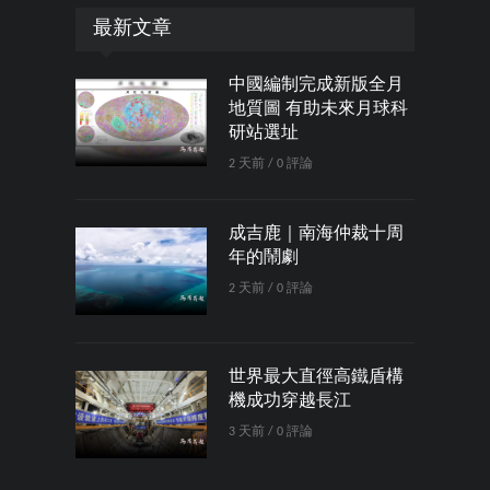
最新文章
中國編制完成新版全月
地質圖 有助未來月球科
研站選址
2 天前 / 0 評論
成吉鹿｜南海仲裁十周
年的鬧劇
2 天前 / 0 評論
世界最大直徑高鐵盾構
機成功穿越長江
3 天前 / 0 評論