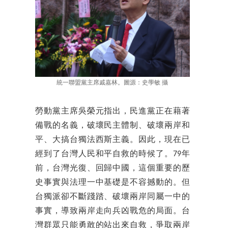
統一聯盟黨主席戚嘉林。圖源：史學敏 攝
勞動黨主席吳榮元指出，民進黨正在藉著
備戰的名義，破壞民主體制、破壞兩岸和
平、大搞台獨法西斯主義。因此，現在已
經到了台灣人民和平自救的時候了。79年
前，台灣光復、回歸中國，這個重要的歷
史事實與法理一中基礎是不容撼動的。但
台獨派卻不斷踐踏、破壞兩岸同屬一中的
事實，導致兩岸走向兵凶戰危的局面。台
灣群眾只能勇敢的站出來自救，爭取兩岸