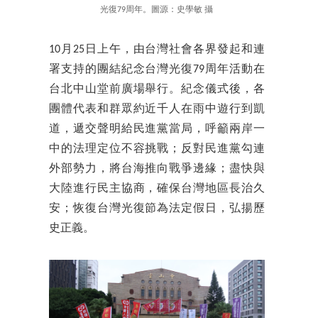
光復79周年。圖源：史學敏 攝
10月25日上午，由台灣社會各界發起和連
署支持的團結紀念台灣光復79周年活動在
台北中山堂前廣場舉行。紀念儀式後，各
團體代表和群眾約近千人在雨中遊行到凱
道，遞交聲明給民進黨當局，呼籲兩岸一
中的法理定位不容挑戰；反對民進黨勾連
外部勢力，將台海推向戰爭邊緣；盡快與
大陸進行民主協商，確保台灣地區長治久
安；恢復台灣光復節為法定假日，弘揚歷
史正義。