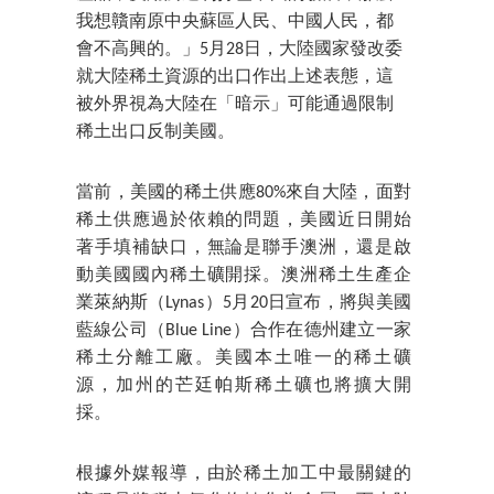
我想贛南原中央蘇區人民、中國人民，都
會不高興的。」5月28日，大陸國家發改委
就大陸稀土資源的出口作出上述表態，這
被外界視為大陸在「暗示」可能通過限制
稀土出口反制美國。
當前，美國的稀土供應80%來自大陸，面對
稀土供應過於依賴的問題，美國近日開始
著手填補缺口，無論是聯手澳洲，還是啟
動美國國內稀土礦開採。澳洲稀土生產企
業萊納斯（Lynas）5月20日宣布，將與美國
藍線公司（Blue Line）合作在德州建立一家
稀土分離工廠。美國本土唯一的稀土礦
源，加州的芒廷帕斯稀土礦也將擴大開
採。
根據外媒報導，由於稀土加工中最關鍵的