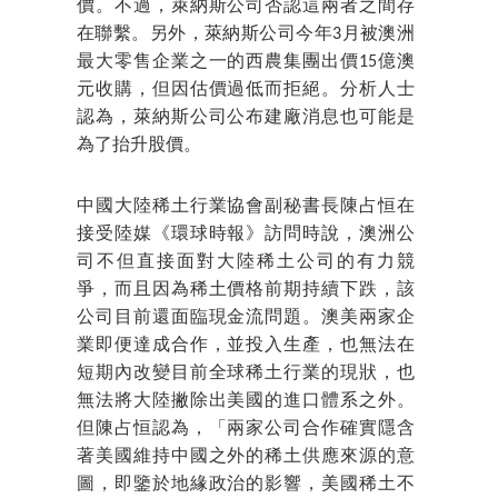
價。不過，萊納斯公司否認這兩者之間存
在聯繫。另外，萊納斯公司今年3月被澳洲
最大零售企業之一的西農集團出價15億澳
元收購，但因估價過低而拒絕。分析人士
認為，萊納斯公司公布建廠消息也可能是
為了抬升股價。
中國大陸稀土行業協會副秘書長陳占恒在
接受陸媒《環球時報》訪問時說，澳洲公
司不但直接面對大陸稀土公司的有力競
爭，而且因為稀土價格前期持續下跌，該
公司目前還面臨現金流問題。澳美兩家企
業即便達成合作，並投入生產，也無法在
短期內改變目前全球稀土行業的現狀，也
無法將大陸撇除出美國的進口體系之外。
但陳占恒認為，「兩家公司合作確實隱含
著美國維持中國之外的稀土供應來源的意
圖，即鑒於地緣政治的影響，美國稀土不