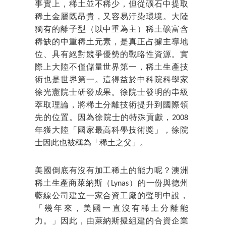
事實上，稀土並不稀少，但從礦石中提取
稀土金屬既昂貴，又容易汙染環境。大陸
獨有的離子型（以中重為主）稀土礦富含
稀缺的中重稀土元素，是真正占據主導地
位、具有絕對競爭優勢的戰略性資源。實
際上大陸不僅儲量世界第一，稀土生產技
術也是世界第一。這得益於中科院科學家
徐光憲院士研發成果。徐院士發明的串級
萃取理論，將稀土分離技術提升到國際領
先的位置。因為徐院士的特殊貢獻，2008
年獲大陸「國家最高科學技術獎」，徐院
士因此也被稱為「稀土之父」。
美國倒底有沒有加工稀土的能力呢？澳洲
稀土生產商萊納斯（Lynas）的一份與德州
藍線公司建立一家合資工廠的聲明中說，
「幾年來，美國一直沒有稀土分離能
力。」因此，由萊納斯擬組建的合資企業