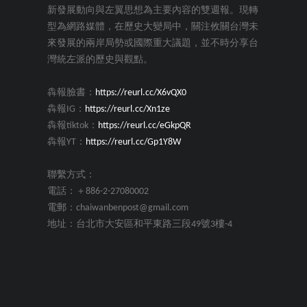
新發展動向與左翼思想為主要內容的雙週報。現轉
型為網路媒體，在歷史大變局中，關注攸關台灣未
來發展的兩岸局勢或國際重大議題，並不時分享台
灣統左派的歷史與觀點。
犇報臉書：
https://reurl.cc/X6vQX0
犇報IG：
https://reurl.cc/Xn1ze
犇報tiktok：
https://reurl.cc/eGkpQR
犇報YT：
https://reurl.cc/Gp1Y8W
聯繫方式：
電話：＋886-2-27080002
電郵：chaiwanbenpost@gmail.com
地址：台北市大安區和平東路三段49號3樓-4