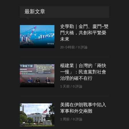
最新文章
史學勤｜金門、廈門─雙
門大橋，共創和平繁榮
未來
20 小時前 / 0 評論
楊建業｜台灣的「兩快
一慢」：民進黨對社會
治理的確不在行
1 天前 / 0 評論
美國在伊朗戰事中陷入
軍事和外交兩難
1 周前 / 0 評論