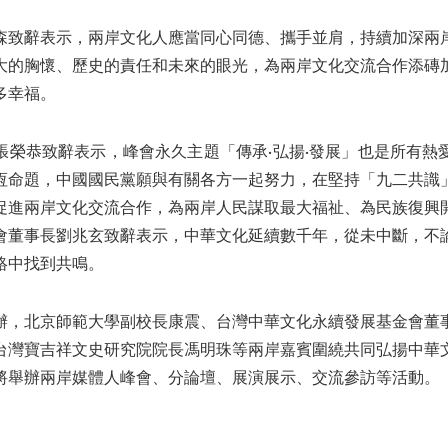
森致辭表示，兩岸文化人應當同心同德、攜手並肩，持續加深兩
大的胸懷、歷史的責任和未來的眼光，為兩岸文化交流合作添磚
多幸福。
張榮恭致辭表示，峰會永久主題「傳承·弘揚·發展」也是所有熱
恆命題，中國國民黨願與有關各方一起努力，在堅持「九二共識
促進兩岸文化交流合作，為兩岸人民謀取最大福祉、為民族復興
會董事長劉兆玄致辭表示，中華文化延續數千年，從未中斷，不
絡中找到共鳴。
辦，北京師範大學副校長康震、台灣中華文化永續發展基金會董
台灣寶吉祥文史研究院院長馮明珠等兩岸嘉賓圍繞共同弘揚中華
將舉辦兩岸媒體人峰會、分論壇、展演展示、交流參訪等活動。