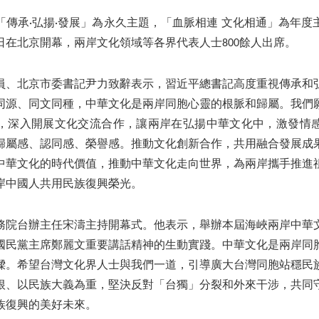
「傳承·弘揚·發展」為永久主題，「血脈相連 文化相通」為年度
日在北京開幕，兩岸文化領域等各界代表人士800餘人出席。
員、北京市委書記尹力致辭表示，習近平總書記高度重視傳承和
同源、同文同種，中華文化是兩岸同胞心靈的根脈和歸屬。我們
，深入開展文化交流合作，讓兩岸在弘揚中華文化中，激發情
歸屬感、認同感、榮譽感。推動文化創新合作，共用融合發展成
中華文化的時代價值，推動中華文化走向世界，為兩岸攜手推進
岸中國人共用民族復興榮光。
務院台辦主任宋濤主持開幕式。他表示，舉辦本屆海峽兩岸中華
國民黨主席鄭麗文重要講話精神的生動實踐。中華文化是兩岸同
樑。希望台灣文化界人士與我們一道，引導廣大台灣同胞站穩民
根、以民族大義為重，堅決反對「台獨」分裂和外來干涉，共同
族復興的美好未來。