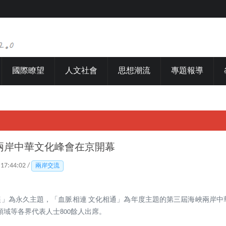
國際瞭望
人文社會
思想潮流
專題報導
兩岸中華文化峰會在京開幕
 17:44:02 /
兩岸交流
發展」為永久主題，「血脈相連 文化相通」為年度主題的第三屆海峽兩岸中
域等各界代表人士800餘人出席。