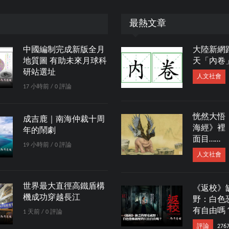
最熱文章
中國編制完成新版全月
大陸新網
地質圖 有助未來月球科
天「內卷
研站選址
人文社會
17 小時前 / 0 評論
恍然大悟
成吉鹿｜南海仲裁十周
海經》裡
年的鬧劇
面目……
19 小時前 / 0 評論
人文社會
世界最大直徑高鐵盾構
《返校》
機成功穿越長江
野：白色
有自由嗎
1 天前 / 0 評論
評論
276