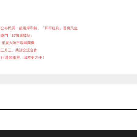
節公布民調：籲兩岸和解、「和平紅利」普惠民生
廈門「B7快遞驛站」
 拓展大陸市場尋商機
西三月三」共話交流合作
銀行 赴陸旅遊、出差更方便！