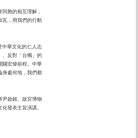
岸同胞的相互理解，
加瓦，用我們的行動
愛中華文化的仁人志
」、反對「台獨」的
開闢宏偉前程。中華
論身處何地，我們都
事尹啟銘、故宮博物
文化發表主旨演講。