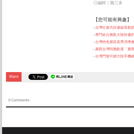
◎編輯｜魏三多
【您可能
有興趣】
‧
台灣社會共好連線母親
‧
專門給台胞取大陸快遞的
‧
台灣特色展區首秀消博會
‧
廣西台灣同胞歡度「廣
‧
台灣門號可綁大陸手
機
Share
0 Comments