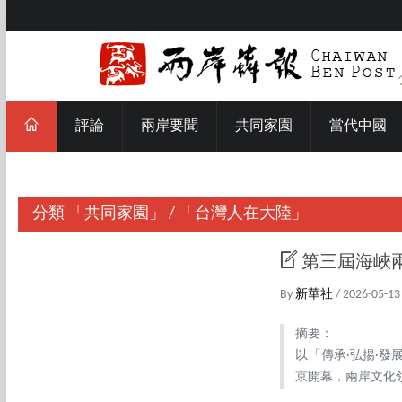
評論
兩岸要聞
共同家園
當代中國
分類
「共同家園」
/
「台灣人在大陸」
第三屆海峽
By
新華社
/ 2026-05-13
摘要：
以「傳承·弘揚·
京開幕，兩岸文化領