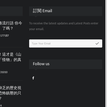
訂閱 Email
路流行語 你今
To receive the latest updates and Latest Posts enter
」了嗎？
your email.
177187
！這才是《山
「怪物」的真
Follow us
31010
缺乏的歷史視
恐怖鎮壓的只
？
74