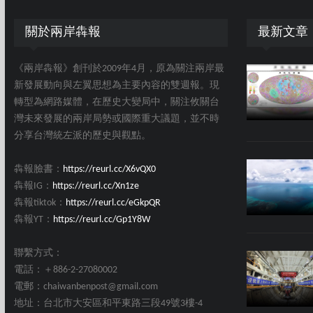
關於兩岸犇報
最新文章
《兩岸犇報》創刊於2009年4月，原為關注兩岸最
新發展動向與左翼思想為主要內容的雙週報。現
轉型為網路媒體，在歷史大變局中，關注攸關台
灣未來發展的兩岸局勢或國際重大議題，並不時
分享台灣統左派的歷史與觀點。
犇報臉書：
https://reurl.cc/X6vQX0
犇報IG：
https://reurl.cc/Xn1ze
犇報tiktok：
https://reurl.cc/eGkpQR
犇報YT：
https://reurl.cc/Gp1Y8W
聯繫方式：
電話：＋886-2-27080002
電郵：chaiwanbenpost@gmail.com
地址：台北市大安區和平東路三段49號3樓-4