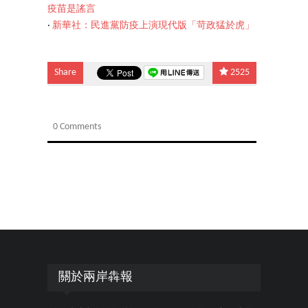
疫苗是謠言
‧
新華社：民進黨防疫上演現代版「苛政猛於虎」
Share
2525
0 Comments
關於兩岸犇報