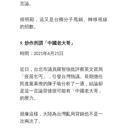
言論。
很明顯，這又是台獨分子甩鍋、轉移視線
的招數。
9. 炒作所謂「中國老大哥」
時間：2021年6月21日
近日，台北市議員羅智強批評蔡英文當局
「疫苗乞丐」，引發台灣熱議。長期擔任
民進黨幕僚的陳子瑜分析了一通，結論卻
是這一言論背後很可能有「中國老大哥」
的壓力。
就像這樣，大陸為台灣亂局背鍋也不是一
次兩次了。