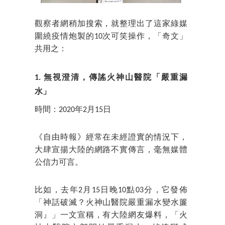
觀察者網稍加搜索，就整理出了這家綠媒
圍繞疫情炮製的10次可笑操作，「奇文」
共用之：
1. 無視澄清，傳謠火神山醫院「嚴重漏
水」
時間：2020年2月15日
《自由時報》經常在未經證實的情況下，
大肆宣揚大陸的網路不實傳言，毫無媒體
公信力可言。
比如，去年2月15日晚10點03分，它發佈
「神話破滅？火神山醫院嚴重漏水變水簾
洞』」一文宣稱，有大陸網友爆料，「火