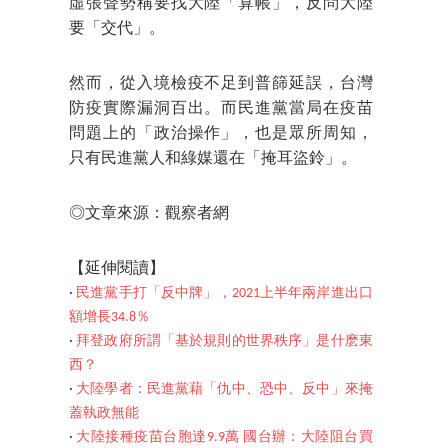
虛張聲勢稱要找大陸「算帳」，反問大陸
要「交代」。
然而，從入境檢疫不足到普篩延誤，台灣
防疫實際漏洞百出。而民進黨當局在疫苗
問題上的「政治操作」，也是眾所周知，
只有民進黨人和綠媒還在「掩耳盜鈴」。
◎文章來源：觀察者網
【延伸閱讀】
‧
民進黨手打「反中牌」，2021上半年兩岸進出口
額增長34.8％
‧
拜登政府所謂「基於規則的世界秩序」是什麽東
西？
‧
大陸學者：民進黨藉「仇中、恐中、反中」來掩
蓋執政無能
‧
大陸接種疫苗台胞達9.9萬 國台辦：大陸阻台買