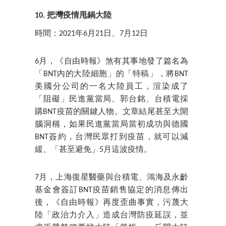
10. 把灣疫情甩鍋大陸
時間：2021年6月21日、7月12日
6月，《自由時報》煞有其事地發了篇名為
「BNT內的大陸細胞」的「特稿」，將BNT
美國分公司的一名大陸員工，渲染成了
「阻礙」民進黨當局、郭台銘、台積電採
購BNT疫苗的關鍵人物。文章結尾甚至大開
腦洞稱，如果民進黨當局當初成功與德國
BNT簽約，台灣民眾打到疫苗，就可以減
緩、「甚至避免」5月這波疫情。
7月，上海復星醫藥與台積電、鴻海及永齡
基金會簽訂BNT疫苗銷售協定的消息傳出
後，《自由時報》再度歪曲事實，污蔑大
陸「政治力介入」造成台灣防疫延誤，並