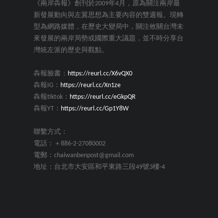
《兩岸犇報》創刊於2009年4月，原為關注兩岸最
新發展動向與左翼思想為主要內容的雙週報。現轉
型為網路媒體，在歷史大變局中，關注攸關台灣未
來發展的兩岸局勢或國際重大議題，並不時分享台
灣統左派的歷史與觀點。
犇報臉書：
https://reurl.cc/X6vQX0
犇報IG：
https://reurl.cc/Xn1ze
犇報tiktok：
https://reurl.cc/eGkpQR
犇報YT：
https://reurl.cc/Gp1Y8W
聯繫方式：
電話：＋886-2-27080002
電郵：chaiwanbenpost@gmail.com
地址：台北市大安區和平東路三段49號3樓-4