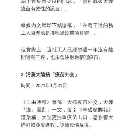
烏干達集體染疫的消息，「形同戳破大陸
疫苗有效性的謊言」。
綠媒內文武斷下結論稱，「在烏干達的務
工人員理應是接種過疫苗的群體」。
但實際上，這批工人已經超過一年沒有離
開過烏干達，也未曾注射過新冠疫苗。
3. 污蔑大陸搞「疫苗外交」
時間：2021年1月31日
《自由時報》發佈「大搞疫苗外交，大陸
『疫』團亂」一文，援引《華盛頓郵報》
渲染稱，大陸更注重疫苗出口，恐影響大
陸群體免疫進程，導致疫情反復。