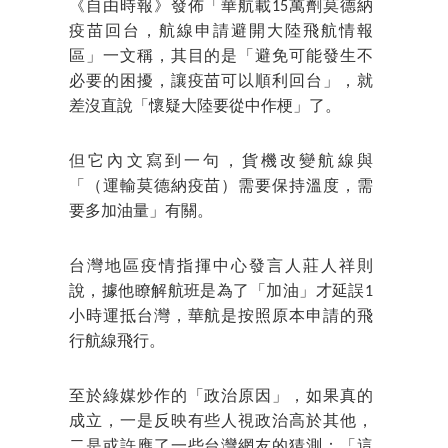
《自由時報》發佈「華航載15萬劑莫德納
疫苗回台，航線申請避開大陸飛航情報
區」一文稱，其目的是「避免可能發生不
必要的困擾，讓疫苗可以順利回台」，就
差沒直說「懷疑大陸要從中作梗」了。
但它內文寫到一句，貨機改變航線與
「（運輸莫德納疫苗）需要保持溫度，需
要多加油量」有關。
台灣地區疫情指揮中心發言人莊人祥則
說，據他瞭解航班是為了「加油」才延誤1
小時運抵台灣，華航是按照原本申請的飛
行航線飛行。
至於綠媒炒作的「政治原因」，如果真的
成立，一是反映有些人視政治高於其他，
二是或許應了一些台灣網友的猜測：「這