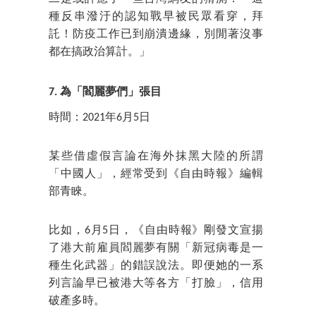
種反串潑汙的認知戰早被民眾看穿，拜
託！防疫工作已到崩潰邊緣，別閒著沒事
都在搞政治算計。」
7. 為「閻麗夢們」張目
時間：2021年6月5日
某些借虛假言論在海外抹黑大陸的所謂
「中國人」，經常受到《自由時報》編輯
部青睞。
比如，6月5日，《自由時報》剛發文宣揚
了港大前雇員閻麗夢有關「新冠病毒是一
種生化武器」的錯誤說法。即便她的一系
列言論早已被港大等各方「打臉」，信用
破產多時。