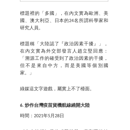
標題裡的「多國」，在內文實為歐洲、美
國、澳大利亞、日本的24名所謂科學家和
研究人員。
標題稱「大陸認了『政治因素干擾』」，
在內文實為外交部發言人趙立堅回應：
「溯源工作的確受到了政治因素的干擾，
但不是來自中方，而是美國等個別國
家。」
綠媒這文字遊戲，屬實上不了檯面。
6. 炒作台灣疫苗貨機航線繞開大陸
時間：2021年5月28日