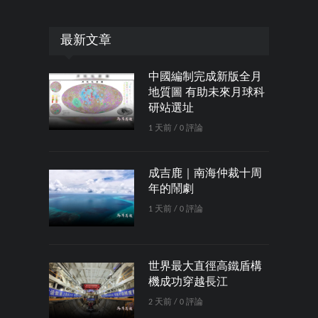
最新文章
中國編制完成新版全月
地質圖 有助未來月球科
研站選址
1 天前 / 0 評論
成吉鹿｜南海仲裁十周
年的鬧劇
1 天前 / 0 評論
世界最大直徑高鐵盾構
機成功穿越長江
2 天前 / 0 評論