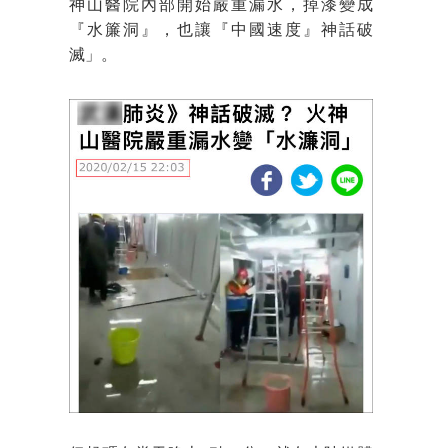
神山醫院內部開始嚴重漏水，掉漆變成
『水簾洞』，也讓『中國速度』神話破
滅」。