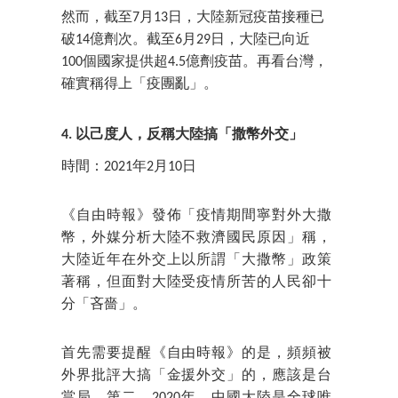
然而，截至7月13日，大陸新冠疫苗接種已
破14億劑次。截至6月29日，大陸已向近
100個國家提供超4.5億劑疫苗。再看台灣，
確實稱得上「疫團亂」。
4. 以己度人，反稱大陸搞「撒幣外交」
時間：2021年2月10日
《自由時報》發佈「疫情期間寧對外大撒
幣，外媒分析大陸不救濟國民原因」稱，
大陸近年在外交上以所謂「大撒幣」政策
著稱，但面對大陸受疫情所苦的人民卻十
分「吝嗇」。
首先需要提醒《自由時報》的是，頻頻被
外界批評大搞「金援外交」的，應該是台
當局。第二，2020年，中國大陸是全球唯