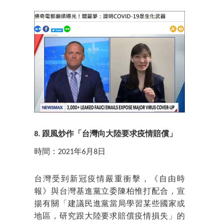
8. 跟風炒作「台灣向大陸要求疫情賠償」
時間：2021年6月8日
台灣受到新冠疫情嚴重衝擊，《自由時
報》與台灣基進黨立委陳柏惟打配合，宣
揚有關「建議民進黨當局學習某些國家或
地區，研究跟大陸要求賠償疫情損失」的