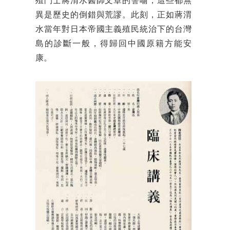
殖鬥士蔣渭水醫師文章的譬喻，這些都無
異是歷史的倒錯與荒謬。此刻，正如蔣渭
水當年對日本帝國主義殖民統治下的台灣
島的診斷一般，得歸回中國原籍方能安
康。