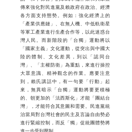
傳來強化對民進黨及賴政府在政治、經濟
各方面支持態勢。例如：強化經濟上的
「產業供應鏈」、在無人機、中低軌衛星
等軍工產業進行生產合作等，以此迷惑台
灣人民。而新階段的「台獨」運動將以
「國家主義」文化運動，從突出與中國大
陸的體制、文化差異，到以「認同台
灣」、「主權防衛」為重點，來進行操控
大眾意識、精神觀念的作業。應要注意
到，賴氏講話中，有一句要「行動」起
來，無異暗示「台獨」運動將要更積極
的、朝更加的「法西斯化」才能「團結台
灣」，才能符合其意圖和需要。民進黨統
治當局對台灣社會的民主及言論自由勢必
進行緊縮控制，而反「獨」促統團體勢將
進一步受到壓制。