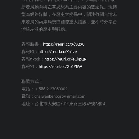
新發展動向與左翼思想為主要內容的雙週報。現轉
型為網路媒體，在歷史大變局中，關注攸關台灣未
來發展的兩岸局勢或國際重大議題，並不時分享台
灣統左派的歷史與觀點。
犇報臉書：
https://reurl.cc/X6vQX0
犇報IG：
https://reurl.cc/Xn1ze
犇報tiktok：
https://reurl.cc/eGkpQR
犇報YT：
https://reurl.cc/Gp1Y8W
聯繫方式：
電話：＋886-2-27080002
電郵：chaiwanbenpost@gmail.com
地址：台北市大安區和平東路三段49號3樓-4