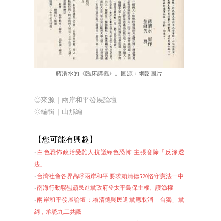
蔣渭水的《臨床講義》。圖源：網路圖片
◎來源｜兩岸和平發展論壇
◎編輯｜山那編
【您可能有
興趣】
‧
白色恐怖政治受難人抗議綠色恐怖 主張廢除「反滲透
法」
‧
台灣社會各界高呼兩岸和平 要求賴清德520恪守憲法一中
‧
南海行動聯盟籲民進黨政府登太平島保主權、護漁權
‧
兩岸和平發展論壇：賴清德與民進黨應取消「台獨」黨
綱，承認九二共識