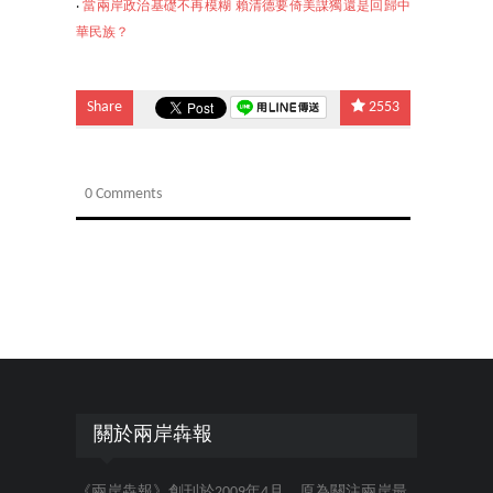
‧
當兩岸政治基礎不再模
糊 賴清德要倚美謀獨還是回歸中
華民族？
Share
2553
0 Comments
關於兩岸犇報
《兩岸犇報》創刊於2009年4月，原為關注兩岸最