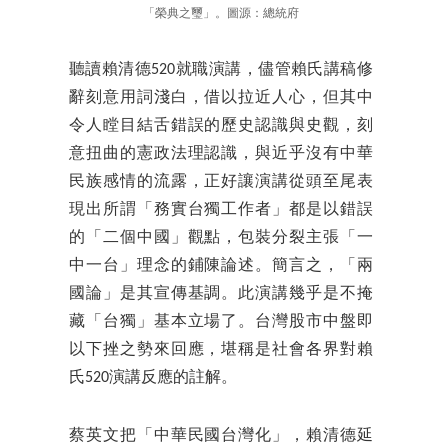
「榮典之璽」。圖源：總統府
聽讀賴清德520就職演講，儘管賴氏講稿修
辭刻意用詞淺白，借以拉近人心，但其中
令人瞠目結舌錯誤的歷史認識與史觀，刻
意扭曲的憲政法理認識，與近乎沒有中華
民族感情的流露，正好讓演講從頭至尾表
現出所謂「務實台獨工作者」都是以錯誤
的「二個中國」觀點，包裝分裂主張「一
中一台」理念的鋪陳論述。簡言之，「兩
國論」是其宣傳基調。此演講幾乎是不掩
藏「台獨」基本立場了。台灣股市中盤即
以下挫之勢來回應，堪稱是社會各界對賴
氏520演講反應的註解。
蔡英文把「中華民國台灣化」，賴清德延