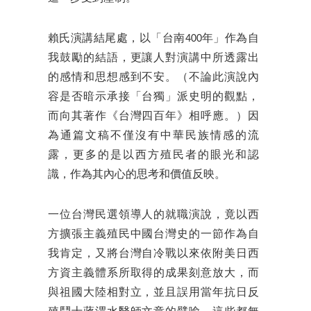
賴氏演講結尾處，以「台南400年」作為自
我鼓勵的結語，更讓人對演講中所透露出
的感情和思想感到不安。（不論此演說內
容是否暗示承接「台獨」派史明的觀點，
而向其著作《台灣四百年》相呼應。）因
為通篇文稿不僅沒有中華民族情感的流
露，更多的是以西方殖民者的眼光和認
識，作為其內心的思考和價值反映。
一位台灣民選領導人的就職演說，竟以西
方擴張主義殖民中國台灣史的一節作為自
我肯定，又將台灣自冷戰以來依附美日西
方資主義體系所取得的成果刻意放大，而
與祖國大陸相對立，並且誤用當年抗日反