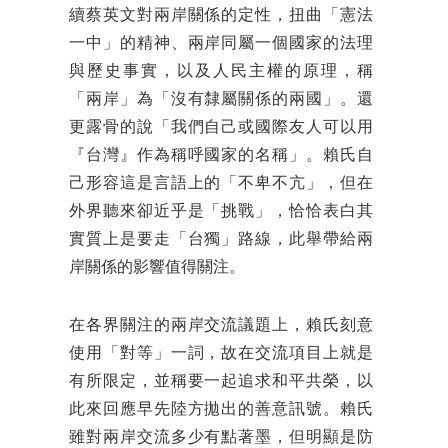
續蔡英文對兩岸關係的定性，扭曲「憲法
一中」的精神、兩岸同屬一個國家的法理
與歷史事實，以及人民主權的原理，稱
「兩岸」為「沒有隸屬關係的兩國」。還
更露骨的說「我們自己或國際友人可以用
『台灣』作為稱呼國家的名稱」。賴氏自
己形容這是言語上的「不卑不亢」，但在
外界聽來卻近乎是「挑戰」，恰恰表白其
實質上是要走「台獨」路線，此舉帶給兩
岸關係的影響值得關注。
在各界關注的兩岸交流議題上，賴氏刻意
使用「對等」一詞，故在交流項目上就是
有所限定，並稱要一起追求和平共榮，以
此來回應早先陸方拋出的善意訊號。賴氏
雖對兩岸交流多少有點著墨，但明顯是防