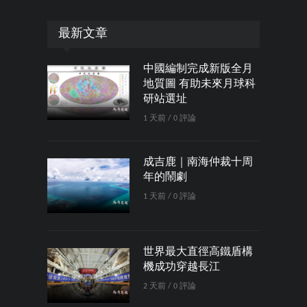
最新文章
中國編制完成新版全月
地質圖 有助未來月球科
研站選址
1 天前 / 0 評論
成吉鹿｜南海仲裁十周
年的鬧劇
1 天前 / 0 評論
世界最大直徑高鐵盾構
機成功穿越長江
2 天前 / 0 評論