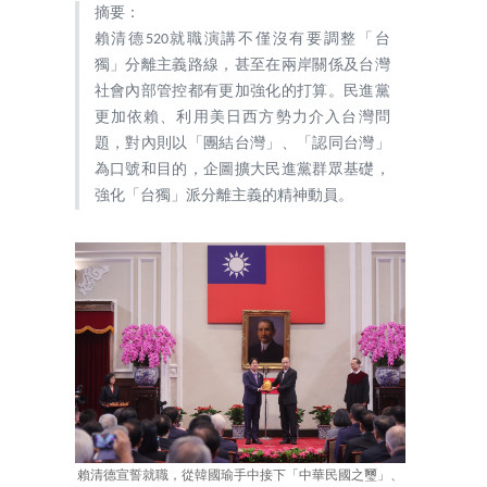
摘要：
賴清德520就職演講不僅沒有要調整「台
獨」分離主義路線，甚至在兩岸關係及台灣
社會內部管控都有更加強化的打算。民進黨
更加依賴、利用美日西方勢力介入台灣問
題，對內則以「團結台灣」、「認同台灣」
為口號和目的，企圖擴大民進黨群眾基礎，
強化「台獨」派分離主義的精神動員。
賴清德宣誓就職，從韓國瑜手中接下「中華民國之璽」、