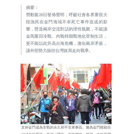
摘要：
勞動黨20日發佈聲明，呼籲社會各界重視大
陸漁民在金門海域不幸死亡事件造成的影
響，營造兩岸交流對話的理性氛圍，不能讓
金馬重回冷戰、內戰時期戰地化管制生活，
更不能以此升高台海危機，激化兩岸矛盾，
讓外部勢力操控台灣政局走向戰爭。
支持金門成為非戰的永久和平非軍事區。圖為金門模範街