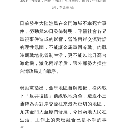
2018年的景致，兩岸「國旗」相互輝映。圖源：中時新聞
網，李金生 攝
日前發生大陸漁民在金門海域不幸死亡事
件，勞動黨20日發佈聲明，呼籲社會各界
重視事件造成的影響，營造兩岸交流對話
的理性氛圍，不能讓金馬重回冷戰、內戰
時期戰地化管制生活，更不能以此升高台
海危機，激化兩岸矛盾，讓外部勢力操控
台灣政局走向戰爭。
勞動黨指出，金馬地區自解嚴後，從內戰
下「反共復國」前線戰地角色，透過小三
通轉為與對岸交流往來最為密切的地區，
尤其金門人至廈門發展，今日兩地人民在
生活、工作上的緊密融合已是不爭的事