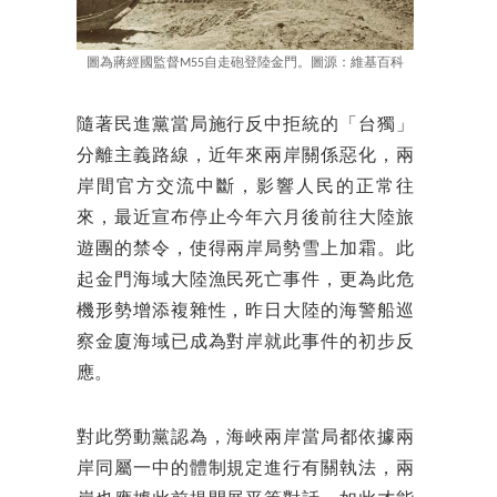
圖為蔣經國監督M55自走砲登陸金門。圖源：維基百科
隨著民進黨當局施行反中拒統的「台獨」
分離主義路線，近年來兩岸關係惡化，兩
岸間官方交流中斷，影響人民的正常往
來，最近宣布停止今年六月後前往大陸旅
遊團的禁令，使得兩岸局勢雪上加霜。此
起金門海域大陸漁民死亡事件，更為此危
機形勢增添複雜性，昨日大陸的海警船巡
察金廈海域已成為對岸就此事件的初步反
應。
對此勞動黨認為，海峽兩岸當局都依據兩
岸同屬一中的體制規定進行有關執法，兩