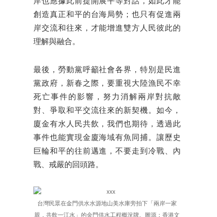
岸也應據此前提開展平等對話，如此才能
創造真正和平的台海局勢；也只有促進兩
岸交流和往來，才能增進雙方人民彼此的
理解與融合。
最後，勞動黨呼籲社會各界，特別是民進
黨政府，新春之際，要重視大陸漁民不幸
死亡事件的影響，努力消解兩岸對抗敵
對、爭取和平交流往來的新契機。如今，
廈金有水人民共飲，我們也期待，透過此
事件也能實現金廈海域有魚同捕。讓歷史
巨輪和平的往前邁進，不要走到冷戰、內
戰、戒嚴的回頭路。
台灣民眾在金門供水水源地山美水庫旁拍下「兩岸一家
親，共飲一江水」的金門供水工程概況牌。圖源：香港文