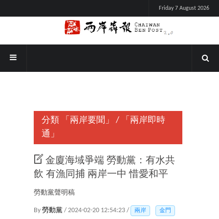
Friday 7 August 2026
分類
「兩岸要聞」
/
「兩岸即時
通」
金廈海域爭端 勞動黨：有水共
飲 有漁同捕 兩岸一中 惜愛和平
勞動黨聲明稿
By
勞動黨
/ 2024-02-20 12:54:23 /
兩岸
金門