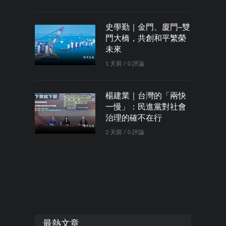
史學勤｜金門、廈門─雙
門大橋，共創和平繁榮
未來
1 天前 / 0 評論
楊建業｜台灣的「兩快
一慢」：民進黨對社會
治理的確不在行
2 天前 / 0 評論
最熱文章