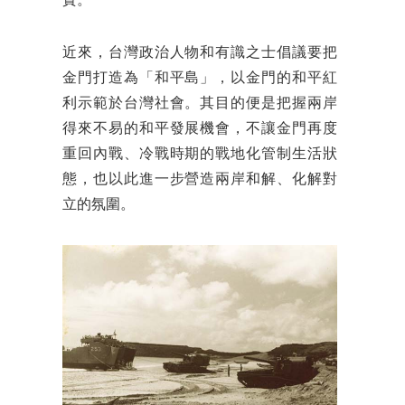
實。
近來，台灣政治人物和有識之士倡議要把
金門打造為「和平島」，以金門的和平紅
利示範於台灣社會。其目的便是把握兩岸
得來不易的和平發展機會，不讓金門再度
重回內戰、冷戰時期的戰地化管制生活狀
態，也以此進一步營造兩岸和解、化解對
立的氛圍。