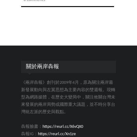
關於兩岸犇報
《兩岸犇報》創刊於2009年4月，原為關注兩岸最
新發展動向與左翼思想為主要內容的雙週報。現轉
型為網路媒體，在歷史大變局中，關注攸關台灣未
來發展的兩岸局勢或國際重大議題，並不時分享台
灣統左派的歷史與觀點。
犇報臉書：
https://reurl.cc/X6vQX0
犇報IG：
https://reurl.cc/Xn1ze