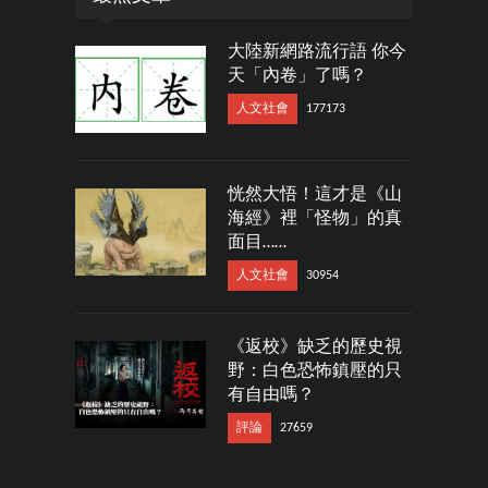
大陸新網路流行語 你今
天「內卷」了嗎？
人文社會
177173
恍然大悟！這才是《山
海經》裡「怪物」的真
面目……
人文社會
30954
《返校》缺乏的歷史視
野：白色恐怖鎮壓的只
有自由嗎？
評論
27659