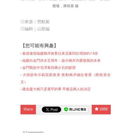
匯報，蔣煌基 攝
◎來源｜勞動黨
◎編輯｜山那編
【您可能有興趣】
‧
春節連假福建兩岸旅客往來流量同比增加約7.6倍
‧
福建向金門供水五周年：啟示兩岸共榮發展的未來
‧
金門戰役中毛澤東與蔣介石的默契
‧
大陸頒布示範區新政策 推動兩岸融合發展（附政策全
文）
‧
建金廈大橋只是遲早的事
早被這兩人給決定
Share
2888
0 Comments