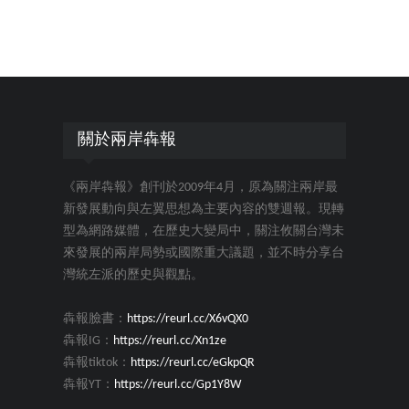
關於兩岸犇報
《兩岸犇報》創刊於2009年4月，原為關注兩岸最
新發展動向與左翼思想為主要內容的雙週報。現轉
型為網路媒體，在歷史大變局中，關注攸關台灣未
來發展的兩岸局勢或國際重大議題，並不時分享台
灣統左派的歷史與觀點。
犇報臉書：
https://reurl.cc/X6vQX0
犇報IG：
https://reurl.cc/Xn1ze
犇報tiktok：
https://reurl.cc/eGkpQR
犇報YT：
https://reurl.cc/Gp1Y8W