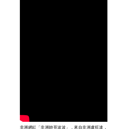
非洲網紅「非洲帥哥波波」，來自非洲盧旺達，