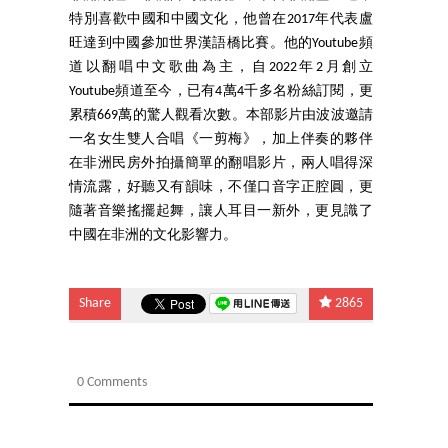
特別喜歡中國和中國文化，他曾在2017年代表盧
旺達到中國參加世界漢語橋比賽。他的Youtube頻
道以翻唱中文歌曲為主，自2022年2月創立
Youtube頻道至今，已有4萬4千多名粉絲訂閱，更
累積669萬的驚人觀看次數。本部影片由波波邀請
一名女生雙人合唱《一剪梅》，加上伴奏的夥伴
在非洲民房外拍攝簡單的翻唱影片，兩人唱得深
情流露，好聽又有韻味，不僅口音字正腔圓，更
隨著音樂搖擺起舞，讓人耳目一新外，更見識了
中國在非洲的文化影響力。
Share
2865
0 Comments