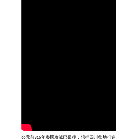
公元前316年秦國攻滅巴蜀後，想把四川盆地打造