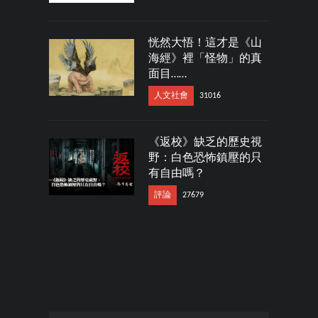
恍然大悟！這才是《山
海經》裡「怪物」的真
面目……
人文社會
31016
《返校》缺乏的歷史視
野：白色恐怖鎮壓的只
有自由嗎？
評論
27679