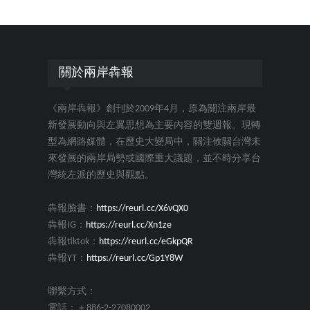
關於兩岸犇報
《兩岸犇報》創刊於2009年4月，原為關注兩岸最
新發展動向與左翼思想為主要內容的雙週報。現轉
型為網路媒體，在歷史大變局中，關注攸關台灣未
來發展的兩岸局勢或國際重大議題，並不時分享台
灣統左派的歷史與觀點。
犇報臉書：
https://reurl.cc/X6vQX0
犇報IG：
https://reurl.cc/Xn1ze
犇報tiktok：
https://reurl.cc/eGkpQR
犇報YT：
https://reurl.cc/Gp1Y8W
聯繫方式：
電話：＋886-2-27080002