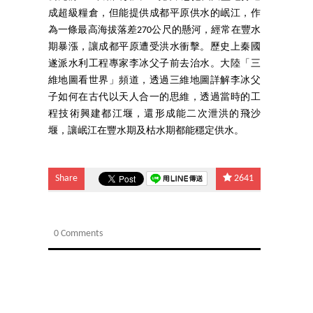
成超級糧倉，但能提供成都平原供水的岷江，作
為一條最高海拔落差270公尺的懸河，經常在豐水
期暴漲，讓成都平原遭受洪水衝擊。歷史上秦國
遂派水利工程專家李冰父子前去治水。大陸「三
維地圖看世界」頻道，透過三維地圖詳解李冰父
子如何在古代以天人合一的思維，透過當時的工
程技術興建都江堰，還形成能二次泄洪的飛沙
堰，讓岷江在豐水期及枯水期都能穩定供水。
Share
2641
0 Comments