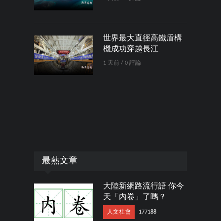
世界最大直徑高鐵盾構
機成功穿越長江
1 天前 / 0 評論
最熱文章
大陸新網路流行語 你今
天「內卷」了嗎？
人文社會
177188