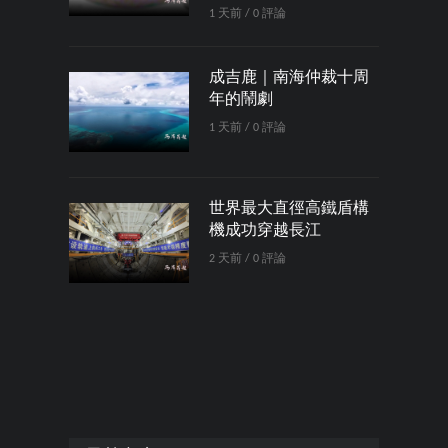
1 天前 / 0 評論
成吉鹿｜南海仲裁十周
年的鬧劇
1 天前 / 0 評論
世界最大直徑高鐵盾構
機成功穿越長江
2 天前 / 0 評論