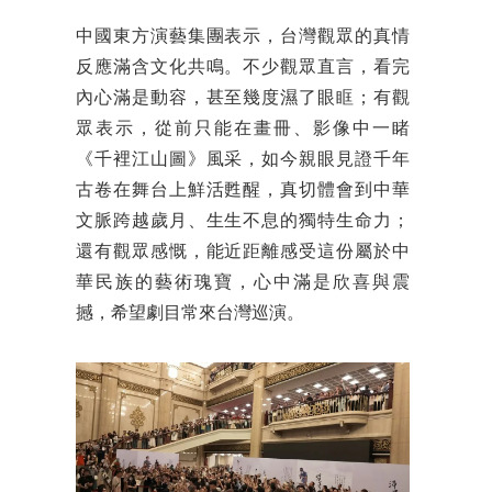
中國東方演藝集團表示，台灣觀眾的真情
反應滿含文化共鳴。不少觀眾直言，看完
內心滿是動容，甚至幾度濕了眼眶；有觀
眾表示，從前只能在畫冊、影像中一睹
《千裡江山圖》風采，如今親眼見證千年
古卷在舞台上鮮活甦醒，真切體會到中華
文脈跨越歲月、生生不息的獨特生命力；
還有觀眾感慨，能近距離感受這份屬於中
華民族的藝術瑰寶，心中滿是欣喜與震
撼，希望劇目常來台灣巡演。