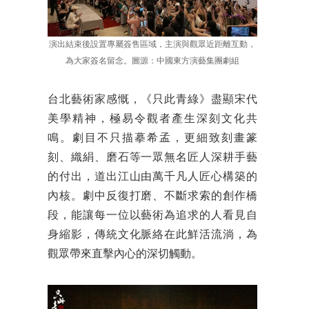
演出結束後設置專屬簽售區域，主演與觀眾近距離互動，
為大家簽名留念。圖源：中國東方演藝集團劇組
台北藝術家感慨，《只此青綠》盡顯宋代
美學精神，極易令觀者產生深刻文化共
鳴。劇目不只描摹希孟，更細致刻畫篆
刻、織絹、磨石等一眾無名匠人深耕手藝
的付出，道出江山由萬千凡人匠心構築的
內核。劇中反復打磨、不斷求索的創作橋
段，能讓每一位以藝術為追求的人看見自
身縮影，傳統文化脈絡在此鮮活流淌，為
觀眾帶來直擊內心的深切觸動。