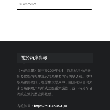
0 Comments
關於兩岸犇報
《兩岸犇報》創刊於2009年4月，原為關注兩岸最
新發展動向與左翼思想為主要內容的雙週報。現轉
型為網路媒體，在歷史大變局中，關注攸關台灣未
來發展的兩岸局勢或國際重大議題，並不時分享台
灣統左派的歷史與觀點。
犇報臉書：
https://reurl.cc/X6vQX0