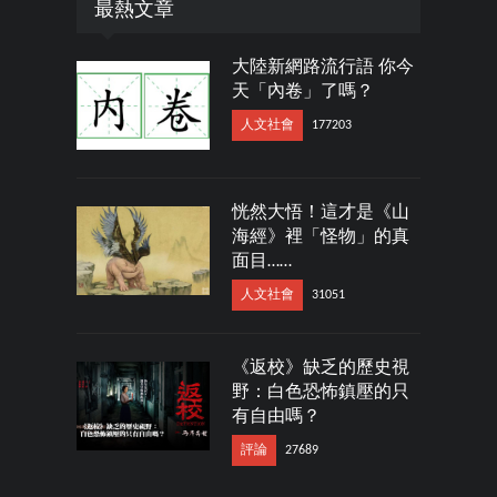
最熱文章
大陸新網路流行語 你今
天「內卷」了嗎？
人文社會
177203
恍然大悟！這才是《山
海經》裡「怪物」的真
面目……
人文社會
31051
《返校》缺乏的歷史視
野：白色恐怖鎮壓的只
有自由嗎？
評論
27689