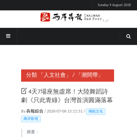
Sunday 9 August 2026
分類
「人文社會」
/
「潮間帶」
4天7場座無虛席！大陸舞蹈詩
劇《只此青綠》台灣首演圓滿落幕
By
犇報綜合
/ 2026-07-06 15:11:51 /
傳統文化
兩岸影視
摘要：