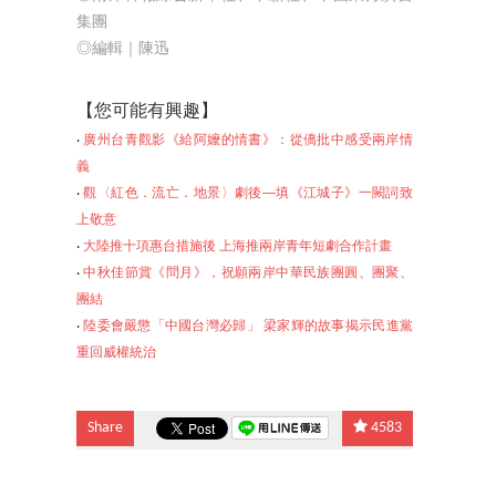
集團
◎編輯｜陳迅
【
您可能有興趣】
‧
廣州台青觀影《給阿嬤的情書》：從僑批中感受兩岸情
義
‧
觀〈紅色．流亡．地景〉劇後──填《江城子》一闕詞致
上敬意
‧
大陸推十項惠台措施後 上海推兩岸青年短劇合作計畫
‧
中秋佳節賞《問月》，祝願兩岸中華民族團圓、團聚、
團結
‧
陸委會嚴懲「中國台灣必歸」 梁家輝的故事揭示民進黨
重回威權統治
Share
4583