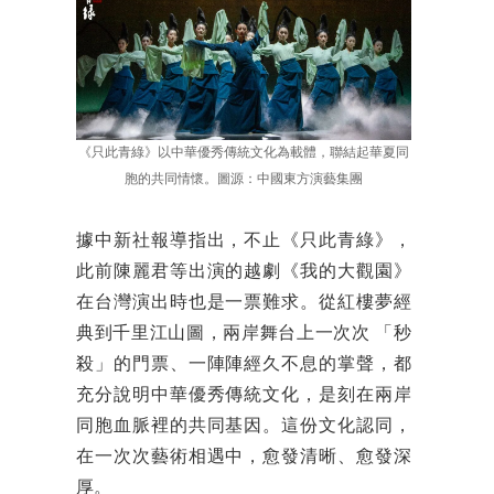
《只此青綠》以中華優秀傳統文化為載體，聯結起華夏同
胞的共同情懷。圖源：中國東方演藝集團
據中新社報導指出，不止《只此青綠》，
此前陳麗君等出演的越劇《我的大觀園》
在台灣演出時也是一票難求。從紅樓夢經
典到千里江山圖，兩岸舞台上一次次 「秒
殺」的門票、一陣陣經久不息的掌聲，都
充分說明中華優秀傳統文化，是刻在兩岸
同胞血脈裡的共同基因。這份文化認同，
在一次次藝術相遇中，愈發清晰、愈發深
厚。