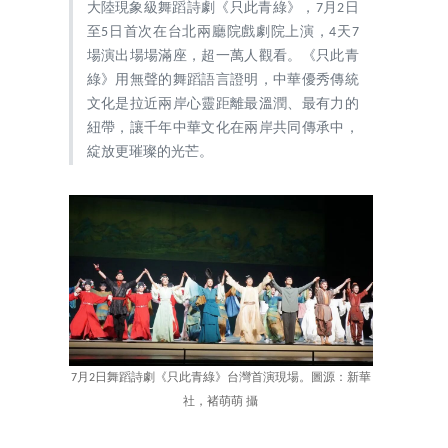
大陸現象級舞蹈詩劇《只此青綠》，7月2日
至5日首次在台北兩廳院戲劇院上演，4天7
場演出場場滿座，超一萬人觀看。《只此青
綠》用無聲的舞蹈語言證明，中華優秀傳統
文化是拉近兩岸心靈距離最溫潤、最有力的
紐帶，讓千年中華文化在兩岸共同傳承中，
綻放更璀璨的光芒。
7月2日舞蹈詩劇《只此青綠》台灣首演現場。圖源：新華
社，褚萌萌 攝