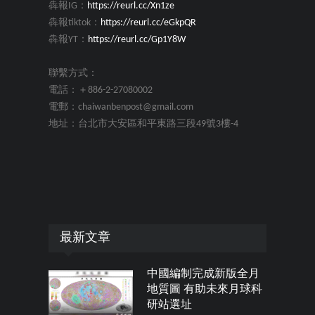
犇報IG：
https://reurl.cc/Xn1ze
犇報tiktok：
https://reurl.cc/eGkpQR
犇報YT：
https://reurl.cc/Gp1Y8W
聯繫方式：
電話：＋886-2-27080002
電郵：chaiwanbenpost@gmail.com
地址：台北市大安區和平東路三段49號3樓-4
最新文章
中國編制完成新版全月
地質圖 有助未來月球科
研站選址