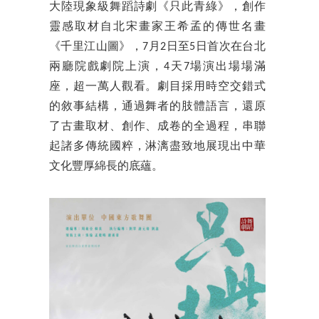
大陸現象級舞蹈詩劇《只此青綠》，創作
靈感取材自北宋畫家王希孟的傳世名畫
《千里江山圖》，7月2日至5日首次在台北
兩廳院戲劇院上演，4天7場演出場場滿
座，超一萬人觀看。劇目採用時空交錯式
的敘事結構，通過舞者的肢體語言，還原
了古畫取材、創作、成卷的全過程，串聯
起諸多傳統國粹，淋漓盡致地展現出中華
文化豐厚綿長的底蘊。