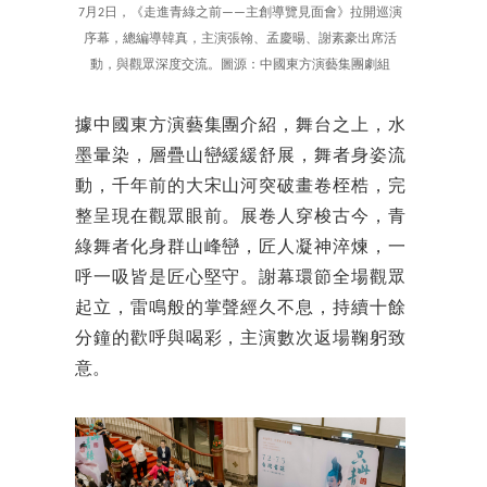
7月2日，《走進青綠之前——主創導覽見面會》拉開巡演
序幕，總編導韓真，主演張翰、孟慶暘、謝素豪出席活
動，與觀眾深度交流。圖源：中國東方演藝集團劇組
據中國東方演藝集團介紹，舞台之上，水
墨暈染，層疊山巒緩緩舒展，舞者身姿流
動，千年前的大宋山河突破畫卷桎梏，完
整呈現在觀眾眼前。展卷人穿梭古今，青
綠舞者化身群山峰巒，匠人凝神淬煉，一
呼一吸皆是匠心堅守。謝幕環節全場觀眾
起立，雷鳴般的掌聲經久不息，持續十餘
分鐘的歡呼與喝彩，主演數次返場鞠躬致
意。