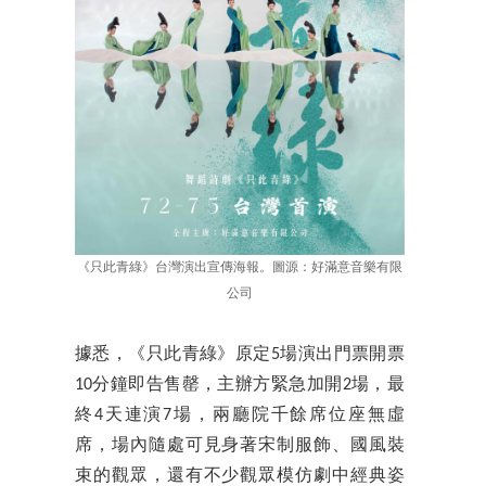
《只此青綠》台灣演出宣傳海報。圖源：好滿意音樂有限
公司
據悉，《只此青綠》原定5場演出門票開票
10分鐘即告售罄，主辦方緊急加開2場，最
終4天連演7場，兩廳院千餘席位座無虛
席，場內隨處可見身著宋制服飾、國風裝
束的觀眾，還有不少觀眾模仿劇中經典姿