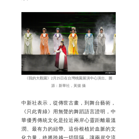
《我的大觀園》2月25日在台灣桃園展演中心演出。圖
源：新華社，黃揚 攝
中新社表示，從傳世古畫，到舞台藝術，
《只此青綠》用無聲的舞蹈語言證明，中
華優秀傳統文化是拉近兩岸心靈距離最溫
潤、最有力的紐帶。這份根植於血脈的文
化力量，終將跨越一切阻隔，讓兩岸交流