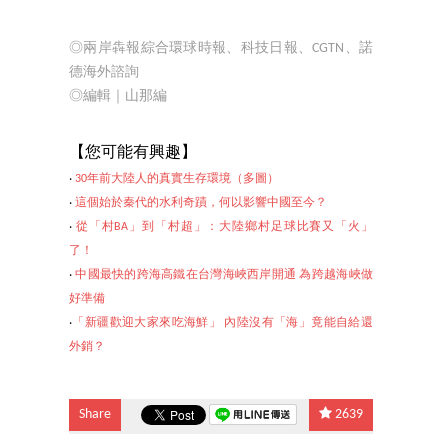
◎兩岸犇報綜合環球時報、科技日報、CGTN、諾
德海外諮詢
◎編輯｜山那編
【您可
能有興趣】
‧
30年前大陸人的真實生存環境（多圖）
‧
這個始於秦代的水利奇蹟，何以影響中國至今？
‧
從「村BA」到「村超」：大陸鄉村足球比賽又「火」
了！
‧
中國最快的跨海高鐵在台灣海峽西岸開通 為跨越海峽做
好準備
‧
「新疆歡迎大家來吃海鮮」 內陸沒有「海」竟能自給還
外銷？
Share
2639