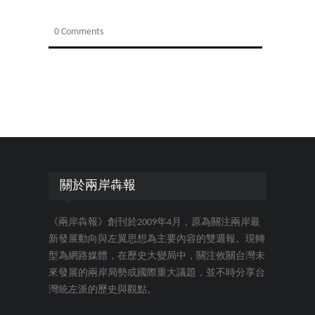
0 Comments
關於兩岸犇報
《兩岸犇報》創刊於2009年4月，原為關注兩岸最
新發展動向與左翼思想為主要內容的雙週報。現轉
型為網路媒體，在歷史大變局中，關注攸關台灣未
來發展的兩岸局勢或國際重大議題，並不時分享台
灣統左派的歷史與觀點。