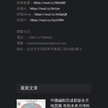
犇報臉書：
https://reurl.cc/X6vQX0
犇報IG：
https://reurl.cc/Xn1ze
犇報tiktok：
https://reurl.cc/eGkpQR
犇報YT：
https://reurl.cc/Gp1Y8W
聯繫方式：
電話：＋886-2-27080002
電郵：chaiwanbenpost@gmail.com
地址：台北市大安區和平東路三段49號3樓-4
最新文章
中國編制完成新版全月
地質圖 有助未來月球科