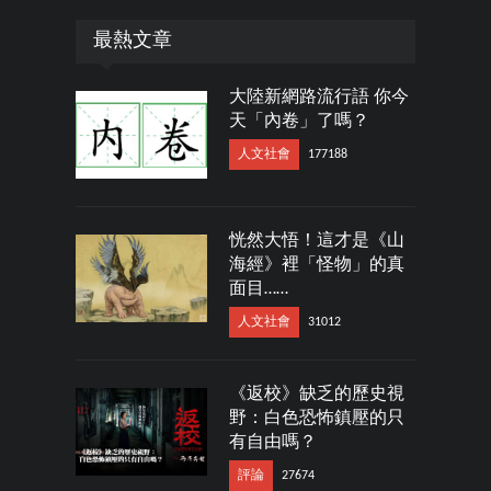
最熱文章
大陸新網路流行語 你今
天「內卷」了嗎？
人文社會
177188
恍然大悟！這才是《山
海經》裡「怪物」的真
面目……
人文社會
31012
《返校》缺乏的歷史視
野：白色恐怖鎮壓的只
有自由嗎？
評論
27674