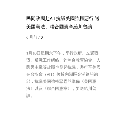
民間政團赴AIT抗議美國強權惡行 送
美國憲法、聯合國憲章給川普讀
6 月前 /
0
1月10日星期六下午，平行政府、左翼聯
盟、反戰工作網絡、釣魚台教育協會、人
民民主黨等政團也發起抗議，遊行至美國
在台協會（AIT）位於內湖區金湖路的總
部，抗議美國強權惡霸並準備《美國憲
法》以及《聯合國憲章》，要送給川普
讀。