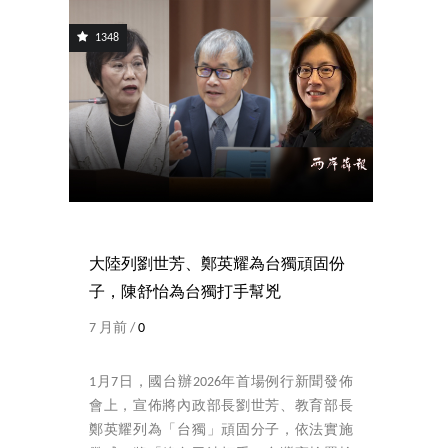
1348
大陸列劉世芳、鄭英耀為台獨頑固份
子，陳舒怡為台獨打手幫兇
7 月前 /
0
1月7日，國台辦2026年首場例行新聞發佈
會上，宣佈將內政部長劉世芳、教育部長
鄭英耀列為「台獨」頑固分子，依法實施