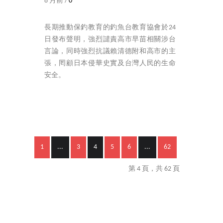
8 月前 /
0
長期推動保釣教育的釣魚台教育協會於24
日發布聲明，強烈譴責高市早苗相關涉台
言論，同時強烈抗議賴清德附和高市的主
張，罔顧日本侵華史實及台灣人民的生命
安全。
1
...
3
4
5
6
...
62
第 4 頁，共 62 頁