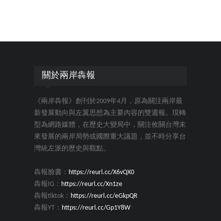
關於兩岸犇報
《兩岸犇報》創刊於2009年4月，原為關注兩岸最
新發展動向與左翼思想為主要內容的雙週報。現轉
型為網路媒體，在歷史大變局中，關注攸關台灣未
來發展的兩岸局勢或國際重大議題，並不時分享台
灣統左派的歷史與觀點。
犇報臉書：
https://reurl.cc/X6vQX0
犇報IG：
https://reurl.cc/Xn1ze
犇報tiktok：
https://reurl.cc/eGkpQR
犇報YT：
https://reurl.cc/Gp1Y8W