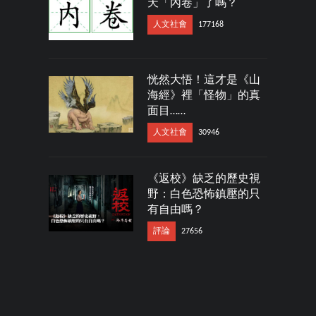
天「內卷」了嗎？
人文社會
177168
恍然大悟！這才是《山
海經》裡「怪物」的真
面目……
人文社會
30946
《返校》缺乏的歷史視
野：白色恐怖鎮壓的只
有自由嗎？
評論
27656