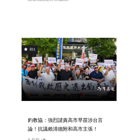
851
釣教協：強烈譴責高市早苗涉台言
論！抗議賴清德附和高市主張！