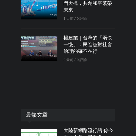
門大橋，共創和平繁榮
未來
1 天前 / 0 評論
楊建業｜台灣的「兩快
一慢」：民進黨對社會
治理的確不在行
2 天前 / 0 評論
最熱文章
大陸新網路流行語 你今