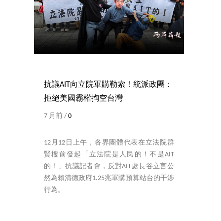
抗議AIT向立院軍購勒索！統派政團：
拒絕美國霸權掏空台灣
7 月前 /
0
12月12日上午，各界團體代表在立法院群
賢樓前發起「立法院是人民的！不是AIT
的！」抗議記者會，反對AIT處長谷立言公
然為賴清德政府1.25兆軍購預算站台的干涉
行為。