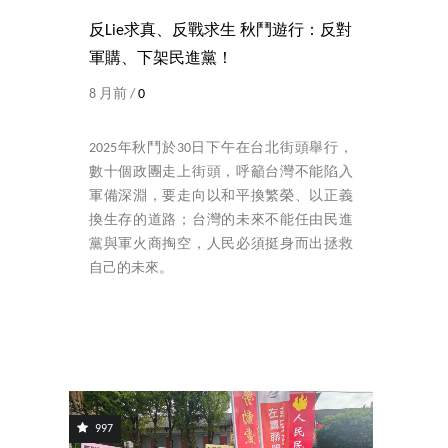
反Lie求真、反戰求生 秋鬥遊行：反對
軍購、下架民進黨！
8 月前 /
0
2025年秋鬥於30日下午在台北街頭舉行，
數十個政團走上街頭，呼籲台灣不能陷入
軍備深淵，要走向以和平換繁榮、以正義
換生存的道路；台灣的未來不能任由民進
黨與軍火商掏空，人民必須挺身而出拯救
自己的未來。
997