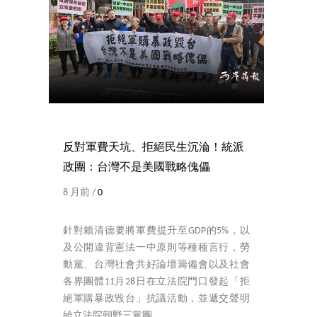
反對軍費天坑、拒絕民生沉淪！統派
政團：台灣不是美國戰略傀儡
8 月前 /
0
針對賴清德要將軍費提升至GDP的5%，以
及公開違背憲法一中原則等種種言行，勞
動黨、台灣社會共好論壇籌備會以及社會
各界團體11月28日在立法院門口發起「拒
絕軍購暴政毀台」抗議活動，並遞交聲明
給立法院朝野三黨團。