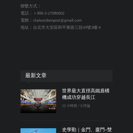
聯繫方式：
電話：＋886-2-27080002
電郵：chaiwanbenpost@gmail.com
地址：台北市大安區和平東路三段49號3樓-4
最新文章
世界最大直徑高鐵盾構
機成功穿越長江
12 小時前 / 0 評論
史學勤｜金門、廈門─雙