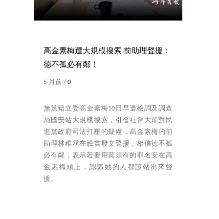
高金素梅遭大規模搜索 前助理聲援：
德不孤必有鄰！
5 月前 /
0
無黨籍立委高金素梅10日早遭檢調及調查
局國安站大規模搜索，引發社會大眾對民
進黨政府司法打壓的疑慮，高金素梅的前
助理林稚霑在臉書發文聲援，相信德不孤
必有鄰，表示若要用莫須有的罪名安在高
金素梅頭上，認識她的人都該站出來聲
援。