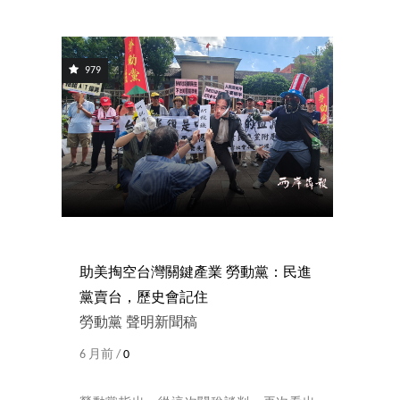
979
助美掏空台灣關鍵產業 勞動黨：民進
黨賣台，歷史會記住
勞動黨 聲明新聞稿
6 月前 /
0