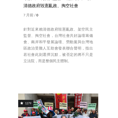
清德政府毀憲亂政、掏空社會
7 月前 /
0
針對近來賴清德政府毀憲亂政、架空民主
監督、掏空社會，台灣社會共好論壇籌備
會、兩岸和平發展論壇、勞動黨與台灣地
區政治受難人互助會發表聯合聲明，指出
若社會此刻選擇沉默，被否定的將不只是
立法院，而是整個民主體制。
1279