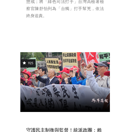
懲戒；將「綠色司法打手」台灣高檢署檢
察官陳舒怡列為「台獨」打手幫兇，依法
終身追責。
925
守護民主制衡與監督！統派政團：賴