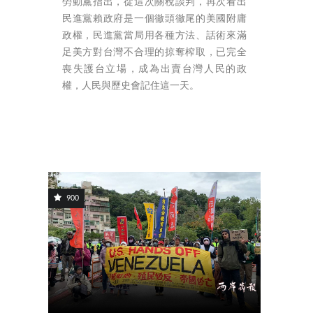
勞動黨指出，從這次關稅談判，再次看出
民進黨賴政府是一個徹頭徹尾的美國附庸
政權，民進黨當局用各種方法、話術來滿
足美方對台灣不合理的掠奪榨取，已完全
喪失護台立場，成為出賣台灣人民的政
權，人民與歷史會記住這一天。
900