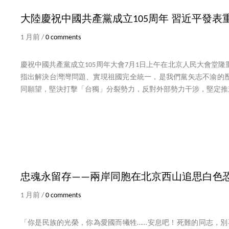
大陸慶祝中國共產黨成立105周年 習近平發表
1 月前 /
0 comments
慶祝中國共產黨成立105周年大會7月1日上午在北京人民大會堂
指出解決台灣灣問題、實現祖國完全統一，是我們黨矢志不渝的
同願望，堅決打擊「台獨」分裂勢力，反對外部勢力干涉，堅定推
忠魂永留存——兩岸同胞在北京西山追思白色
1 月前 /
0 comments
「你是民族的光榮，你為愛國而犧牲……安息吧！死難的同志，別再