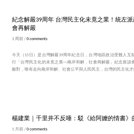
紀念解嚴39周年 台灣民主化未竟之業！統左
會再解嚴
3 周前 /
0 comments
今天（15日）是台灣解嚴39周年紀念日，台灣地區政治受難人互
行「台灣民主化的未竟之業──兩岸和解．社會再解嚴」紀念座談
敵對，唯有走向兩岸和解、社會公平與人民民主，台灣的民主化才
楊建業｜千里井不反唾：駁《給阿嬤的情書》
1 月前 /
0 comments