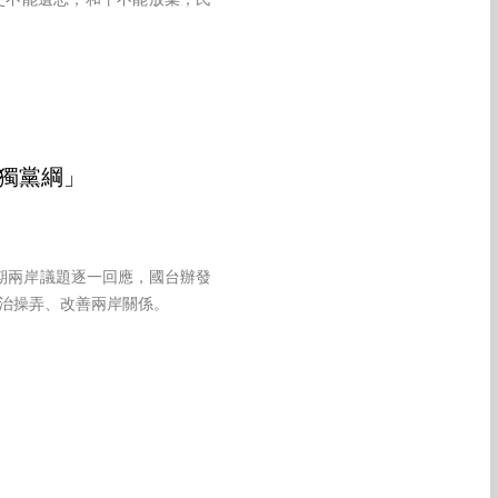
史不能遺忘，和平不能放棄，民
獨黨綱」
期兩岸議題逐一回應，國台辦發
治操弄、改善兩岸關係。