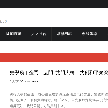
國際瞭望
人文社會
思想潮流
專題報導
史學勤｜金門、廈門─雙門大橋，共創和平繁
3 天前 /
0 comments
跨海大橋的建設，核心價值在於滿足兩地居民的交通、醫療與
橋」提供了一個務實的解方。從「命名」首先脫離對抗敘事，讓
過得更好。雙門同開，方能共創未來。