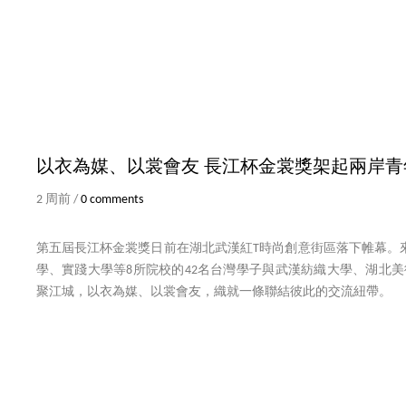
以衣為媒、以裳會友 長江杯金裳獎架起兩岸青
2 周前 /
0 comments
第五屆長江杯金裳獎日前在湖北武漢紅T時尚創意街區落下帷幕。
學、實踐大學等8所院校的42名台灣學子與武漢紡織大學、湖北美
聚江城，以衣為媒、以裳會友，織就一條聯結彼此的交流紐帶。