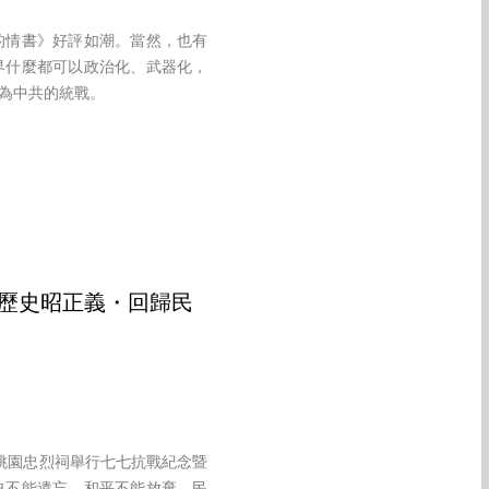
的情書》好評如潮。當然，也有
界什麼都可以政治化、武器化，
為中共的統戰。
鑑歷史昭正義・回歸民
桃園忠烈祠舉行七七抗戰紀念暨