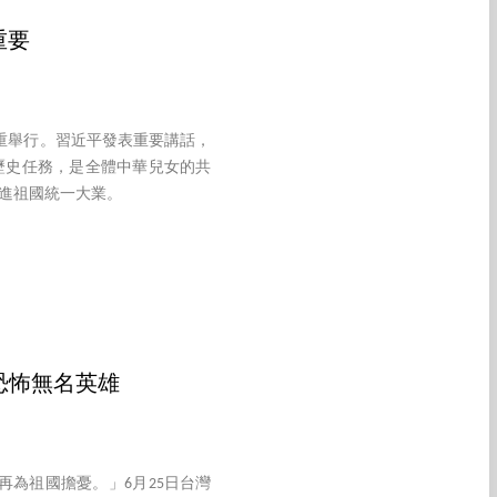
重要
隆重舉行。習近平發表重要講話，
歷史任務，是全體中華兒女的共
進祖國統一大業。
恐怖無名英雄
為祖國擔憂。」6月25日台灣