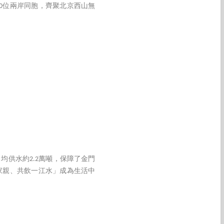
0位兩岸同胞，齊聚北京西山無
日均供水約2.2萬噸，保障了金門
家親、共飲一江水」成為生活中