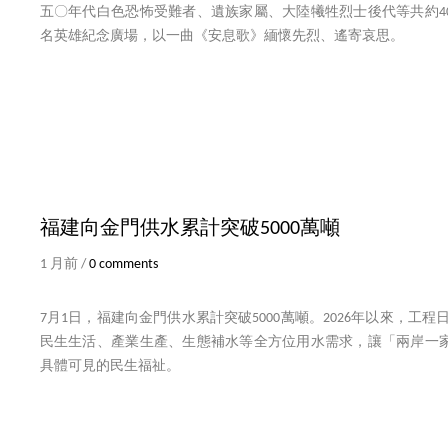
五〇年代白色恐怖受難者、遺族家屬、大陸犧牲烈士後代等共約4
名英雄紀念廣場，以一曲《安息歌》緬懷先烈、遙寄哀思。
福建向金門供水累計突破5000萬噸
1 月前 /
0 comments
7月1日，福建向金門供水累計突破5000萬噸。2026年以來，工程
民生生活、產業生產、生態補水等全方位用水需求，讓「兩岸一
具體可見的民生福祉。