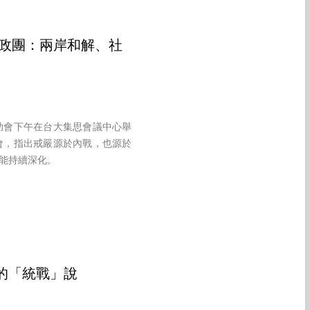
派政團：兩岸和解、社
助會下午在台大集思會議中心舉
會，指出戒嚴源於內戰，也源於
能持續深化。
的「統戰」說