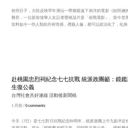
前些日子，大陸反映早年潮汕一帶鄉親遠下南洋的電影《給阿嬤
雜音，一位新加坡華人女記者聲稱該片是「統戰電影」。當今世
豈料如今一些人類的共有情感，禮義人倫，都可以政治化了，化身
赴桃園忠烈祠紀念七七抗戰 統派政團籲：鏡
生復公義
台灣社會共好連線 活動後新聞稿
1 月前 /
0 comments
今天（7日）是七七對日抗戰紀念89周年，統派政團上午九點半赴