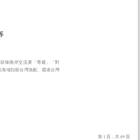
等
就鼓噪兩岸交流要「尊嚴」「對
島海域扣留台灣漁船、霸凌台灣
第 1 頁，共 69 頁