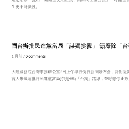
追思活動，提出「鏡鑑歷史昭正義、回歸民生復公義」，呼籲歷
生更不能犧牲。
國台辦批民進黨當局「謀獨挑釁」 籲廢除「台
1 月前 /
0 comments
大陸國務院台灣事務辦公室2日上午舉行例行新聞發布會，針對近
言人朱鳳蓮批評民進黨當局持續推動「台獨」路線，並呼籲停止政