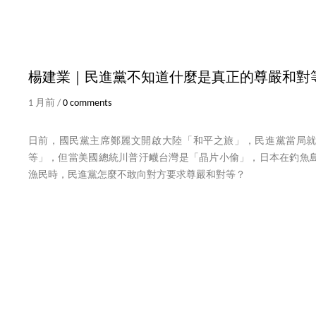
楊建業｜民進黨不知道什麼是真正的尊嚴和對
1 月前 /
0 comments
日前，國民黨主席鄭麗文開啟大陸「和平之旅」，民進黨當局
等」，但當美國總統川普汙衊台灣是「晶片小偷」，日本在釣魚
漁民時，民進黨怎麼不敢向對方要求尊嚴和對等？