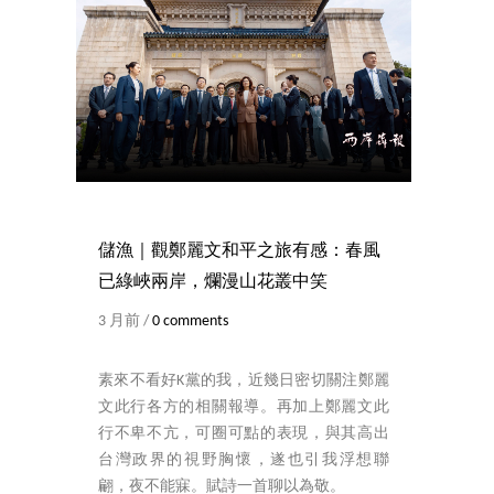
儲漁｜觀鄭麗文和平之旅有感：春風
已綠峽兩岸，爛漫山花叢中笑
3 月前 /
0 comments
素來不看好K黨的我，近幾日密切關注鄭麗
文此行各方的相關報導。再加上鄭麗文此
行不卑不亢，可圈可點的表現，與其高出
台灣政界的視野胸懷，遂也引我浮想聯
翩，夜不能寐。賦詩一首聊以為敬。