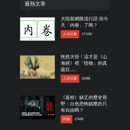
最熱文章
大陸新網路流行語 你今
天「內卷」了嗎？
人文社會
177180
恍然大悟！這才是《山
海經》裡「怪物」的真
面目……
人文社會
30988
《返校》缺乏的歷史視
野：白色恐怖鎮壓的只
有自由嗎？
評論
27668