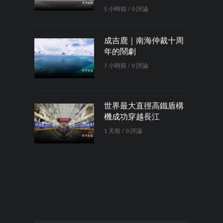
5 小時前 / 0 評論
成吉鹿｜南海仲裁十周
年的鬧劇
7 小時前 / 0 評論
世界最大直徑高鐵盾構
機成功穿越長江
1 天前 / 0 評論