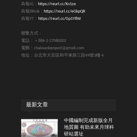
犇報IG：
https://reurl.cc/Xn1ze
犇報tiktok：
https://reurl.cc/eGkpQR
犇報YT：
https://reurl.cc/Gp1Y8W
聯繫方式：
電話：＋886-2-27080002
電郵：chaiwanbenpost@gmail.com
地址：台北市大安區和平東路三段49號3樓-4
最新文章
中國編制完成新版全月
地質圖 有助未來月球科
研站選址