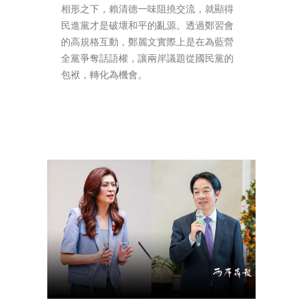
相形之下，賴清德一味阻撓交流，就顯得
民進黨才是破壞和平的亂源。透過鄭習會
的高規格互動，鄭麗文實際上是在為藍營
全黨爭奪話語權，讓兩岸議題從國民黨的
包袱，轉化為機會。