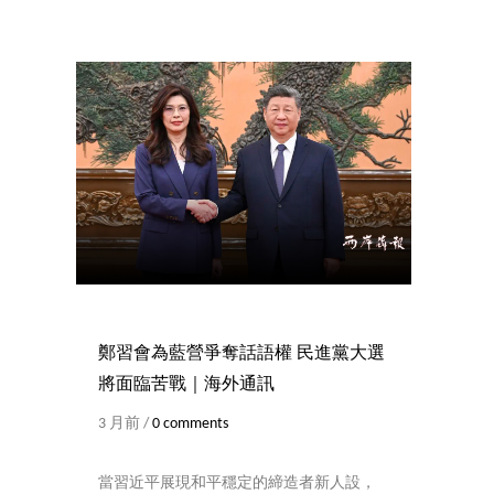
鄭習會為藍營爭奪話語權 民進黨大選
將面臨苦戰｜海外通訊
3 月前 /
0 comments
當習近平展現和平穩定的締造者新人設，