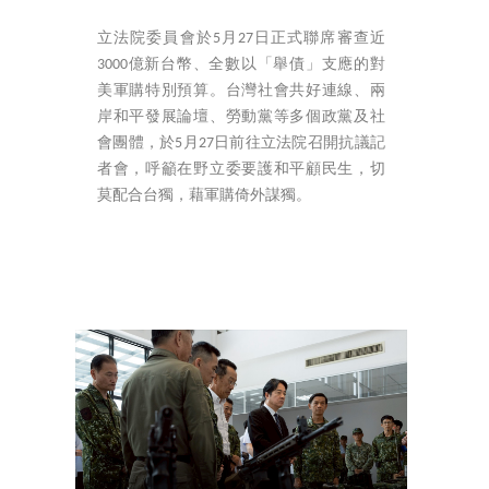
立法院委員會於5月27日正式聯席審查近
3000億新台幣、全數以「舉債」支應的對
美軍購特別預算。台灣社會共好連線、兩
岸和平發展論壇、勞動黨等多個政黨及社
會團體，於5月27日前往立法院召開抗議記
者會，呼籲在野立委要護和平顧民生，切
莫配合台獨，藉軍購倚外謀獨。