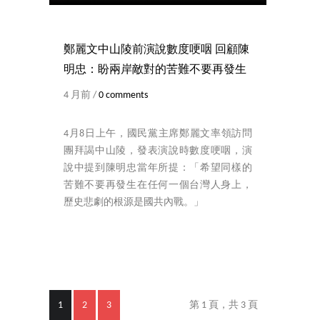
鄭麗文中山陵前演說數度哽咽 回顧陳
明忠：盼兩岸敵對的苦難不要再發生
4 月前 /
0 comments
4月8日上午，國民黨主席鄭麗文率領訪問
團拜謁中山陵，發表演說時數度哽咽，演
說中提到陳明忠當年所提：「希望同樣的
苦難不要再發生在任何一個台灣人身上，
歷史悲劇的根源是國共內戰。」
1
2
3
第 1 頁，共 3 頁