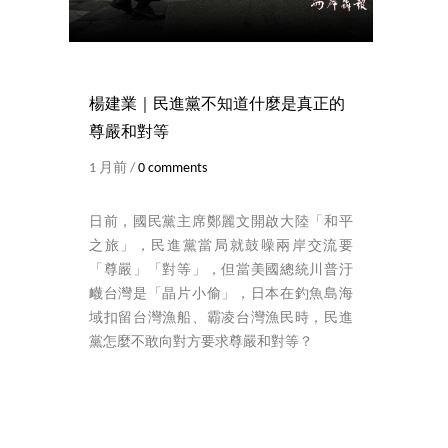
楊建業｜民進黨不知道什麼是真正的
尊嚴和對等
1 月前 /
0 comments
日前，國民黨主席鄭麗文開啟大陸「和平
之旅」，民進黨當局就鼓噪兩岸交流要
「尊嚴」「對等」，但當美國總統川普汙
衊台灣是「晶片小偷」，日本在釣魚島海
域扣留台灣漁船、霸凌台灣漁民時，民進
黨怎麼不敢向對方要求尊嚴和對等？