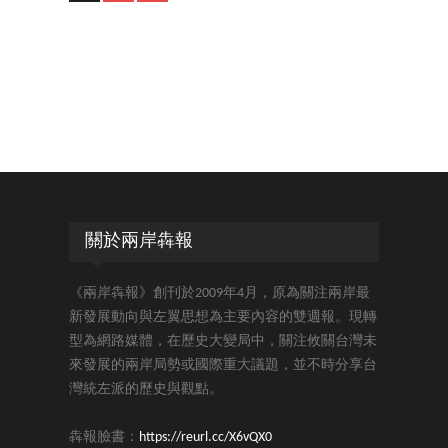
關於兩岸犇報
《兩岸犇報》創刊於2009年4月，原為關注兩岸最
新發展動向與左翼思想為主要內容的雙週報。現轉
型為網路媒體，在歷史大變局中，關注攸關台灣未
來發展的兩岸局勢或國際重大議題，並不時分享台
灣統左派的歷史與觀點。
犇報臉書：
https://reurl.cc/X6vQX0