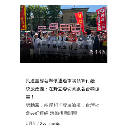
民進黨趕著舉債通過軍購預算付錢！
統派政團：在野立委切莫跟著台獨跪
美！
勞動黨．兩岸和平發展論壇．台灣社
會共好連線 活動後新聞稿
2 月前 /
0 comments