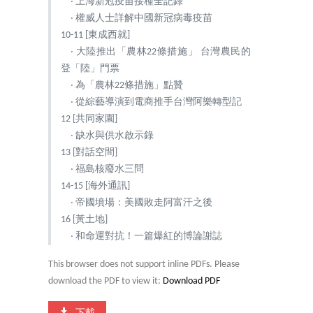
‧ 上海新冠疫苗接種全記錄
‧ 權威人士詳解中國新冠病毒疫苗
10-11 [東成西就]
‧ 大陸推出「農林22條措施」 台灣農民的
登「陸」門票
‧ 為「農林22條措施」點贊
‧ 從綜藝導演到電商推手台灣阿樂轉型記
12 [共同家園]
‧ 缺水與供水啟示錄
13 [對話空間]
‧ 福島核廢水三問
14-15 [海外通訊]
‧ 帝國墳場：美國敗走阿富汗之後
16 [黃土地]
‧ 和命運對抗！一篇爆紅的博論謝誌
This browser does not support inline PDFs. Please
download the PDF to view it:
Download PDF