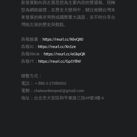
新發展動向與左翼思想為主要內容的雙週報。現轉
型為網路媒體，在歷史大變局中，關注攸關台灣未
來發展的兩岸局勢或國際重大議題，並不時分享台
灣統左派的歷史與觀點。
犇報臉書：
https://reurl.cc/X6vQX0
犇報IG：
https://reurl.cc/Xn1ze
犇報tiktok：
https://reurl.cc/eGkpQR
犇報YT：
https://reurl.cc/Gp1Y8W
聯繫方式：
電話：＋886-2-27080002
電郵：chaiwanbenpost@gmail.com
地址：台北市大安區和平東路三段49號3樓-4