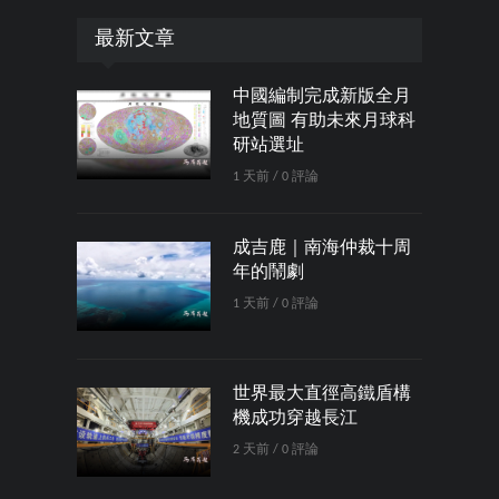
最新文章
中國編制完成新版全月
地質圖 有助未來月球科
研站選址
1 天前 / 0 評論
成吉鹿｜南海仲裁十周
年的鬧劇
1 天前 / 0 評論
世界最大直徑高鐵盾構
機成功穿越長江
2 天前 / 0 評論