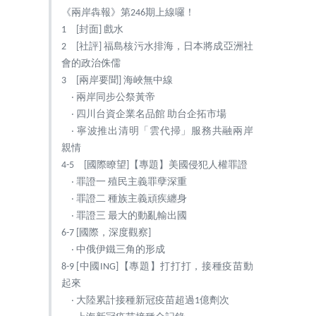
《兩岸犇報》第246期上線囉！
1 [封面] 戲水
2 [社評] 福島核污水排海，日本將成亞洲社
會的政治侏儒
3 [兩岸要聞] 海峽無中線
‧ 兩岸同步公祭黃帝
‧ 四川台資企業名品館 助台企拓市場
‧ 寧波推出清明「雲代掃」服務共融兩岸
親情
4-5 [國際瞭望]【專題】美國侵犯人權罪證
‧ 罪證一 殖民主義罪孽深重
‧ 罪證二 種族主義頑疾纏身
‧ 罪證三 最大的動亂輸出國
6-7 [國際，深度觀察]
‧ 中俄伊鐵三角的形成
8-9 [中國ING]【專題】打打打，接種疫苗動
起來
‧ 大陸累計接種新冠疫苗超過1億劑次