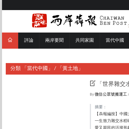
評論
兩岸要聞
共同家園
當代中國
分類
「當代中國」
/
「黃土地」
「世界雜交
By
微信公眾號搬運工
摘要：
【犇報編按】中國大
一生致力雜交水稻
愛又親民的活潑形