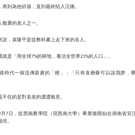
，再到為他祈禱，直到最終陷入沉痛。
人敬重的老人之一。
來說，袁隆平是從教科書上走下來的名人。
就是「用全球7%的耕地，養活全世界21%的人口」。
路時代一個流傳甚廣的「梗」：「只有袁爺爺可以說我胖，
蓋不住的是對袁老的濃濃敬意。
0年9月7日，從西南農學院（現西南大學）畢業後開始在湖南省安
栽培。