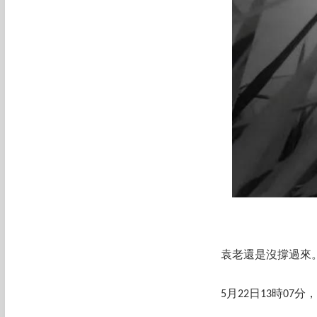
袁老還是沒撐過來
5月22日13時0