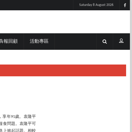
Saturday 8 August 2026
犇報回顧
活動專區
，享年91歲。袁隆平
糧食問題。袁隆平可
路上掀起話題。相較