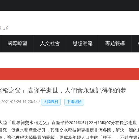
國際瞭望
人文社會
思想潮流
專題報導
水稻之父」袁隆平逝世，人們會永遠記得他的夢
/ 2021-05-24 14:20:48 /
大陸農村
中國經驗
陸「世界雜交水稻之父」袁隆平於2021年5月22日13時07分在長沙逝世
研究，促進水稻產量提升，其雜交水稻技術更推廣非洲各國，解決非洲的
象，讓他獲得大陸民眾的愛戴，更成為年輕人口中的「梗王」，不時在網