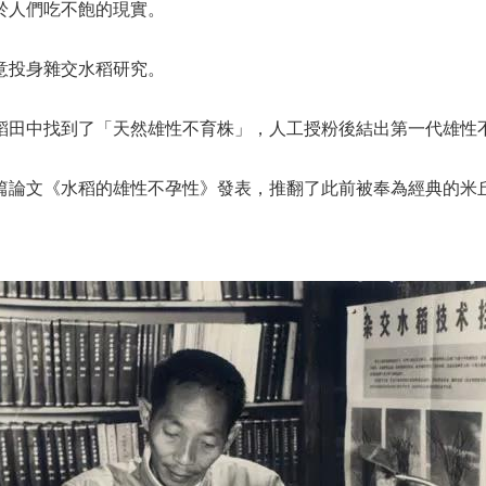
動於人們吃不飽的現實。
意投身雜交水稻研究。
平在稻田中找到了「天然雄性不育株」，人工授粉後結出第一代雄性
篇論文《水稻的雄性不孕性》發表，推翻了此前被奉為經典的米