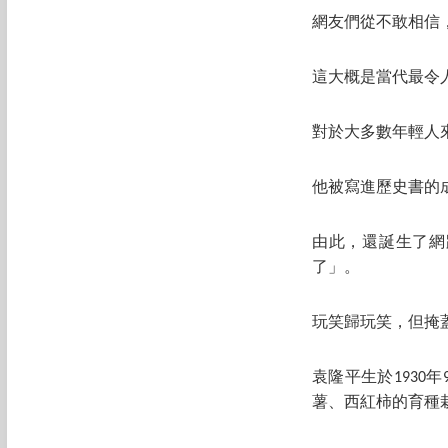
網友們從不敢相信
這大概是當代最令
對於大多數年輕人
他被寫進歷史書的成
由此，還誕生了網
了」。
玩笑歸玩笑，但掩
袁隆平生於193
薯、西紅柿的育種