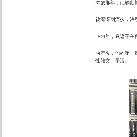
30歲那年，他觸
被深深刺痛後，決
1964年，袁隆
兩年後，他的第一
性雜交」學說。