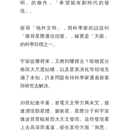
明」的條件，「希望能有劃時代的發
現」。
探尋「地外文明」，用科學家的話說叫
「搜尋星際通信信號」，確實是「天眼」
的科學目標之一。
宇宙從哪裡來，又將到哪裡去？暗物質分
佈與大尺度結構，以及星系演化等領域充
滿了未知，許多問題有待科學家通過探索
與研究去解決。
20世紀後半葉，射電天文學方興未艾，接
連湧現類星體、脈衝星、星際分子和宇宙
微波背景輻射四大天文發現。這些發現看
上去高深而遙遠，卻在某些方面「洞悉」