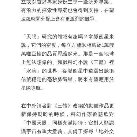
立或以首席專家身份主導一些研究專案，
有潛力的探索性專案也會得到支持，在望
遠鏡時間分配上會有更激烈的競爭。
「天眼」研究的領域有趣嗎？拿脈衝星來
說，它們的密度，每立方釐米相當於1萬艘
萬噸巨輪的品質壓縮起來。那是一個地球
上無法想像的、類似科幻小說《三體》裡
「水滴」的世界。從脈衝星中遴選出脈衝
信號穩定的毫秒脈衝星，將來有望應用於
星際導航。
在中外讀者對《三體》改編的動畫作品更
新保持期盼的時候，科幻作家劉慈欣對
「中國天眼」同樣充滿期待：它對人類認
識宇宙有重大意義，具備了探尋「地外文