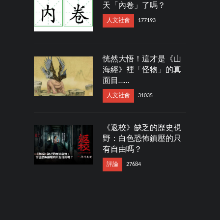
天「內卷」了嗎？
人文社會
177193
恍然大悟！這才是《山
海經》裡「怪物」的真
面目……
人文社會
31035
《返校》缺乏的歷史視
野：白色恐怖鎮壓的只
有自由嗎？
評論
27684