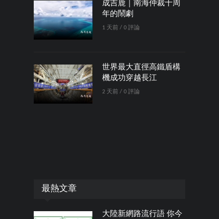
成吉鹿｜南海仲裁十周
年的鬧劇
1 天前 / 0 評論
世界最大直徑高鐵盾構
機成功穿越長江
2 天前 / 0 評論
最熱文章
大陸新網路流行語 你今