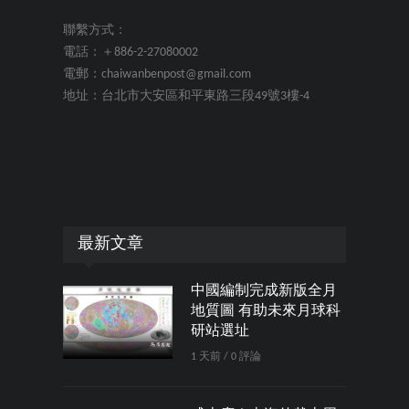
聯繫方式：
電話：＋886-2-27080002
電郵：chaiwanbenpost@gmail.com
地址：台北市大安區和平東路三段49號3樓-4
最新文章
中國編制完成新版全月
地質圖 有助未來月球科
研站選址
1 天前 / 0 評論