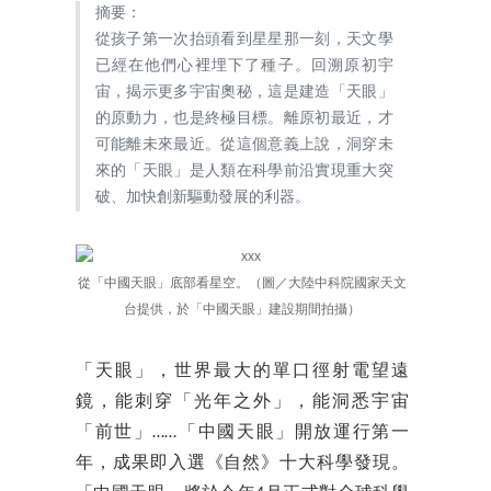
摘要：
從孩子第一次抬頭看到星星那一刻，天文學
已經在他們心裡埋下了種子。回溯原初宇
宙，揭示更多宇宙奧秘，這是建造「天眼」
的原動力，也是終極目標。離原初最近，才
可能離未來最近。從這個意義上說，洞穿未
來的「天眼」是人類在科學前沿實現重大突
破、加快創新驅動發展的利器。
從「中國天眼」底部看星空。（圖／大陸中科院國家天文
台提供，於「中國天眼」建設期間拍攝）
「天眼」，世界最大的單口徑射電望遠
鏡，能刺穿「光年之外」，能洞悉宇宙
「前世」……「中國天眼」開放運行第一
年，成果即入選《自然》十大科學發現。