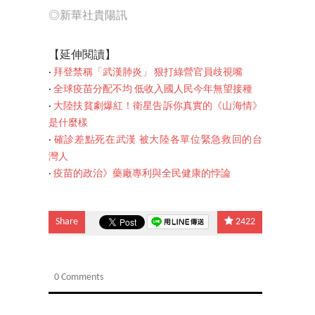
◎新華社貴陽訊
【延伸閱讀】
‧
拜登禁稱「武漢肺炎」 狠打綠營官員歧視嘴
‧
全球疫苗分配不均 低收入國人民今年無望接種
‧
大陸扶貧劇爆紅！衛星告訴你真實的《山海情》
是什麼樣
‧
確診差點死在武漢 被大陸各單位緊急救回的台
灣人
‧
疫苗的政治》藥廠專利與全民健康的悖論
Share
2422
0 Comments