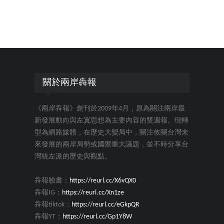
關於兩岸犇報
《兩岸犇報》創刊於2009年4月，原為關注兩岸最
新發展動向與左翼思想為主要內容的雙週報。現轉
型為網路媒體，在歷史大變局中，關注攸關台灣未
來發展的兩岸局勢或國際重大議題，並不時分享台
灣統左派的歷史與觀點。
犇報臉書：
https://reurl.cc/X6vQX0
犇報IG：
https://reurl.cc/Xn1ze
犇報tiktok：
https://reurl.cc/eGkpQR
犇報YT：
https://reurl.cc/Gp1Y8W