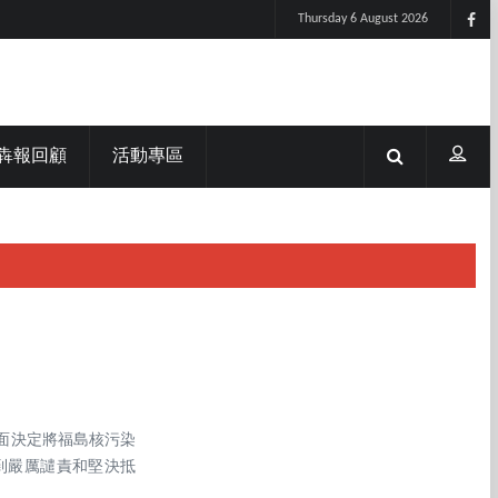
Thursday 6 August 2026
犇報回顧
活動專區
方面決定將福島核污染
到嚴厲譴責和堅決抵