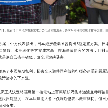
5月16日，數百名日本民眾在東京電力公司總部前集會，要求叫停福島核廢水排海計畫。
方案，中方代表指出，日本經濟產業省曾提出5種處置方案。日
建儲罐、水泥固化等方案成本高，排海是最便宜的方法，且對
就是為自己省事省錢，讓全球遭殃受害。
種為了本國短期私利，損害全人類共同利益的行徑必須受到嚴厲
核污染水的下水道。
日本政府正式決定將福島第一核電站上百萬噸核污染水過濾並稀釋後
堅決反對態度，在本屆世衛大會上俄羅斯也表示嚴重關切。但日
籲和訴求。