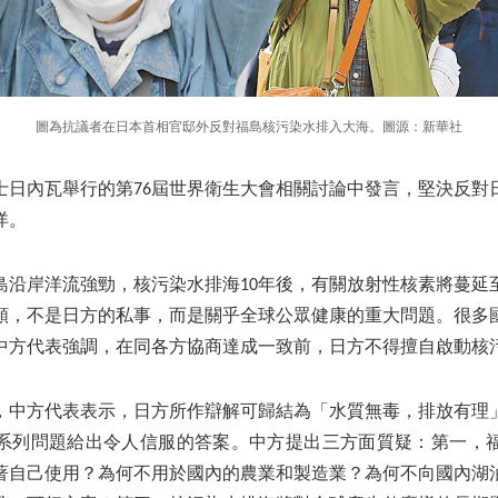
圖為抗議者在日本首相官邸外反對福島核污染水排入大海。圖源：新華社
瑞士日內瓦舉行的第76屆世界衛生大會相關討論中發言，堅決反對
洋。
島沿岸洋流強勁，核污染水排海10年後，有關放射性核素將蔓延
類，不是日方的私事，而是關乎全球公眾健康的重大問題。很多
中方代表強調，在同各方協商達成一致前，日方不得擅自啟動核
，中方代表表示，日方所作辯解可歸結為「水質無毒，排放有理
系列問題給出令人信服的答案。中方提出三方面質疑：第一，
著自己使用？為何不用於國內的農業和製造業？為何不向國內湖