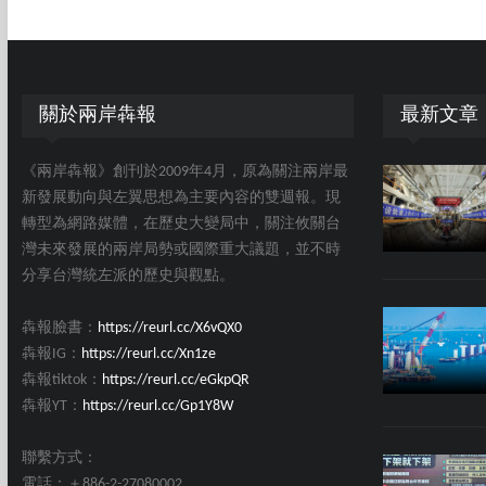
關於兩岸犇報
最新文章
《兩岸犇報》創刊於2009年4月，原為關注兩岸最
新發展動向與左翼思想為主要內容的雙週報。現
轉型為網路媒體，在歷史大變局中，關注攸關台
灣未來發展的兩岸局勢或國際重大議題，並不時
分享台灣統左派的歷史與觀點。
犇報臉書：
https://reurl.cc/X6vQX0
犇報IG：
https://reurl.cc/Xn1ze
犇報tiktok：
https://reurl.cc/eGkpQR
犇報YT：
https://reurl.cc/Gp1Y8W
聯繫方式：
電話：＋886-2-27080002