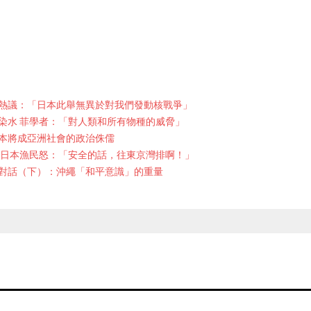
熱議：「日本此舉無異於對我們發動核戰爭」
染水 菲學者：「對人類和所有物種的威脅」
本將成亞洲社會的政治侏儒
 日本漁民怒：「安全的話，往東京灣排啊！」
對話（下）：沖繩「和平意識」的重量