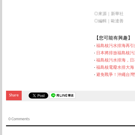
◎來源｜新華社
◎編輯｜歐達善
【您可能有
興趣】
‧
福島核污水排海再引
‧
日本將排放福島核污
‧
福島核污水排海，日
‧
福島核電廢水排大海
‧
避免戰爭！沖繩台灣
Share
0 Comments