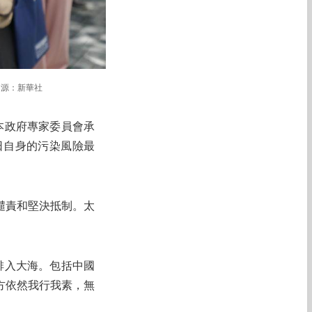
圖源：新華社
本政府專家委員會承
日自身的污染風險最
譴責和堅決抵制。太
排入大海。包括中國
方依然我行我素，無