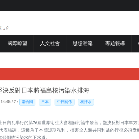
國際瞭望
人文社會
思想潮流
專題報導
堅決反對日本將福島核污染水排海
 18:48:57 /
聯合國
日本
中日關係
核汙水
瑞士日內瓦舉行的第76屆世界衛生大會相關討論中發言，堅決反對日本單
代表強調，這種為了本國短期私利，損害全人類共同利益的行徑必須受
本傾倒核污染水的下水道。