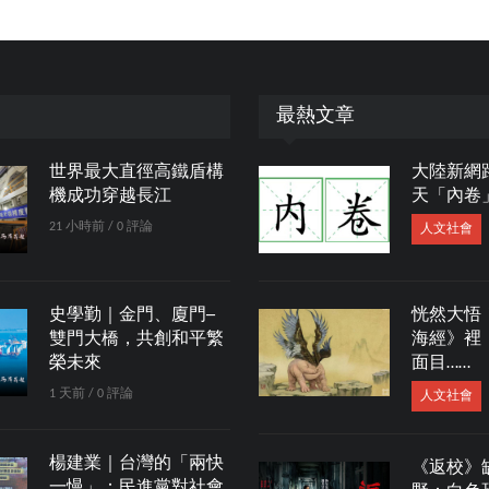
最熱文章
世界最大直徑高鐵盾構
大陸新網
機成功穿越長江
天「內卷
21 小時前 / 0 評論
人文社會
史學勤｜金門、廈門─
恍然大悟
雙門大橋，共創和平繁
海經》裡
榮未來
面目……
1 天前 / 0 評論
人文社會
楊建業｜台灣的「兩快
《返校》
一慢」：民進黨對社會