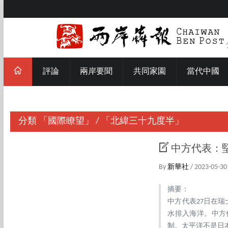
評論
兩岸要聞
共同家園
當代中國
分類
「國際瞭望」
/
「北緯三十九度半」
中方代表：
By
新華社
/ 2023-05-30
摘要：
中方代表27日在
水排入海洋。中方
制。太平洋不是日