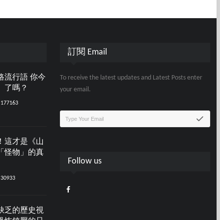
訂閱 Email
路流行語 你今
To receive the latest updates and Latest Posts enter
」了嗎？
your email.
177163
！這才是《山
「怪物」的真
Follow us
30933
缺乏的歷史視