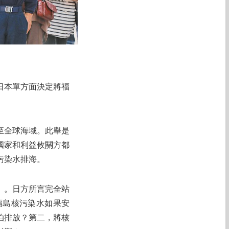
日本單方面決定將福
至全球海域。此舉是
國家和利益攸關方都
污染水排海。
」。日方所言完全站
福島核污染水如果安
泊排放？第二，將核