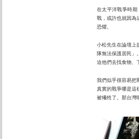
在太平洋戰爭時期
戰，或許也就因為
恐懼。
小松先生在論壇上
隊無法保護居民」
迫他們去找食物、
我們似乎很容易把
真實的戰爭哪是這
被犧牲了。那台灣