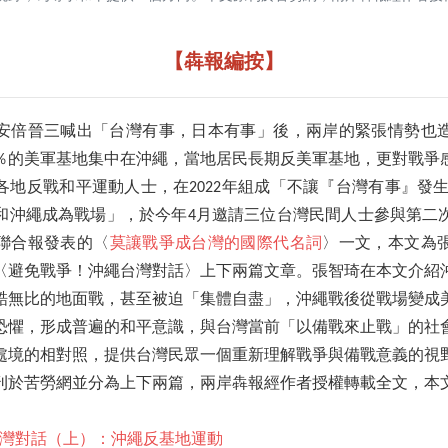
【犇報編按】
安倍晉三喊出「台灣有事，日本有事」後，兩岸的緊張情勢也
0％的美軍基地集中在沖繩，當地居民長期反美軍基地，更對戰爭
各地反戰和平運動人士，在2022年組成「不讓『台灣有事』發生
和沖繩成為戰場」，於今年4月邀請三位台灣民間人士參與第二
聯合報發表的〈
莫讓戰爭成台灣的國際代名詞
〉一文，本文為
〈避免戰爭！沖繩台灣對話〉上下兩篇文章。張智琦在本文介紹
酷無比的地面戰，甚至被迫「集體自盡」，沖繩戰後從戰場變成
恐懼，形成普遍的和平意識，與台灣當前「以備戰來止戰」的社
處境的相對照，提供台灣民眾一個重新理解戰爭與備戰意義的視
刊於苦勞網並分為上下兩篇，兩岸犇報經作者授權轉載全文，本
灣對話（上）：沖繩反基地運動