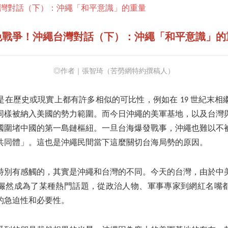
灣對話（下）：沖繩「和平意識」的重量
免戰爭！沖繩台灣對話（下）：沖繩「和平意識」的
◎作者｜張智琦（苦勞網特約撰稿人）
是在歷史或現實上都有許多相似的可比性，例如在 19 世紀末相
同樣被納入美國的勢力範圍。而今日沖繩的美軍基地，以及台灣
國圍堵中國的第一島鏈樞紐。一旦台海爆發戰事，沖繩也難以不
共同體」。這也是沖繩民間當下這麼關切台海局勢的原因。
特別有感觸的，其實是沖繩和台灣的不同。今天的台灣，由於中
儼然成為了某種熱門話題，從政治人物、軍事專家到網紅名嘴
的急迫性和必要性。