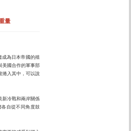
重量
繼成為日本帝國的殖
與美國合作的軍事部
被捲入其中，可以說
美新冷戰和兩岸關係
都各自從不同角度鼓