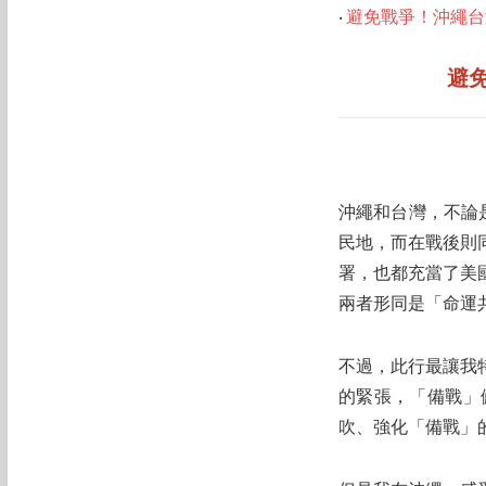
‧
避免戰爭！沖繩台
避
沖繩和台灣，不論
民地，而在戰後則
署，也都充當了美
兩者形同是「命運
不過，此行最讓我
的緊張，「備戰」
吹、強化「備戰」