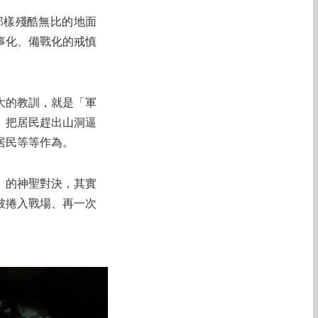
那樣殘酷無比的地面
事化、備戰化的戒慎
大的教訓，就是「軍
、把居民趕出山洞逼
居民等等作為。
」的神聖對決，其實
被捲入戰場、再一次