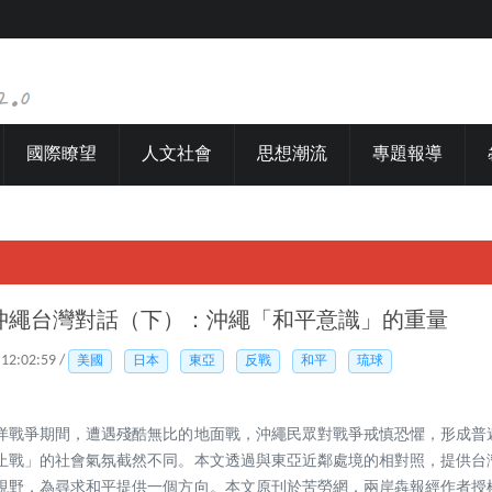
國際瞭望
人文社會
思想潮流
專題報導
沖繩台灣對話（下）：沖繩「和平意識」的重量
 12:02:59 /
美國
日本
東亞
反戰
和平
琉球
洋戰爭期間，遭遇殘酷無比的地面戰，沖繩民眾對戰爭戒慎恐懼，形成普
止戰」的社會氣氛截然不同。本文透過與東亞近鄰處境的相對照，提供台
視野，為尋求和平提供一個方向。本文原刊於苦勞網，兩岸犇報經作者授