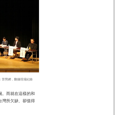
源：苦勞網，翻攝現場紀錄
惕。而就在這樣的和
台灣所欠缺、卻值得