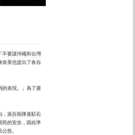
「不要讓沖繩和台灣
麻奈美也提出了各自
弱的表現。」為了避
由，派自衛隊進駐石
居民的安全，因此準
民公投。