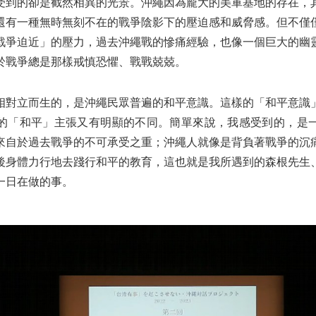
受到的卻是截然相異的光景。沖繩因為龐大的美軍基地的存在，
還有一種無時無刻不在的戰爭陰影下的壓迫感和威脅感。但不僅
戰爭迫近」的壓力，過去沖繩戰的慘痛經驗，也像一個巨大的幽
於戰爭總是那樣戒慎恐懼、戰戰兢兢。
相對立而生的，是沖繩民眾普遍的和平意識。這樣的「和平意識
的「和平」主張又有明顯的不同。簡單來說，我感受到的，是
來自於過去戰爭的不可承受之重；沖繩人就像是背負著戰爭的沉
後身體力行地去踐行和平的教育，這也就是我所遇到的森根先生
一日在做的事。