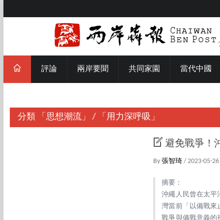
評論
兩岸要聞
共同家園
當代中國
分類
「思想潮流」
/
「用力深呼吸」
避免戰爭！
By
張智琦
/ 2023-05-26
摘要：
沖繩人民曾在太平
灣當前「以備戰來
戰爭與備戰意義的