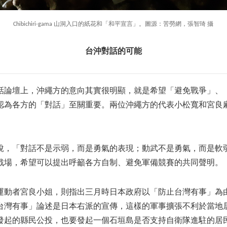
Chibichiri-gama 山洞入口的紙花和「和平宣言」。圖源：苦勞網，張智琦 攝
台沖對話的可能
話論壇上，沖繩方的意向其實很明顯，就是希望「避免戰爭」、
認為各方的「對話」至關重要。兩位沖繩方的代表小松寬和宮良
說，「對話不是示弱，而是勇氣的表現；動武不是勇氣，而是軟
戰場，希望可以提出呼籲各方自制、避免軍備競賽的共同聲明。
運動者宮良小姐，則指出三月時日本政府以「防止台灣有事」為
台灣有事」論述是日本右派的宣傳，這樣的軍事擴張不利於當地
發起的縣民公投，也要發起一個石垣島是否支持自衛隊進駐的居