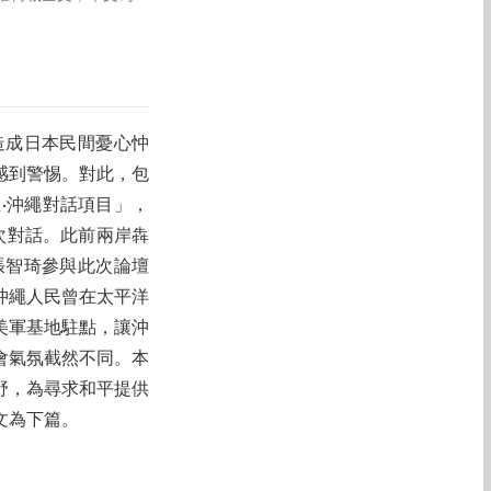
造成日本民間憂心忡
感到警惕。對此，包
·沖繩對話項目」，
次對話。此前兩岸犇
張智琦參與此次論壇
沖繩人民曾在太平洋
美軍基地駐點，讓沖
會氣氛截然不同。本
野，為尋求和平提供
文為下篇。