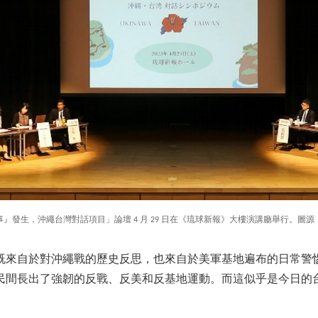
』發生，沖繩台灣對話項目」論壇 4 月 29 日在《琉球新報》大樓演講廳舉行。圖
既來自於對沖繩戰的歷史反思，也來自於美軍基地遍布的日常警
民間長出了強韌的反戰、反美和反基地運動。而這似乎是今日的