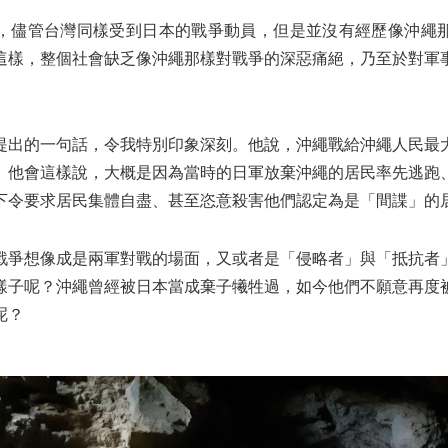
，儘管台灣同樣受到日本的戰爭動員，但是並沒有經歷像沖繩
這樣，整個社會缺乏像沖繩那樣對戰爭的深惡痛絕，乃至於對軍
提出的一句話，令我特別印象深刻。他說，沖繩戰給沖繩人民最
。他會這樣說，大概是因為當時的日軍放棄沖繩的居民率先逃跑
下令要求居民集體自盡、甚至恣意殺害他們認定為是「間諜」的
戰爭想像成是兩軍對戰的場面，又或者是「侵略者」與「抵抗者
樣子呢？沖繩曾經被日本當成棄子犧牲過，如今他們不願意再度
呢？