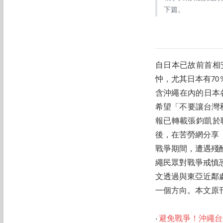
下篇。
自日本已故前首相
忡，尤其日本有7
含沖繩在內的日本
希望「不要讓台灣
報已轉載張鈞凱於
後，在苦勞網分享
戰爭期間，遭遇殘
繩民眾對戰爭戒慎
文透過與東亞近鄰
一個方向。本文原
‧
避免戰爭！沖繩台