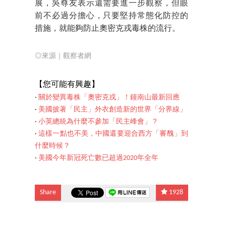
展，吳尊友表示還需要進一步觀察，但眼
前不必過分擔心，只要堅持常態化防控的
措施，就能夠防止奧密克戎毒株的流行。
◎來源｜觀察者網
【您可能有興趣】
‧
關於變異毒株「奧密克戎」！鐘南山最新回應
‧
美國披著「民主」外衣創造新的世界「分界線」
‧
小英總統為什麼不參加「民主峰會」？
‧
這樣一點也不美，中國還要迎合西方「審醜」到
什麼時候？
‧
美國今年新冠死亡數已超過2020年全年
Share
1928