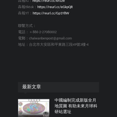
犇報IG：
https://reurl.cc/Xn1ze
犇報tiktok：
https://reurl.cc/eGkpQR
犇報YT：
https://reurl.cc/Gp1Y8W
聯繫方式：
電話：＋886-2-27080002
電郵：chaiwanbenpost@gmail.com
地址：台北市大安區和平東路三段49號3樓-4
最新文章
中國編制完成新版全月
地質圖 有助未來月球科
研站選址