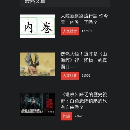
最熱文章
大陸新網路流行語 你今
天「內卷」了嗎？
人文社會
177181
恍然大悟！這才是《山
海經》裡「怪物」的真
面目……
人文社會
31003
《返校》缺乏的歷史視
野：白色恐怖鎮壓的只
有自由嗎？
評論
27670