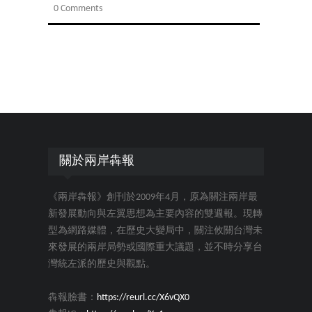
0 Comments
關於兩岸犇報
《兩岸犇報》創刊於2009年4月，原為關注兩岸最
新發展動向與左翼思想為主要內容的雙週報。現轉
型為網路媒體，在歷史大變局中，關注攸關台灣未
來發展的兩岸局勢或國際重大議題，並不時分享台
灣統左派的歷史與觀點。
犇報臉書：
https://reurl.cc/X6vQX0