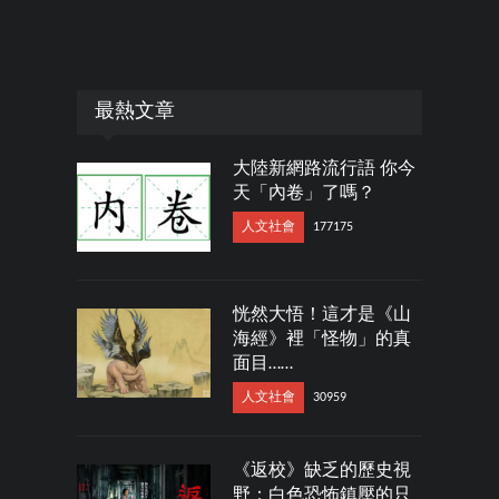
最熱文章
大陸新網路流行語 你今
天「內卷」了嗎？
人文社會
177175
恍然大悟！這才是《山
海經》裡「怪物」的真
面目……
人文社會
30959
《返校》缺乏的歷史視
野：白色恐怖鎮壓的只