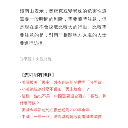
鐘南山表示，奧密克戎變異株的危害性還
需要一段時間的判斷，需要隨時注意，但
是現在還不會採取比較大的行動。比較需
要注意的是，對南非相關地方入境的人士
要進行防控。
◎來源｜央視財經
【您可能有興趣】
‧
美國披著「民主」外衣創造新的世界「分界線」
‧
小英總統為什麼不參加「民主峰會」？
‧
這樣一點也不美，中國還要迎合西方「審醜」到
什麼時候？
‧
美國今年新冠死亡數已超過2020年全年
‧
中國「一帶一路」透過基礎建設促進國際減貧