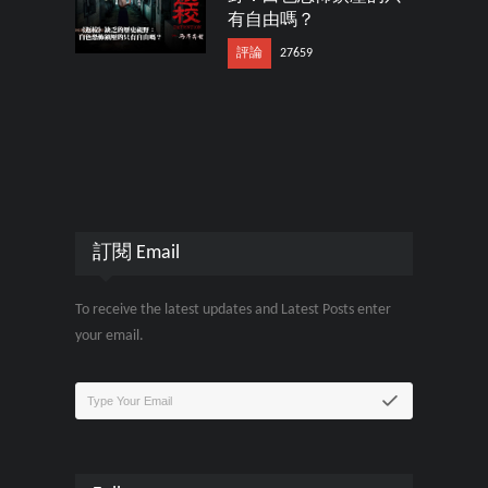
有自由嗎？
評論
27659
訂閱 Email
To receive the latest updates and Latest Posts enter
your email.