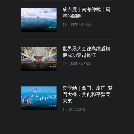
成吉鹿｜南海仲裁十周
年的鬧劇
31 小時前 / 0 評論
世界最大直徑高鐵盾構
機成功穿越長江
22 小時前 / 0 評論
史學勤｜金門、廈門─雙
門大橋，共創和平繁榮
未來
2 天前 / 0 評論