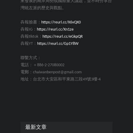
來發展的兩岸局勢或國際重大議題，並不時分享台
灣統左派的歷史與觀點。
犇報臉書：
https://reurl.cc/X6vQX0
犇報IG：
https://reurl.cc/Xn1ze
犇報tiktok：
https://reurl.cc/eGkpQR
犇報YT：
https://reurl.cc/Gp1Y8W
聯繫方式：
電話：＋886-2-27080002
電郵：chaiwanbenpost@gmail.com
地址：台北市大安區和平東路三段49號3樓-4
最新文章