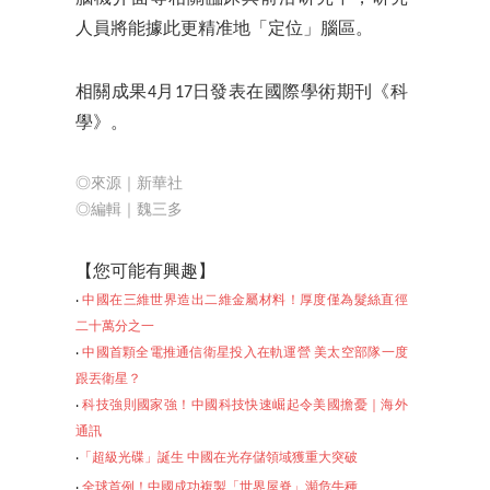
人員將能據此更精准地「定位」腦區。
相關成果4月17日發表在國際學術期刊《科
學》。
◎來源｜新華社
◎編輯｜魏三多
【
您可能有興趣】
‧
中國在三維世界造出二維金屬材料！厚度僅為髮絲直徑
二十萬分之一
‧
中國首顆全電推通信衛星投入在軌運營 美太空部隊一度
跟丟衛星？
‧
科技強則國家強！中國科技快速崛起令美國擔憂｜海外
通訊
‧
「超級光碟」誕生 中國在光存儲領域獲重大突破
‧
全球首例！中國成功複製「世界屋脊」瀕危牛種