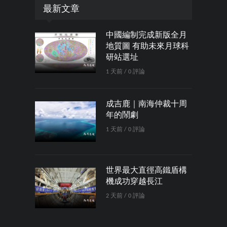
最新文章
中國編制完成新版全月
地質圖 有助未來月球科
研站選址
1 天前 / 0 評論
成吉鹿｜南海仲裁十周
年的鬧劇
1 天前 / 0 評論
世界最大直徑高鐵盾構
機成功穿越長江
2 天前 / 0 評論