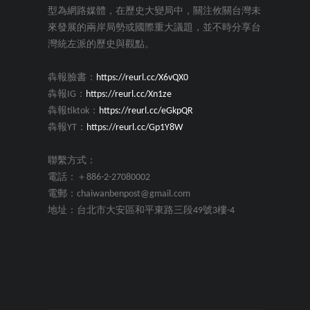
型為網路媒體，在歷史大變局中，關注攸關台灣未
來發展的兩岸局勢或國際重大議題，並不時分享台
灣統左派的歷史與觀點。
犇報臉書：
https://reurl.cc/X6vQX0
犇報IG：
https://reurl.cc/Xn1ze
犇報tiktok：
https://reurl.cc/eGkpQR
犇報YT：
https://reurl.cc/Gp1Y8W
聯繫方式：
電話：＋886-2-27080002
電郵：chaiwanbenpost@gmail.com
地址：台北市大安區和平東路三段49號3樓-4