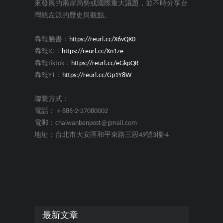
來發展的兩岸局勢或國際重大議題，並不時分享台
灣統左派的歷史與觀點。
犇報臉書：
https://reurl.cc/X6vQX0
犇報IG：
https://reurl.cc/Xn1ze
犇報tiktok：
https://reurl.cc/eGkpQR
犇報YT：
https://reurl.cc/Gp1Y8W
聯繫方式：
電話：＋886-2-27080002
電郵：chaiwanbenpost@gmail.com
地址：台北市大安區和平東路三段49號3樓-4
最新文章