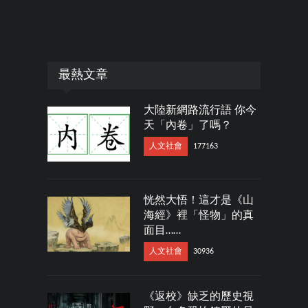
最熱文章
大陸新網路流行語 你今
天「內卷」了嗎？
人文社會
177163
恍然大悟！這才是《山
海經》裡「怪物」的真
面目……
人文社會
30936
《返校》缺乏的歷史視