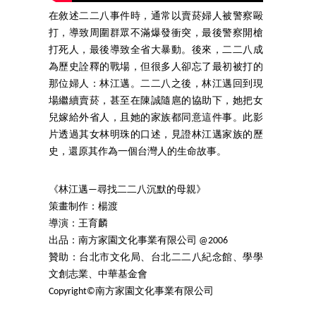
在敘述二二八事件時，通常以賣菸婦人被警察毆
打，導致周圍群眾不滿爆發衝突，最後警察開槍
打死人，最後導致全省大暴動。後來，二二八成
為歷史詮釋的戰場，但很多人卻忘了最初被打的
那位婦人：林江邁。二二八之後，林江邁回到現
場繼續賣菸，甚至在陳誠隨扈的協助下，她把女
兒嫁給外省人，且她的家族都同意這件事。此影
片透過其女林明珠的口述，見證林江邁家族的歷
史，還原其作為一個台灣人的生命故事。
《林江邁—尋找二二八沉默的母親》
策畫制作：楊渡
導演：王育麟
出品：南方家園文化事業有限公司 @2006
贊助：台北市文化局、台北二二八紀念館、學學
文創志業、中華基金會
Copyright©南方家園文化事業有限公司