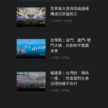
世界最大直徑高鐵盾構
機成功穿越長江
2 小時前 / 0 評論
史學勤｜金門、廈門─雙
門大橋，共創和平繁榮
未來
1 天前 / 0 評論
楊建業｜台灣的「兩快
一慢」：民進黨對社會
治理的確不在行
2 天前 / 0 評論