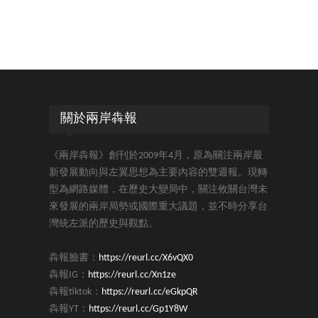
關於兩岸犇報
《兩岸犇報》創刊於2009年4月，原為關注兩岸最
新發展動向與左翼思想為主要內容的雙週報。現轉
型為網路媒體，在歷史大變局中，關注攸關台灣未
來發展的兩岸局勢或國際重大議題，並不時分享台
灣統左派的歷史與觀點。
犇報臉書：
https://reurl.cc/X6vQX0
犇報IG：
https://reurl.cc/Xn1ze
犇報tiktok：
https://reurl.cc/eGkpQR
犇報YT：
https://reurl.cc/Gp1Y8W