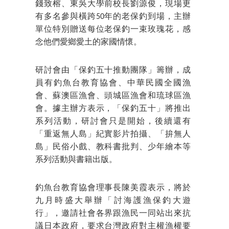
錢致榕、東吳大學前校長劉源俊，現場更
有多名參與橫跨50年的老保釣到場，主辦
單位特別贈送每位老保釣一束玫瑰花，感
念他們愛鄉愛土的家國情懷。
研討會由「保釣五十推動團隊」籌辦，成
員有釣魚台教育協會、中華民國全國漁
會、蘇澳區漁會、頭城區漁會和琉球區漁
會。據主辦方表示，「保釣五十」將推出
系列活動，研討會只是開始，後續還有
「重返無人島」紀實影片拍攝、「拚無人
島」民俗小戲、教科書批判、少年繪本等
系列活動與書籍出版。
釣魚台教育協會理事長陳美霞表示，將於
九月時盛大舉辦「討海護漁保釣大遊
行」，邀請社會各界跟漁民一同站出來抗
議日本政府，要求台灣政府對主權漁權要