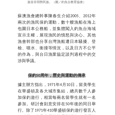
族並非弱勢民族。（圖／釣魚台教育協會）
蘇澳漁會總幹事陳春生介紹2005、2012年
兩次的漁民保釣運動，數十艘漁船在海上
包圍日本公務船，並集體闖入釣魚台海域
宣示主權，展現漁民的憤怒與決心。其他
漁會幹部也分享台灣漁船遭日本騷擾、登
檢、噴水、衝撞等情況，以及日方不公平
的作為，與台日漁業協定談判過程中的交
涉與爭議。
保釣50周年，歷史與運動的傳承
據主辦方指出，1971年4月10日，留美學生
在華盛頓及各大城市集結，總共數千人參
加保釣遊行，相當每兩名留學生就有一名
參加。研討會刻意安排在50年後的同日舉
行。除了1971年410華盛頓保釣遊行發言人