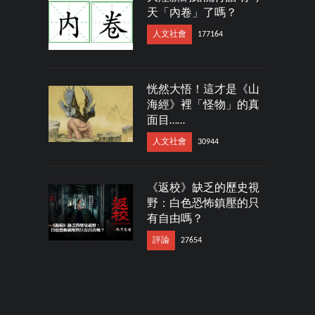
天「內卷」了嗎？
人文社會
177164
恍然大悟！這才是《山
海經》裡「怪物」的真
面目……
人文社會
30944
《返校》缺乏的歷史視
野：白色恐怖鎮壓的只
有自由嗎？
評論
27654