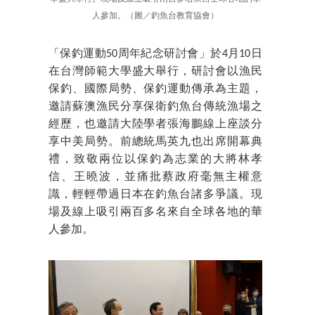
人參加。（圖／釣魚台教育協會）
「保釣運動50周年紀念研討會」於4月10日
在台灣師範大學盛大舉行，研討會以漁民
保釣、國際局勢、保釣運動傳承為主題，
邀請蘇澳漁民分享保衛釣魚台傳統漁場之
經歷，也邀請大陸學者張海鵬線上座談分
享中美局勢。前總統馬英九也出席開幕典
禮，致敬兩位以保釣為志業的大將林孝
信、王曉波，並痛批蔡政府毫無主權意
識，輕輕帶過日本在釣魚台諸多爭議。現
場及線上吸引兩百多名來自全球各地的華
人參加。