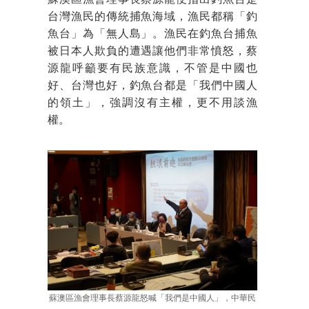
蘇澳區漁會理事長蔡源龍便指出釣魚台是
台灣漁民的傳統捕魚海域，漁民都稱「釣
魚台」為「無人島」。漁民在釣魚台捕魚
被日本人欺負的遭遇讓他們非常憤怒，蔡
源龍呼籲要有民族意識，不管是中國也
好、台灣也好，釣魚台都是「我們中國人
的領土」，強調沒有主權，更不用談漁
權。
蘇澳區漁會理事長蔡源龍怒喊「我們是中國人」，中華民