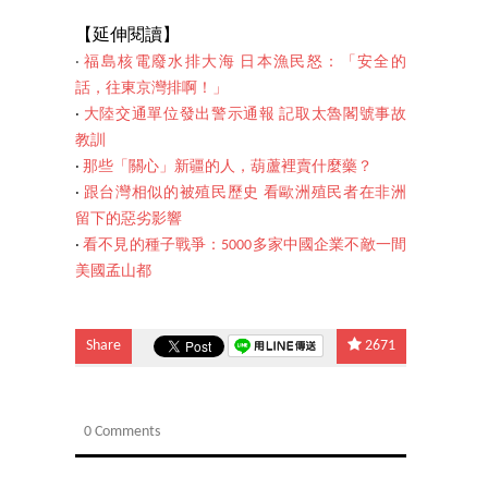
【延伸閱讀】
‧
福島核電廢水排大海 日本漁民怒：「安全的
話，往東京灣排啊！」
‧
大陸交通單位發出警示通報 記取太魯閣號事故
教訓
‧
那些「關心」新疆的人，葫蘆裡賣什麼藥？
‧
跟台灣相似的被殖民歷史 看歐洲殖民者在非洲
留下的惡劣影響
‧
看不見的種子戰爭：5000多家中國企業不敵一間
美國孟山都
Share
2671
0 Comments