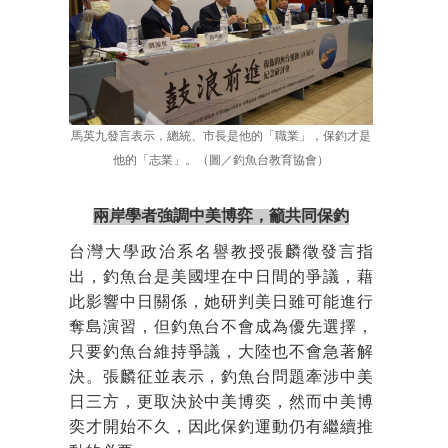
馬英九發言表示，總統、市長是他的「職業」，保釣才是
他的「志業」。（圖／釣魚台教育協會）
兩岸學者強調中美博弈，籲共同保釣
台灣大學政治系名譽教授張麟徵發言指
出，釣魚台是美國埋在中日間的爭議，藉
此影響中日關係，她研判美日雖可能進行
奪島演習，但釣魚台不會成為優先選擇，
只要釣魚台維持爭議，大陸也不會急著解
決。張麟征並表示，釣魚台問題牽涉中美
日三方，更取決於中美博奕，然而中美博
奕才開始不久，因此保釣運動仍有繼續推