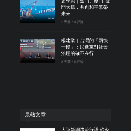
史學勤｜金門、廈門─雙
門大橋，共創和平繁榮
未來
1 天前 / 0 評論
楊建業｜台灣的「兩快
一慢」：民進黨對社會
治理的確不在行
2 天前 / 0 評論
最熱文章
大陸新網路流行語 你今