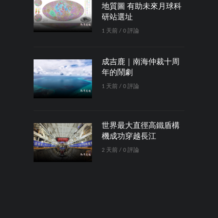
地質圖 有助未來月球科
研站選址
1 天前 / 0 評論
成吉鹿｜南海仲裁十周
年的鬧劇
1 天前 / 0 評論
世界最大直徑高鐵盾構
機成功穿越長江
2 天前 / 0 評論