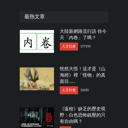
最熱文章
大陸新網路流行語 你今
天「內卷」了嗎？
人文社會
177193
恍然大悟！這才是《山
海經》裡「怪物」的真
面目……
人文社會
31035
《返校》缺乏的歷史視
野：白色恐怖鎮壓的只
有自由嗎？