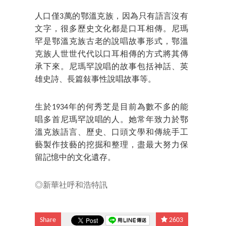
人口僅3萬的鄂溫克族，因為只有語言沒有
文字，很多歷史文化都是口耳相傳。尼瑪
罕是鄂溫克族古老的說唱故事形式，鄂溫
克族人世世代代以口耳相傳的方式將其傳
承下來。尼瑪罕說唱的故事包括神話、英
雄史詩、長篇敍事性說唱故事等。
生於1934年的何秀芝是目前為數不多的能
唱多首尼瑪罕說唱的人。她常年致力於鄂
溫克族語言、歷史、口頭文學和傳統手工
藝製作技藝的挖掘和整理，盡最大努力保
留記憶中的文化遺存。
◎新華社呼和浩特訊
Share
2603