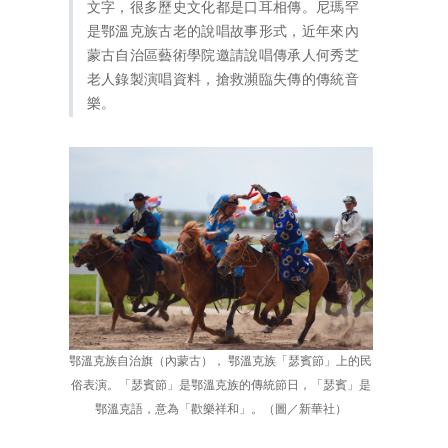
文字，很多歷史文化都是口耳相傳。尼瑪罕
是鄂溫克族古老的說唱故事形式，近年來內
蒙古自治區藝術學院邀請說唱傳承人何秀芝
老人錄製演唱資料，搶救瀕臨失傳的傳統音
樂。
鄂溫克族自治旗（內蒙古）， 鄂溫克族「瑟賓節」上的民
俗表演。「瑟賓節」是鄂溫克族的傳統節日，「瑟賓」是
鄂溫克語，意為「歡樂祥和」。（圖／新華社）