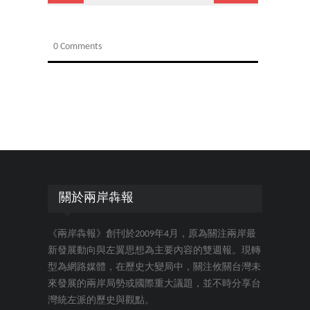
0 Comments
關於兩岸犇報
《兩岸犇報》創刊於2009年4月，原為關注兩岸最
新發展動向與左翼思想為主要內容的雙週報。現轉
型為網路媒體，在歷史大變局中，關注攸關台灣未
來發展的兩岸局勢或國際重大議題，並不時分享台
灣統左派的歷史與觀點。