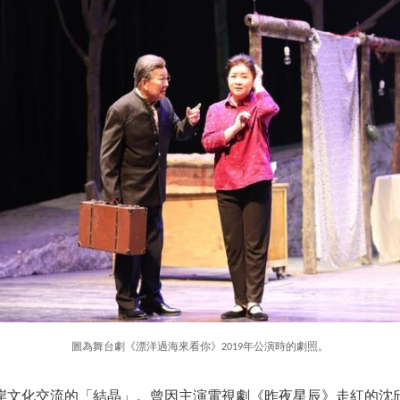
圖為舞台劇《漂洋過海來看你》2019年公演時的劇照。
岸文化交流的「結晶」。曾因主演電視劇《昨夜星辰》走紅的沈