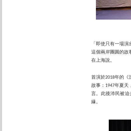
「即使只有一場演
這個兩岸團圓的故
在上海說。
首演於2018年
故事：1947年
言。此後沛民被迫
緣。