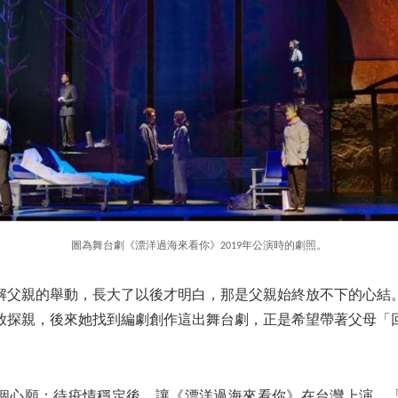
圖為舞台劇《漂洋過海來看你》2019年公演時的劇照。
解父親的舉動，長大了以後才明白，那是父親始終放不下的心結
放探親，後來她找到編劇創作這出舞台劇，正是希望帶著父母「
個心願：待疫情穩定後，讓《漂洋過海來看你》在台灣上演。