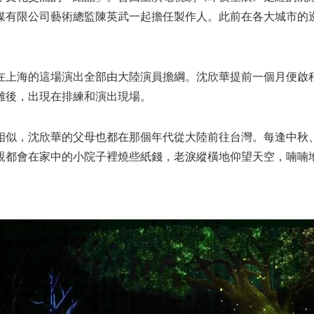
媒有限公司藝術總監陳英武一起擔任製作人。此前在各大城市的
在上海的這場演出全部由大陸演員擔綱。沈欣華提前一個月便啟
離後，出現在排練和演出現場。
相似，沈欣華的父母也都在那個年代從大陸前往台灣。每逢中秋
親都會在家中的小院子裡燒些紙錢，老淚縱橫地仰望天空，喃喃