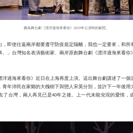
圖為舞台劇《漂洋過海來看你》2019年公演時的劇照。
出，即使往返兩岸都要遵守防疫規定隔離，我也一定要來，和所
事。」台灣知名表演藝術家、兩岸原創舞台劇《漂洋過海來看你
的《漂洋過海來看你》近日在上海再度上演。這出舞台劇講述了一個
夏天，青年沛民在家鄉的大槐樹下與戀人宋英分別，並許下一年後用
去了台灣，兩人再見已是40年之後。上一代未能兌現的愛情，