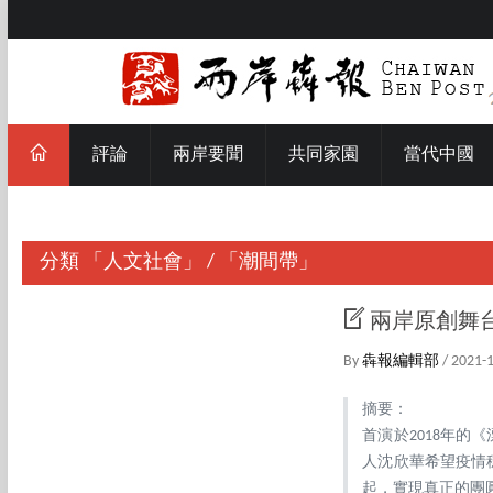
評論
兩岸要聞
共同家園
當代中國
分類
「人文社會」
/
「潮間帶」
兩岸原創舞
By
犇報編輯部
/ 2021-
摘要：
首演於2018年
人沈欣華希望疫情
起，實現真正的團