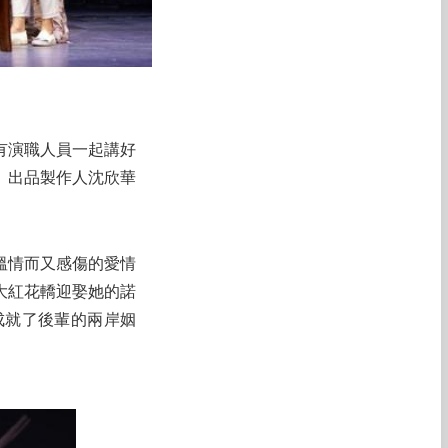
有演職人員一起講好
》出品製作人沈欣華
溫情而又感傷的愛情
大紅花轎迎娶她的諾
成就了後輩的兩岸姻