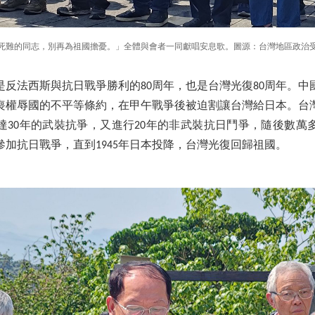
死難的同志，別再為祖國擔憂。」全體與會者一同獻唱安息歌。圖源：台灣地區政治
是反法西斯與抗日戰爭勝利的80周年，也是台灣光復80周年。中
喪權辱國的不平等條約，在甲午戰爭後被迫割讓台灣給日本。台灣先
達30年的武裝抗爭，又進行20年的非武裝抗日鬥爭，隨後數萬
加抗日戰爭，直到1945年日本投降，台灣光復回歸祖國。