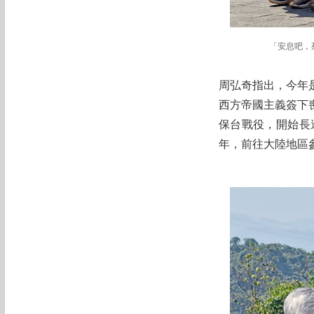
「安息吧，
周弘奇指出，今年
西方帝國主義簽下
保台戰役，開始長
年，前往大陸地區參