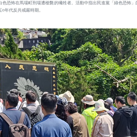
白色恐怖在馬場町刑場遭槍斃的犧牲者。活動中指出民進黨「綠色恐怖」
五○年代反共戒嚴時期。