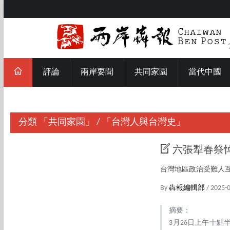
評論
兩岸要聞
共同家園
當代中國
分類
「共同家園」
/
「台灣人與台灣史」
六張犁春祭
台灣地區政治受難人互
By
犇報編輯部
/ 2025-
摘要：
3月26日上午十