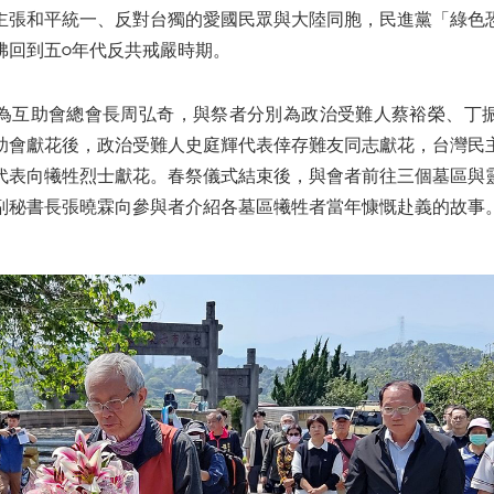
主張和平統一、反對台獨的愛國民眾與大陸同胞，民進黨「綠色
彿回到五○年代反共戒嚴時期。
為互助會總會長周弘奇，與祭者分別為政治受難人蔡裕榮、丁
助會獻花後，政治受難人史庭輝代表倖存難友同志獻花，台灣民
代表向犧牲烈士獻花。春祭儀式結束後，與會者前往三個墓區與
副秘書長張曉霖向參與者介紹各墓區犧牲者當年慷慨赴義的故事