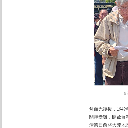
台
然而光復後，19
關押受難，開啟台
清德日前將大陸地