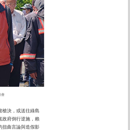
助會
被槍決，或送往綠島
黨政府倒行逆施，賴
的扭曲言論與造假影