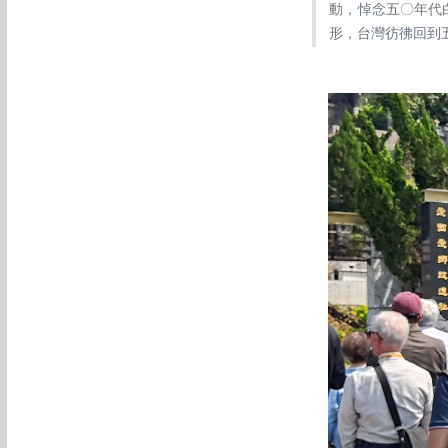
動，悼念五〇年代
形，台灣彷彿回到