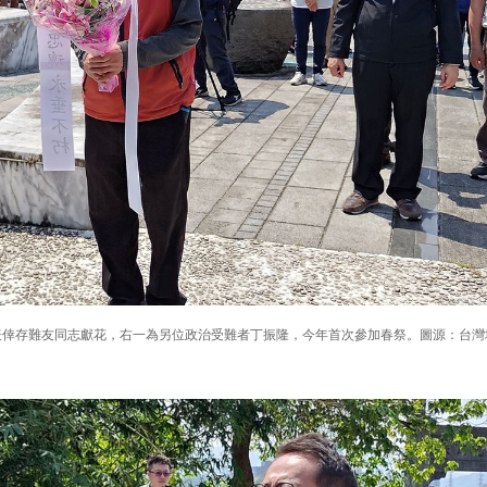
表倖存難友同志獻花，右一為另位政治受難者丁振隆，今年首次參加春祭。圖源：台灣