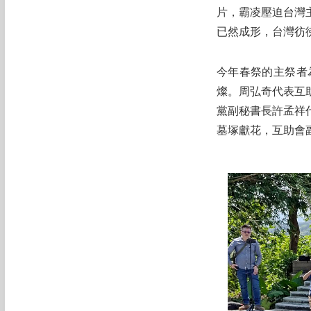
片，霸凌壓迫台灣
已然成形，台灣彷
今年春祭的主祭者
燦。周弘奇代表互
黨副秘書長許孟祥
墓塚獻花，互助會