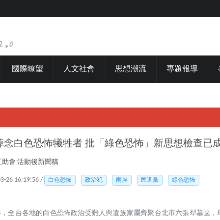
國際瞭望
人文社會
思想潮流
專題報導
悼念白色恐怖犧牲者 批「綠色恐怖」新思想檢查已
助會 活動後新聞稿
03-26 16:19:56 /
白色恐怖
政治犯
兩岸
民進黨
綠色恐怖
點半，全台各地的白色恐怖政治受難人與遺族家屬齊聚台北市六張犁墓區，