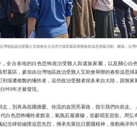
半，台灣地區政治受難人互助會在台北市六張犁墓區舉辦春祭追思掃墓活動。圖源：台灣
點半，全台各地的白色恐怖政治受難人與遺族家屬，以及關心白
張犁墓區，參加由台灣地區政治受難人互助會舉辦的春祭追思掃
町刑場遭槍斃的犧牲者，這些政治受難者很多來自大陸，因無家
1993年才被發現。
同志，別再為祖國擔憂。你流的血照亮著路，指引我們向前走。
年代白色恐怖犧牲者默哀，氣氛莊嚴肅穆，並獻唱安息歌。周弘
魂紀念碑前緬懷追思先烈，傳承先輩抗日愛國精神，推動兩岸和