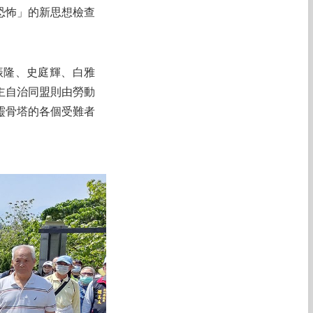
恐怖」的新思想檢查
振隆、史庭輝、白雅
主自治同盟則由勞動
靈骨塔的各個受難者
。