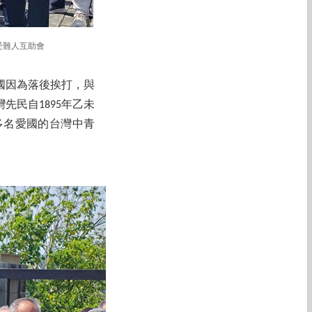
受難人互助會
國因為落後挨打，與
民自1895年乙未
多名愛國的台灣中青