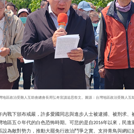
灣地區政治受難人互助會總會長周弘奇宣讀追思祭文。圖源：台灣地區政治受難人互
49年內戰下頒布戒嚴，許多愛國同志與進步人士被逮捕、被刑求、
灣地區五Ｏ年代的白色恐怖時期。可悲的是自2016年以來，民進
區設為敵對勢力，推動大罷免行政治鬥爭之實。支持青鳥與網紅