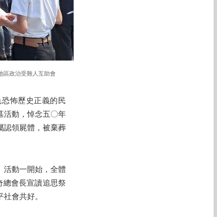
地區政治受難人互助會
色恐怖歷史正義的民
墓活動，悼念五〇年
屬認領屍體，被棄葬
」活動一開始，全體
奇總會長宣讀追思祭
平社會共好。