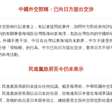
中國外交部稱：已向日方提出交涉
中國外交部例行記者會上，有記者提問此事件，詢問中方對此有何評
到的有關事發海域距台灣島僅60多海浬，包括台灣在內的中國科
，外國不應干涉。中日在台灣以東海域尚未劃界，中方不接受
行使「管轄權」的行為。中方已向日方提出交涉，要求日方不得
的科考活動。
民進黨政府至今仍未表示
，民進黨當局卻仍未提出任何抗議。截至報導前，中華民國外交
。民進黨政府長期以台日友好自居，但每逢與日本發生海域爭議
問，宣稱釣魚台是日本固有領土，總統蔡英文與外交部也對此毫