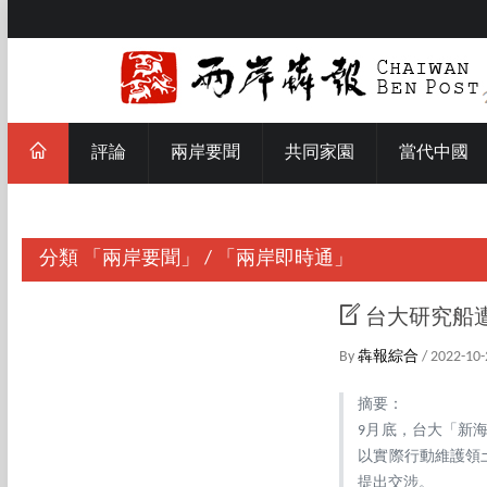
評論
兩岸要聞
共同家園
當代中國
分類
「兩岸要聞」
/
「兩岸即時通」
台大研究船
By
犇報綜合
/ 2022-10-
摘要：
9月底，台大「新
以實際行動維護領
提出交涉。