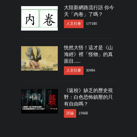
大陸新網路流行語 你今
天「內卷」了嗎？
人文社會
177180
恍然大悟！這才是《山
海經》裡「怪物」的真
面目……
人文社會
30984
《返校》缺乏的歷史視
野：白色恐怖鎮壓的只
有自由嗎？
評論
27668