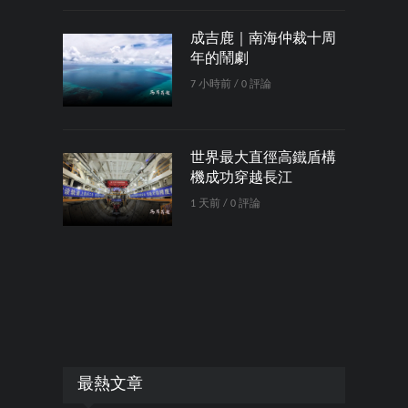
成吉鹿｜南海仲裁十周
年的鬧劇
7 小時前 / 0 評論
世界最大直徑高鐵盾構
機成功穿越長江
1 天前 / 0 評論
最熱文章