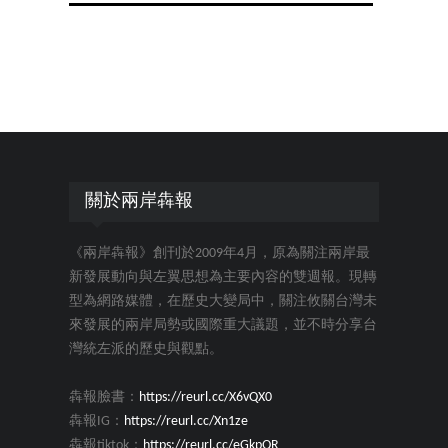
關於兩岸犇報
《兩岸犇報》創刊於2009年4月，原為關注兩岸最
新發展動向與左翼思想為主要內容的雙週報。現轉
型為網路媒體，在歷史大變局中，關注攸關台灣未
來發展的兩岸局勢或國際重大議題，並不時分享台
灣統左派的歷史與觀點。
犇報臉書：
https://reurl.cc/X6vQX0
犇報IG：
https://reurl.cc/Xn1ze
犇報tiktok：
https://reurl.cc/eGkpQR