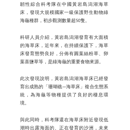
韌性綜合科考隊在中國黃岩島潟湖海草
床，發現大規模國家一級保護野生動物綠
海龜種群，初步觀測數量超50隻。
科研人員介紹，黃岩島潟湖發育有大面積
的海草床，近年來，在持續保護下，海草
床發育態勢良好，分佈有圓葉絲粉草、卵
葉喜鹽草等，是綠海龜的重要食物來源。
此次發現說明，黃岩島潟湖海草床已經發
育出成熟的「珊瑚礁—海草床」複合生態系
統，為海龜等物種提供了良好的棲息環
境。
與此同時，科考隊還在海草床附近發現低
潮時出露海面的、正在發育的沙洲，未來