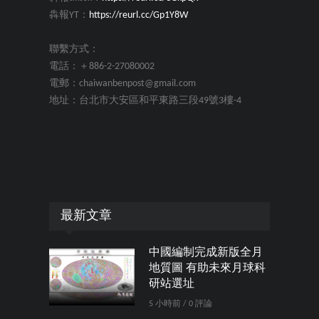
犇報YT：
https://reurl.cc/Gp1Y8W
聯繫方式：
電話：＋886-2-27080002
電郵：chaiwanbenpost@gmail.com
地址：台北市大安區和平東路三段49號3樓-4
最新文章
中國編制完成新版全月
地質圖 有助未來月球科
研站選址
5 小時前 / 0 評論