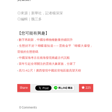
◎來源｜新華社，記者楊深深
◎編輯｜魏三多
【
您可能有興趣】
‧
數字再刷新，中國珍稀物種數量持續回升
‧
生態好不好？蝴蝶最知道——雲南金平「蝴蝶大爆發」
背後的生態密碼
‧
中國深海考古在南海發現兩處古代沉船
‧
當年引起全球關注的雲南大象家族，分家了
‧
高72.4公尺！廣西發現中國岩溶地區最高望天樹
Share
225
0 Comments