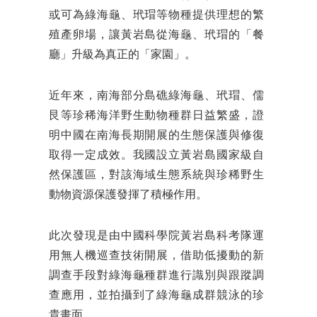
或可為綠海龜、玳瑁等物種提供理想的繁
殖產卵場，讓黃岩島從海龜、玳瑁的「餐
廳」升級為真正的「家園」。
近年來，南海部分島礁綠海龜、玳瑁、儒
艮等珍稀海洋野生動物種群日益繁盛，證
明中國在南海長期開展的生態保護與修復
取得一定成效。我國設立黃岩島國家級自
然保護區，對該海域生態系統與珍稀野生
動物資源保護發揮了積極作用。
此次發現是由中國科學院黃岩島科考隊運
用無人機巡查技術開展，借助低擾動的新
調查手段對綠海龜種群進行識別與跟蹤調
查應用，並拍攝到了綠海龜成群競泳的珍
貴畫面。