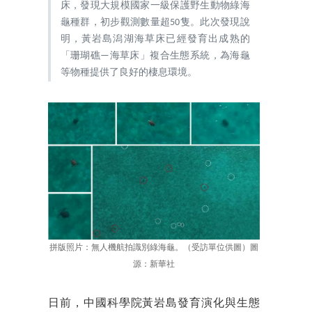
床，發現大規模國家一級保護野生動物綠海
龜種群，初步觀測數量超50隻。此次發現說
明，黃岩島潟湖海草床已經發育出成熟的
「珊瑚礁—海草床」複合生態系統，為海龜
等物種提供了良好的棲息環境。
拼版照片：無人機航拍識別綠海龜。（受訪單位供圖）圖
源：新華社
日前，中國科學院黃岩島發育演化與生態